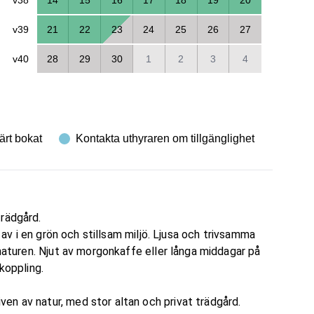
v39
21
22
23
24
25
26
27
v40
28
29
30
1
2
3
4
ärt bokat
Kontakta uthyraren om tillgänglighet
trädgård.
a av i en grön och stillsam miljö. Ljusa och trivsamma
 naturen. Njut av morgonkaffe eller långa middagar på
koppling.
en av natur, med stor altan och privat trädgård.