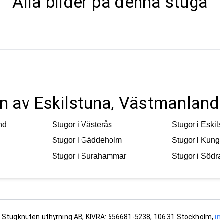
Alla bilder på denna stuga
ten av Eskilstuna, Västmanland
nd
Stugor i
Västerås
Stugor i
Eskil
Stugor i
Gäddeholm
Stugor i
Kung
Stugor i
Surahammar
Stugor i
Södr
 Stugknuten uthyrning AB, KIVRA: 556681-5238, 106 31 Stockholm,
i