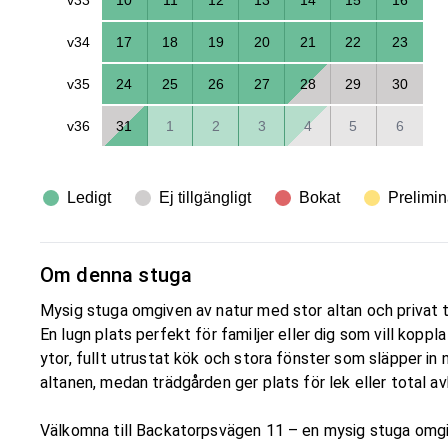
v34
17
18
19
20
21
22
23
v35
24
25
26
27
28
29
30
v36
31
1
2
3
4
5
6
Ledigt
Ej tillgängligt
Bokat
Prelimin
Om denna stuga
Mysig stuga omgiven av natur med stor altan och privat 
En lugn plats perfekt för familjer eller dig som vill koppl
ytor, fullt utrustat kök och stora fönster som släpper in
altanen, medan trädgården ger plats för lek eller total av
Välkomna till Backatorpsvägen 11 – en mysig stuga omgiv