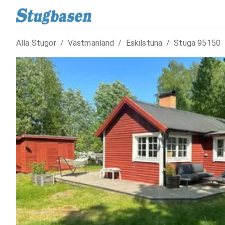
Alla Stugor
/
Västmanland
/
Eskilstuna
/
Stuga
95150