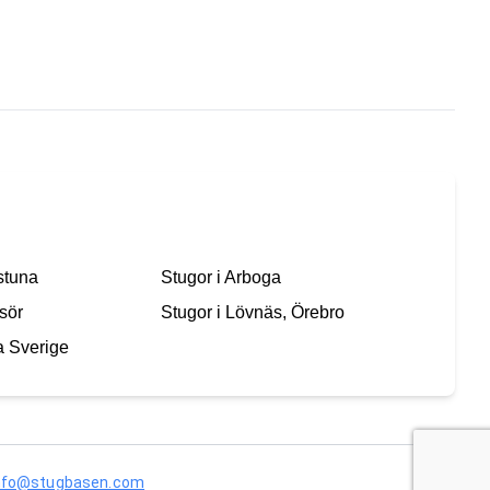
stuna
Stugor i
Arboga
sör
Stugor i
Lövnäs, Örebro
a Sverige
nfo@stugbasen.com