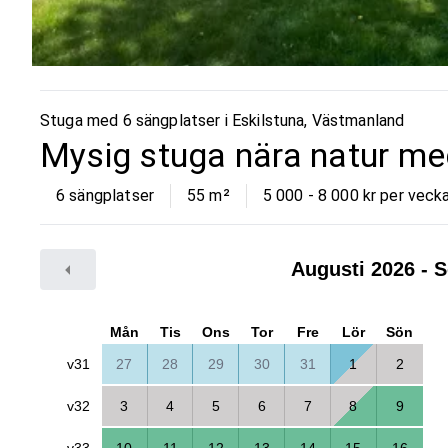
Stuga med 6 sängplatser i
Eskilstuna
,
Västmanland
Mysig stuga nära natur me
6 sängplatser
55
m²
5 000 - 8 000 kr per veck
Augusti 2026
- S
Mån
Tis
Ons
Tor
Fre
Lör
Sön
v31
27
28
29
30
31
1
2
v32
3
4
5
6
7
8
9
v33
10
11
12
13
14
15
16