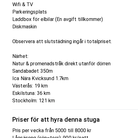
Wifi & TV
Parkeringsplats
Laddbox för elbilar (En avgift tillkommer)
Diskmaskin
Observera att slutstädning ingår i totalpriset.
Närhet:
Natur & promenadstråk direkt utanför dörren
Sandabadet 350m
Ica Nära Kvicksund 1.7km
Västerås: 19 km
Eskilstuna: 36 km
Stockholm: 121 km
Priser för att hyra denna stuga
Pris per vecka från 5000 till 8000 kr
Lågsäsong (sön–tors): 900 kr/natt