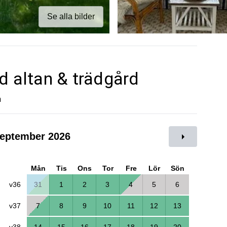
Se alla bilder
d altan & trädgård
a
eptember 2026
Mån
Tis
Ons
Tor
Fre
Lör
Sön
v36
31
1
2
3
4
5
6
v37
7
8
9
10
11
12
13
v38
14
15
16
17
18
19
20