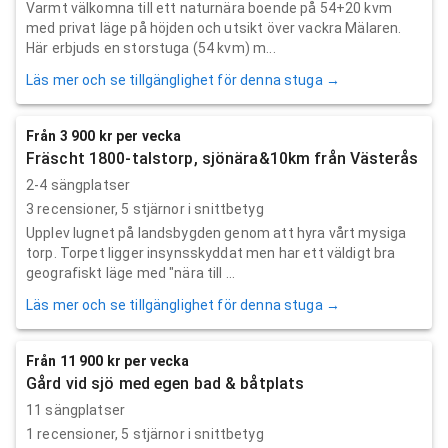
Varmt välkomna till ett naturnära boende på 54+20 kvm
med privat läge på höjden och utsikt över vackra Mälaren.
Här erbjuds en storstuga (54 kvm) m...
Läs mer och se tillgänglighet för denna stuga →
Från 3 900 kr per vecka
Fräscht 1800-talstorp, sjönära&10km från Västerås
2-4 sängplatser
3
recensioner,
5
stjärnor i snittbetyg
Upplev lugnet på landsbygden genom att hyra vårt mysiga
torp. Torpet ligger insynsskyddat men har ett väldigt bra
geografiskt läge med "nära till ...
Läs mer och se tillgänglighet för denna stuga →
Från 11 900 kr per vecka
Gård vid sjö med egen bad & båtplats
11 sängplatser
1
recensioner,
5
stjärnor i snittbetyg