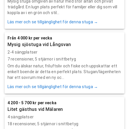
Mysig stuga omgiven av natur med stor altan och privat
trädgård. En lugn plats perfekt för familjer eller dig som vill
koppla av i en grön och stil...
Läs mer och se tillgänglighet för denna stuga →
Från 4 000 kr per vecka
Mysig sjöstuga vid Långsvan
2-4 sängplatser
7
recensioner,
5
stjärnor i snittbetyg
Om du älskar natur, friluftsliv och fiske och uppskattar ett
enkelt boende är detta en perfekt plats. Stugan/lägenheten
har ett sovrum med en ny oc...
Läs mer och se tillgänglighet för denna stuga →
4 200 - 5 700 kr per vecka
Litet gästhus vid Mälaren
4 sängplatser
18
recensioner,
5
stjärnor i snittbetyg