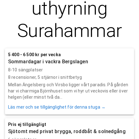
uthyrning
Surahammar
5 400 - 6 500 kr per vecka
Sommardagar i vackra Bergslagen
8-10 sängplatser
8
recensioner,
5
stjärnor i snittbetyg
Mellan Ängelsberg och Virsbo ligger vårt paradis. På gården
har vi charmiga Björnhuset som vi hyr ut veckovis eller över
helgen (eller minst två da...
Läs mer och se tillgänglighet för denna stuga →
Pris ej tillgängligt
Sjötomt med privat brygga, roddbåt & solnedgång