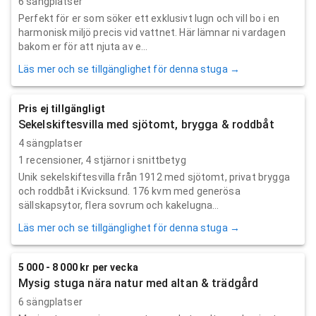
6 sängplatser
Perfekt för er som söker ett exklusivt lugn och vill bo i en
harmonisk miljö precis vid vattnet. Här lämnar ni vardagen
bakom er för att njuta av e...
Läs mer och se tillgänglighet för denna stuga →
Pris ej tillgängligt
Sekelskiftesvilla med sjötomt, brygga & roddbåt
4 sängplatser
1
recensioner,
4
stjärnor i snittbetyg
Unik sekelskiftesvilla från 1912 med sjötomt, privat brygga
och roddbåt i Kvicksund. 176 kvm med generösa
sällskapsytor, flera sovrum och kakelugna...
Läs mer och se tillgänglighet för denna stuga →
5 000 - 8 000 kr per vecka
Mysig stuga nära natur med altan & trädgård
6 sängplatser