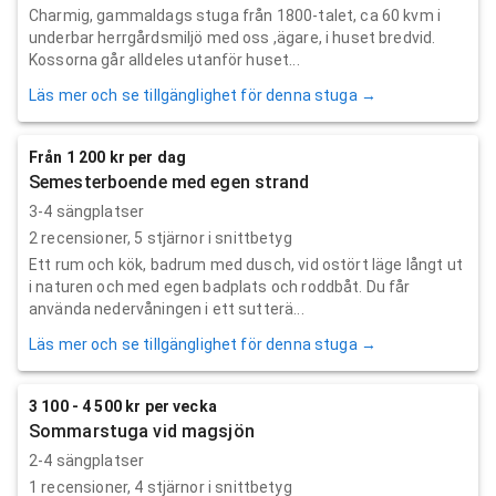
Charmig, gammaldags stuga från 1800-talet, ca 60 kvm i
underbar herrgårdsmiljö med oss ,ägare, i huset bredvid.
Kossorna går alldeles utanför huset...
Läs mer och se tillgänglighet för denna stuga →
Från 1 200 kr per dag
Semesterboende med egen strand
3-4 sängplatser
2
recensioner,
5
stjärnor i snittbetyg
Ett rum och kök, badrum med dusch, vid ostört läge långt ut
i naturen och med egen badplats och roddbåt. Du får
använda nedervåningen i ett sutterä...
Läs mer och se tillgänglighet för denna stuga →
3 100 - 4 500 kr per vecka
Sommarstuga vid magsjön
2-4 sängplatser
1
recensioner,
4
stjärnor i snittbetyg