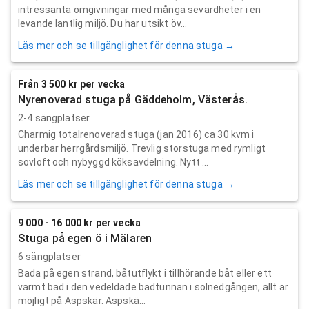
intressanta omgivningar med många sevärdheter i en
levande lantlig miljö. Du har utsikt öv...
Läs mer och se tillgänglighet för denna stuga →
Från 3 500 kr per vecka
Nyrenoverad stuga på Gäddeholm, Västerås.
2-4 sängplatser
Charmig totalrenoverad stuga (jan 2016) ca 30 kvm i
underbar herrgårdsmiljö. Trevlig storstuga med rymligt
sovloft och nybyggd köksavdelning. Nytt ...
Läs mer och se tillgänglighet för denna stuga →
9 000 - 16 000 kr per vecka
Stuga på egen ö i Mälaren
6 sängplatser
Bada på egen strand, båtutflykt i tillhörande båt eller ett
varmt bad i den vedeldade badtunnan i solnedgången, allt är
möjligt på Aspskär. Aspskä...