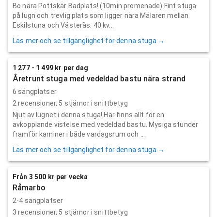
Bo nära Pottskär Badplats! (10min promenade) Fint stuga
på lugn och trevlig plats som ligger nära Mälaren mellan
Eskilstuna och Västerås. 40 kv...
Läs mer och se tillgänglighet för denna stuga →
1 277 - 1 499 kr per dag
Åretrunt stuga med vedeldad bastu nära strand
6 sängplatser
2
recensioner,
5
stjärnor i snittbetyg
Njut av lugnet i denna stuga! Här finns allt för en
avkopplande vistelse med vedeldad bastu. Mysiga stunder
framför kaminer i både vardagsrum och ...
Läs mer och se tillgänglighet för denna stuga →
Från 3 500 kr per vecka
Råmarbo
2-4 sängplatser
3
recensioner,
5
stjärnor i snittbetyg