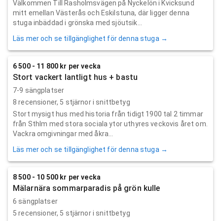
Välkommen Till Rasholmsvägen på Nyckelön i Kvicksund
mitt emellan Västerås och Eskilstuna, där ligger denna
stuga inbäddad i grönska med sjöutsik...
Läs mer och se tillgänglighet för denna stuga →
6 500 - 11 800 kr per vecka
Stort vackert lantligt hus + bastu
7-9 sängplatser
8
recensioner,
5
stjärnor i snittbetyg
Stort mysigt hus med historia från tidigt 1900 tal 2 timmar
från Sthlm med stora sociala ytor uthyres veckovis året om.
Vackra omgivningar med åkra...
Läs mer och se tillgänglighet för denna stuga →
8 500 - 10 500 kr per vecka
Mälarnära sommarparadis på grön kulle
6 sängplatser
5
recensioner,
5
stjärnor i snittbetyg