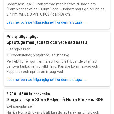
Sommarstuga i Surahammar med närhet till badplats
(Campingbadet ca : 300m ) och Surahammars golfklubb ca.
3,4 km. Willys, X-tra, OKQ8 ( ca : 4,8 km...
Läs mer och se tillgänglighet för denna stuga →
Pris ej tillgängligt
Spastuga med jacuzzi och vedeldad bastu
6 sängplatser
10
recensioner,
5
stjärnor i snittbetyg
Perfekt för er som vill ha ett komplett boende utan att
behöva tänka, i en rofylld miljö. Kanske komma iväg och
koppla av och njuta i en mysig ved...
Läs mer och se tillgänglighet för denna stuga →
3 700 - 4 500 kr per vecka
Stuga vid sjön Stora Kedjen på Norra Brickens B&B
2-4 sängplatser
Här på Norra Brickens B&B kan du njuta av natur, sjö och