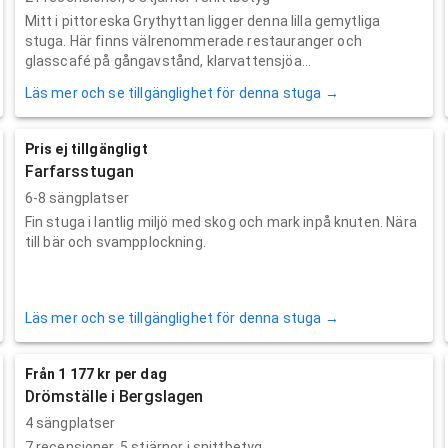
Mitt i pittoreska Grythyttan ligger denna lilla gemytliga
stuga. Här finns välrenommerade restauranger och
glasscafé på gångavstånd, klarvattensjöa...
Läs mer och se tillgänglighet för denna stuga →
Pris ej tillgängligt
Farfarsstugan
6-8 sängplatser
Fin stuga i lantlig miljö med skog och mark inpå knuten. Nära
till bär och svampplockning.
Läs mer och se tillgänglighet för denna stuga →
Från 1 177 kr per dag
Drömställe i Bergslagen
4 sängplatser
7
recensioner,
5
stjärnor i snittbetyg