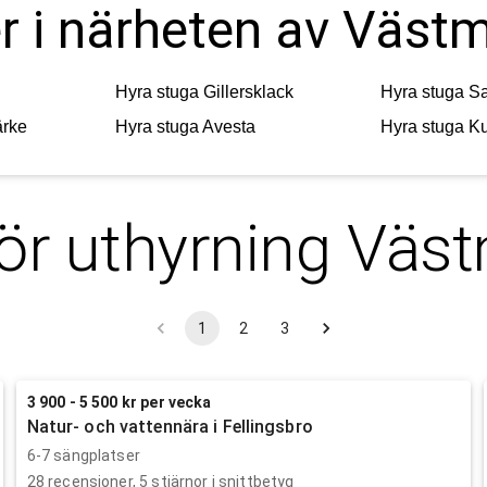
er i närheten av Väst
Hyra stuga
Gillersklack
Hyra stuga
Sa
rke
Hyra stuga
Avesta
Hyra stuga
K
ör uthyrning
Väst
1
2
3
3 900 - 5 500 kr per vecka
Natur- och vattennära i Fellingsbro
6-7 sängplatser
28
recensioner,
5
stjärnor i snittbetyg