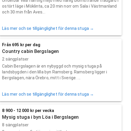
Underbar villa i lantlig miljö med härlig blomstrande trädgård i
ostört läge i Möklinta, ca 20 min norr om Sala i Västmanland
och 30 min från Aves...
Läs mer och se tillgänglighet för denna stuga →
Från 695 kr per dag
Country cabin Bergslagen
2 sängplatser
Cabin Bergslagen är en nybyggd och mysig stuga på
landsbygden i den lilla byn Ramsberg. Ramsberg ligger i
Bergslagen, nära Örebro, mitt i Sverige. ...
Läs mer och se tillgänglighet för denna stuga →
8 900 - 12 000 kr per vecka
Mysig stuga i byn Löa i Bergslagen
8 sängplatser