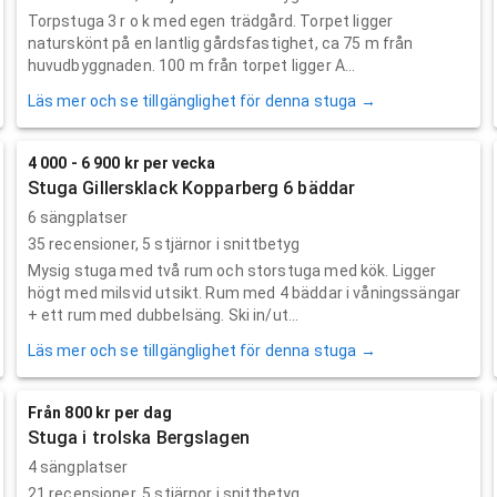
Torpstuga 3 r o k med egen trädgård. Torpet ligger
naturskönt på en lantlig gårdsfastighet, ca 75 m från
huvudbyggnaden. 100 m från torpet ligger A...
Läs mer och se tillgänglighet för denna stuga →
4 000 - 6 900 kr per vecka
Stuga Gillersklack Kopparberg 6 bäddar
6 sängplatser
35
recensioner,
5
stjärnor i snittbetyg
Mysig stuga med två rum och storstuga med kök. Ligger
högt med milsvid utsikt. Rum med 4 bäddar i våningssängar
+ ett rum med dubbelsäng. Ski in/ut...
Läs mer och se tillgänglighet för denna stuga →
Från 800 kr per dag
Stuga i trolska Bergslagen
4 sängplatser
21
recensioner,
5
stjärnor i snittbetyg