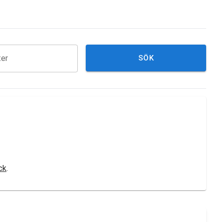
ter
SÖK
ck
.