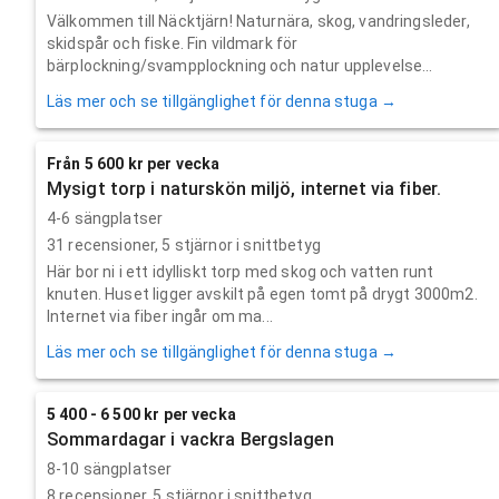
Välkommen till Näcktjärn! Naturnära, skog, vandringsleder,
skidspår och fiske. Fin vildmark för
bärplockning/svampplockning och natur upplevelse...
Läs mer och se tillgänglighet för denna stuga →
Från 5 600 kr per vecka
Mysigt torp i naturskön miljö, internet via fiber.
4-6 sängplatser
31
recensioner,
5
stjärnor i snittbetyg
Här bor ni i ett idylliskt torp med skog och vatten runt
knuten. Huset ligger avskilt på egen tomt på drygt 3000m2.
Internet via fiber ingår om ma...
Läs mer och se tillgänglighet för denna stuga →
5 400 - 6 500 kr per vecka
Sommardagar i vackra Bergslagen
8-10 sängplatser
8
recensioner,
5
stjärnor i snittbetyg