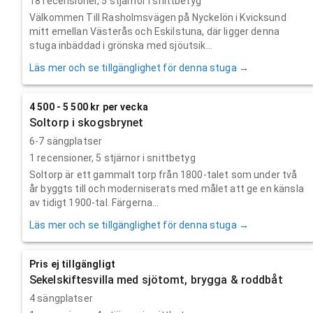
18
recensioner,
5
stjärnor i snittbetyg
Välkommen Till Rasholmsvägen på Nyckelön i Kvicksund
mitt emellan Västerås och Eskilstuna, där ligger denna
stuga inbäddad i grönska med sjöutsik...
Läs mer och se tillgänglighet för denna stuga →
4 500 - 5 500 kr per vecka
Soltorp i skogsbrynet
6-7 sängplatser
1
recensioner,
5
stjärnor i snittbetyg
Soltorp är ett gammalt torp från 1800-talet som under två
år byggts till och moderniserats med målet att ge en känsla
av tidigt 1900-tal. Färgerna...
Läs mer och se tillgänglighet för denna stuga →
Pris ej tillgängligt
Sekelskiftesvilla med sjötomt, brygga & roddbåt
4 sängplatser