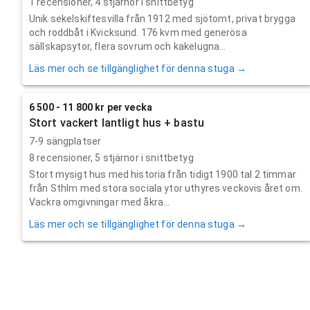
1
recensioner,
4
stjärnor i snittbetyg
Unik sekelskiftesvilla från 1912 med sjötomt, privat brygga
och roddbåt i Kvicksund. 176 kvm med generösa
sällskapsytor, flera sovrum och kakelugna...
Läs mer och se tillgänglighet för denna stuga →
6 500 - 11 800 kr per vecka
Stort vackert lantligt hus + bastu
7-9 sängplatser
8
recensioner,
5
stjärnor i snittbetyg
Stort mysigt hus med historia från tidigt 1900 tal 2 timmar
från Sthlm med stora sociala ytor uthyres veckovis året om.
Vackra omgivningar med åkra...
Läs mer och se tillgänglighet för denna stuga →