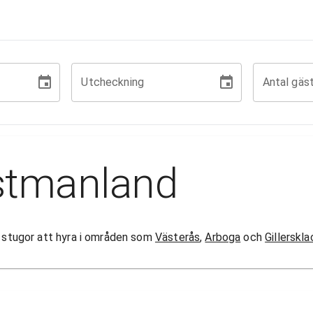
Utcheckning
Antal gäs
stmanland
80 stugor att hyra i områden som
Västerås
,
Arboga
och
Gillerskla