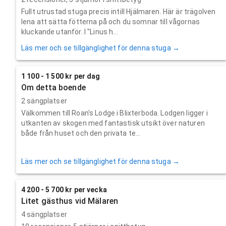
Fullt utrustad stuga precis intill Hjälmaren. Här är trägolven
lena att sätta fötterna på och du somnar till vågornas
kluckande utanför. I "Linus h...
Läs mer och se tillgänglighet för denna stuga →
1 100 - 1 500 kr per dag
Om detta boende
2 sängplatser
Välkommen till Roan's Lodge i Blixterboda. Lodgen ligger i
utkanten av skogen med fantastisk utsikt över naturen
både från huset och den privata te...
Läs mer och se tillgänglighet för denna stuga →
4 200 - 5 700 kr per vecka
Litet gästhus vid Mälaren
4 sängplatser