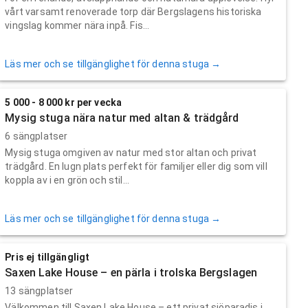
vårt varsamt renoverade torp där Bergslagens historiska
vingslag kommer nära inpå. Fis...
Läs mer och se tillgänglighet för denna stuga →
5 000 - 8 000 kr per vecka
Mysig stuga nära natur med altan & trädgård
6 sängplatser
Mysig stuga omgiven av natur med stor altan och privat
trädgård. En lugn plats perfekt för familjer eller dig som vill
koppla av i en grön och stil...
Läs mer och se tillgänglighet för denna stuga →
Pris ej tillgängligt
Saxen Lake House – en pärla i trolska Bergslagen
13 sängplatser
Välkommen till Saxen Lake House – ett privat sjöparadis i