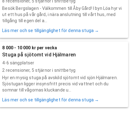
8
recensioner,
5
stjärnor i snittbetyg
Besök Bergslagen - Välkommen till Åby Gård! I byn Löa hyr vi
ut ett hus på vår gård, i nära anslutning till vårt hus, med
tillgång till egen del a...
Läs mer och se tillgänglighet för denna stuga →
8 000 - 10 000 kr per vecka
Stuga på sjötomt vid Hjälmaren
4-6 sängplatser
2
recensioner,
5
stjärnor i snittbetyg
Hyr en mysig stuga på avskild sjötomt vid sjön Hjälmaren.
Sjöstugan ligger insynsfritt precis vid vattnet och du
somnar till vågornas kluckande u...
Läs mer och se tillgänglighet för denna stuga →