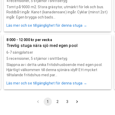
4
recensioner,
5
stjärnor i snittbetyg
Tomt på 9000 m2. Stora gräsytor, utmärkt för lek och bus.
Roddbåt ingår. Kanot (kanadensare) ingår. Cyklar (minst 2st)
ingår. Egen brygga och bads...
Läs mer och se tillgänglighet för denna stuga →
8 000 - 12 000 kr per vecka
Trevlig stuga nära sjö med egen pool
6-7 sängplatser
5
recensioner,
5
stjärnor i snittbetyg
Slappna av i detta unika fritidshusboende med egen pool.
Hjärtligt välkommen till denna sjönära idyll! Ett mycket
tilltalande fritidshus med par...
Läs mer och se tillgänglighet för denna stuga →
1
2
3