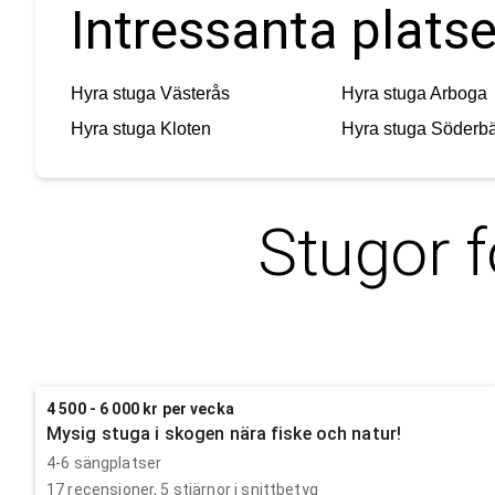
Intressanta plats
Hyra stuga
Västerås
Hyra stuga
Arboga
Hyra stuga
Kloten
Hyra stuga
Söderbä
Stugor f
4 500 - 6 000 kr per vecka
Mysig stuga i skogen nära fiske och natur!
4-6 sängplatser
17
recensioner,
5
stjärnor i snittbetyg