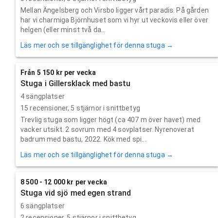
Mellan Ängelsberg och Virsbo ligger vårt paradis. På gården
har vi charmiga Björnhuset som vi hyr ut veckovis eller över
helgen (eller minst två da...
Läs mer och se tillgänglighet för denna stuga →
Från 5 150 kr per vecka
Stuga i Gillersklack med bastu
4 sängplatser
15
recensioner,
5
stjärnor i snittbetyg
Trevlig stuga som ligger högt (ca 407 m över havet) med
vacker utsikt. 2 sovrum med 4 sovplatser. Nyrenoverat
badrum med bastu, 2022. Kök med spi...
Läs mer och se tillgänglighet för denna stuga →
8 500 - 12 000 kr per vecka
Stuga vid sjö med egen strand
6 sängplatser
2
recensioner,
5
stjärnor i snittbetyg