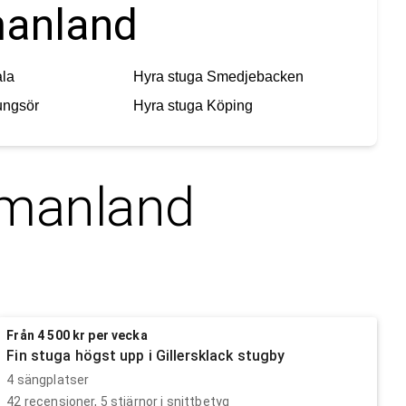
manland
la
Hyra stuga
Smedjebacken
ungsör
Hyra stuga
Köping
manland
Från 4 500 kr per vecka
Fin stuga högst upp i Gillersklack stugby
4 sängplatser
42
recensioner,
5
stjärnor i snittbetyg