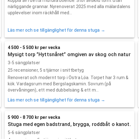
Koppla av i detta fridfulla boende. Stor avskild tomt utan
närliggande grannar. Nyrenoverat 2025 med alla mälardalens
upplevelser inom räckhåll med...
Läs mer och se tillgänglighet för denna stuga →
4 500 - 5 500 kr per vecka
Mysigt torp ”Hyttsnåret” omgiven av skog och natur
3-5 sängplatser
25
recensioner,
5
stjärnor i snittbetyg
Renoverat och modernt torp i Östra Löa. Torpet har 3 rum &
kök. Vardagsrum med Bergslagskamin. Sovrum (på
övervåningen), ett med dubbelsäng & ett m...
Läs mer och se tillgänglighet för denna stuga →
5 900 - 8 700 kr per vecka
Stuga med egen badstrand, brygga, roddbåt o kanot.
5-6 sängplatser