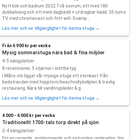
Nytt kök och badrum 2022 Två sovrum, ett med 180
dubbelsäng och ett med dagbädd + utdragbar bädd. 55 tums
TV med chromecast och fritt wifi. Svamp...
Läs mer och se tillgänglighet för denna stuga →
Från 6 900 kr per vecka
Mysig sommarstuga nära bad & fina miljöer
4-5 sängplatser
8
recensioner,
5
stjärnor i snittbetyg
I Måns-ols ligger vår mysiga stuga ett stenkast från
badstranden med hopptorn/beachvollybollplan & trevlig
restaurang. Nära till vandringsleder & g...
Läs mer och se tillgänglighet för denna stuga →
4 000 - 6 000 kr per vecka
Traditionellt 1700-tals torp direkt på sjön
2-4 sängplatser
För en renande, avslappnande och naturnära upplevelse. Hyr