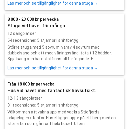
Läs mer och se tillgänglighet för denna stuga →
8 000 - 23 000 kr per vecka
Stuga vid havet för många
12 sängplatser
54
recensioner,
5
stjärnor i snittbetyg
Större stuga med 5 sovrum, varav 4 sovrum med
dubbelsäng och ett med våningssäng, totalt 12 bäddar.
Spjälsäng och barnstol finns till förfogande. H...
Läs mer och se tillgänglighet för denna stuga →
Från 18 000 kr per vecka
Hus vid havet med fantastisk havsutsikt.
12-13 sängplatser
31
recensioner,
5
stjärnor i snittbetyg
Välkommen att vakna upp med vackra Stigfjords
arkipelagen utanför. Huset ligger uppe på ett berg med en
stor altan som går runt hela huset. Utom...