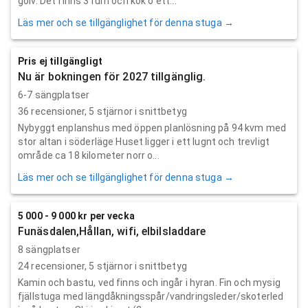
golv. Det finns 3 rum och kök o ett...
Läs mer och se tillgänglighet för denna stuga →
Pris ej tillgängligt
Nu är bokningen för 2027 tillgänglig.
6-7 sängplatser
36
recensioner,
5
stjärnor i snittbetyg
Nybyggt enplanshus med öppen planlösning på 94 kvm med
stor altan i söderläge Huset ligger i ett lugnt och trevligt
område ca 18 kilometer norr o...
Läs mer och se tillgänglighet för denna stuga →
5 000 - 9 000 kr per vecka
Funäsdalen,Hållan, wifi, elbilsladdare
8 sängplatser
24
recensioner,
5
stjärnor i snittbetyg
Kamin och bastu, ved finns och ingår i hyran. Fin och mysig
fjällstuga med längdåkningsspår/vandringsleder/skoterled