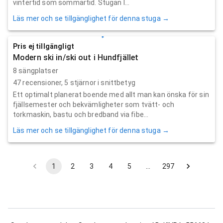
vintertid som sommartid. Stugan l...
Läs mer och se tillgänglighet för denna stuga →
Pris ej tillgängligt
Modern ski in/ski out i Hundfjället
8 sängplatser
47
recensioner,
5
stjärnor i snittbetyg
Ett optimalt planerat boende med allt man kan önska för sin
fjällsemester och bekvämligheter som tvätt- och
torkmaskin, bastu och bredband via fibe...
Läs mer och se tillgänglighet för denna stuga →
1
2
3
4
5
…
297