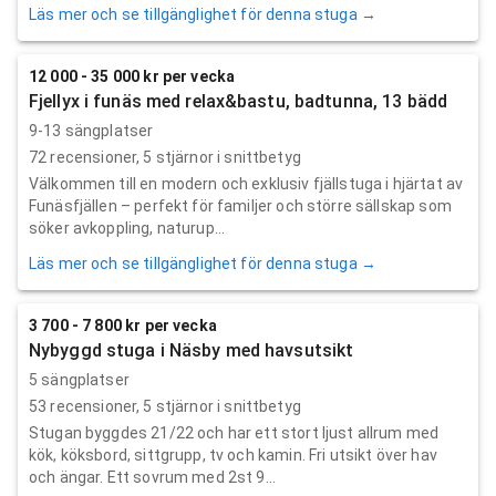
Läs mer och se tillgänglighet för denna stuga →
12 000 - 35 000 kr per vecka
Fjellyx i funäs med relax&bastu, badtunna, 13 bädd
9-13 sängplatser
72
recensioner,
5
stjärnor i snittbetyg
Välkommen till en modern och exklusiv fjällstuga i hjärtat av
Funäsfjällen – perfekt för familjer och större sällskap som
söker avkoppling, naturup...
Läs mer och se tillgänglighet för denna stuga →
3 700 - 7 800 kr per vecka
Nybyggd stuga i Näsby med havsutsikt
5 sängplatser
53
recensioner,
5
stjärnor i snittbetyg
Stugan byggdes 21/22 och har ett stort ljust allrum med
kök, köksbord, sittgrupp, tv och kamin. Fri utsikt över hav
och ängar. Ett sovrum med 2st 9...