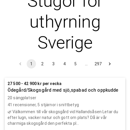
Stugor för
uthyrning
Sverige
1
2
3
4
5
…
297
27 500 - 42 900 kr per vecka
Ödegård/Skogsgård med sjö,spabad och oppkudde
20 sängplatser
41
recensioner,
5
stjärnor i snittbetyg
🌿 Välkommen till vår skogsgård vid Hallandsåsen Letar du
efter lugn, vacker natur och gott om plats? Då är vår
charmiga skogsgård den perfekta pl...