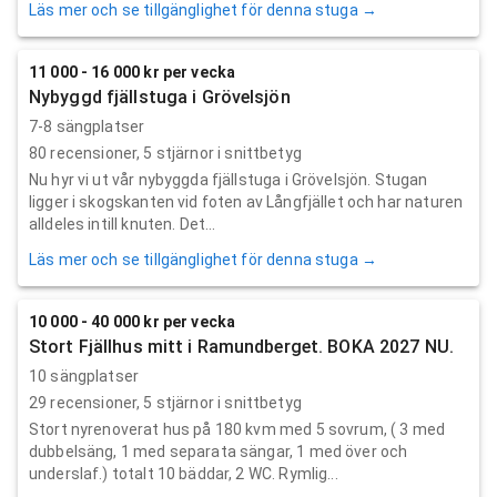
Läs mer och se tillgänglighet för denna stuga →
11 000 - 16 000 kr per vecka
Nybyggd fjällstuga i Grövelsjön
7-8 sängplatser
80
recensioner,
5
stjärnor i snittbetyg
Nu hyr vi ut vår nybyggda fjällstuga i Grövelsjön. Stugan
ligger i skogskanten vid foten av Långfjället och har naturen
alldeles intill knuten. Det...
Läs mer och se tillgänglighet för denna stuga →
10 000 - 40 000 kr per vecka
Stort Fjällhus mitt i Ramundberget. BOKA 2027 NU.
10 sängplatser
29
recensioner,
5
stjärnor i snittbetyg
Stort nyrenoverat hus på 180 kvm med 5 sovrum, ( 3 med
dubbelsäng, 1 med separata sängar, 1 med över och
underslaf.) totalt 10 bäddar, 2 WC. Rymlig...