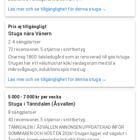
Läs mer och se tillgänglighet för denna stuga →
Pris ej tillgängligt
Stuga nära Vänern
2-4 sängplatser
72
recensioner,
5
stjärnor i snittbetyg
Charmig 1800-talsladugård som är renoverad till gäststuga.
Stugan har ett välutrustat kök/vardagsrum med bl a
mikrovågsugn, induktionsspis med ug...
Läs mer och se tillgänglighet för denna stuga →
5 000 - 7 000 kr per vecka
Stuga i Tänndalen (Åsvallen)
8 sängplatser
43
recensioner,
5
stjärnor i snittbetyg
TÄNNDALEN / ÅSVALLEN ANNONSEN UPPDATERAD INFÖR
SOMMAREN OCH HÖSTEN 2026! Stugan ligger vid vägslut i
Åsvallen. Ingen genomfartstrafik förbi stuga...