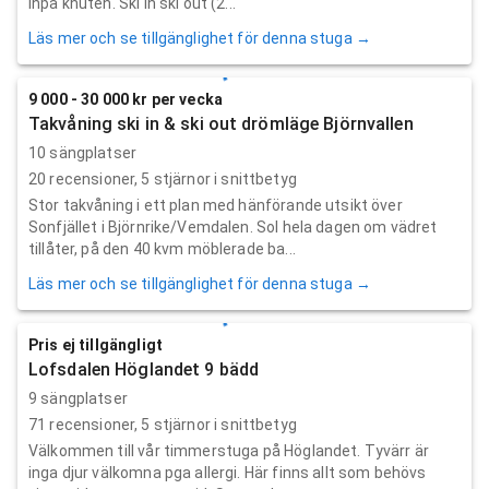
inpå knuten. Ski in ski out (2...
Läs mer och se tillgänglighet för denna stuga →
9 000 - 30 000 kr per vecka
Takvåning ski in & ski out drömläge Björnvallen
10 sängplatser
20
recensioner,
5
stjärnor i snittbetyg
Stor takvåning i ett plan med hänförande utsikt över
Sonfjället i Björnrike/Vemdalen. Sol hela dagen om vädret
tillåter, på den 40 kvm möblerade ba...
Läs mer och se tillgänglighet för denna stuga →
Pris ej tillgängligt
Lofsdalen Höglandet 9 bädd
9 sängplatser
71
recensioner,
5
stjärnor i snittbetyg
Välkommen till vår timmerstuga på Höglandet. Tyvärr är
inga djur välkomna pga allergi. Här finns allt som behövs