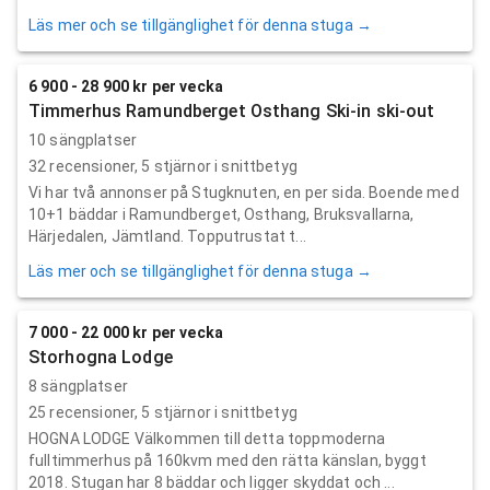
Läs mer och se tillgänglighet för denna stuga →
6 900 - 28 900 kr per vecka
Timmerhus Ramundberget Osthang Ski-in ski-out
10 sängplatser
32
recensioner,
5
stjärnor i snittbetyg
Vi har två annonser på Stugknuten, en per sida. Boende med
10+1 bäddar i Ramundberget, Osthang, Bruksvallarna,
Härjedalen, Jämtland. Topputrustat t...
Läs mer och se tillgänglighet för denna stuga →
7 000 - 22 000 kr per vecka
Storhogna Lodge
8 sängplatser
25
recensioner,
5
stjärnor i snittbetyg
HOGNA LODGE Välkommen till detta toppmoderna
fulltimmerhus på 160kvm med den rätta känslan, byggt
2018. Stugan har 8 bäddar och ligger skyddat och ...