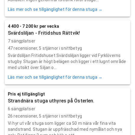
Läs mer och se tillgänglighet för denna stuga →
4 400 - 7 200 kr per vecka
Svärdsliljan - Fritidshus Rättvik!
7 sängplatser
47
recensioner,
5
stjärnor i snittbetyg
Svärdsliljan Fritidshuset Svärdsliljan ligger vid Fyrklöverns
stugby. Stugan är högt belägen och ligger i ett lugnt område
med utsikt över Siljan o...
Läs mer och se tillgänglighet för denna stuga →
Pris ej tillgängligt
Strandnära stuga uthyres på Österlen.
6 sängplatser
26
recensioner,
5
stjärnor i snittbetyg
Vi hyr ut vår stuga som ligger ca 50 m nära vår fina vita
sandstrand. Stugan är uppfräschad med nymålat och nya