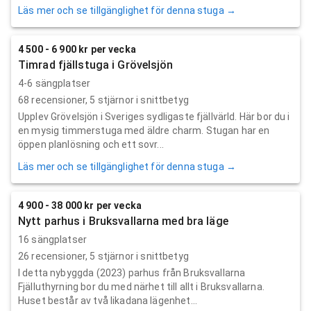
Läs mer och se tillgänglighet för denna stuga →
4 500 - 6 900 kr per vecka
Timrad fjällstuga i Grövelsjön
4-6 sängplatser
68
recensioner,
5
stjärnor i snittbetyg
Upplev Grövelsjön i Sveriges sydligaste fjällvärld. Här bor du i
en mysig timmerstuga med äldre charm. Stugan har en
öppen planlösning och ett sovr...
Läs mer och se tillgänglighet för denna stuga →
4 900 - 38 000 kr per vecka
Nytt parhus i Bruksvallarna med bra läge
16 sängplatser
26
recensioner,
5
stjärnor i snittbetyg
I detta nybyggda (2023) parhus från Bruksvallarna
Fjälluthyrning bor du med närhet till allt i Bruksvallarna.
Huset består av två likadana lägenhet...