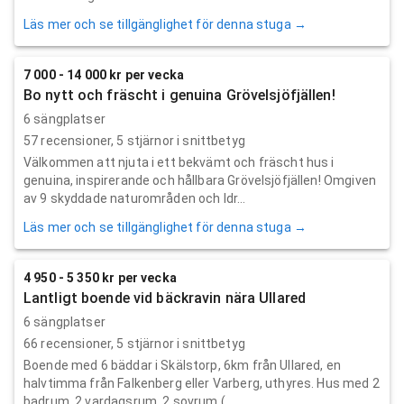
Läs mer och se tillgänglighet för denna stuga →
7 000 - 14 000 kr per vecka
Bo nytt och fräscht i genuina Grövelsjöfjällen!
6 sängplatser
57
recensioner,
5
stjärnor i snittbetyg
Välkommen att njuta i ett bekvämt och fräscht hus i
genuina, inspirerande och hållbara Grövelsjöfjällen! Omgiven
av 9 skyddade naturområden och Idr...
Läs mer och se tillgänglighet för denna stuga →
4 950 - 5 350 kr per vecka
Lantligt boende vid bäckravin nära Ullared
6 sängplatser
66
recensioner,
5
stjärnor i snittbetyg
Boende med 6 bäddar i Skälstorp, 6km från Ullared, en
halvtimma från Falkenberg eller Varberg, uthyres. Hus med 2
badrum, 2 vardagsrum, 2 sovrum ( ...