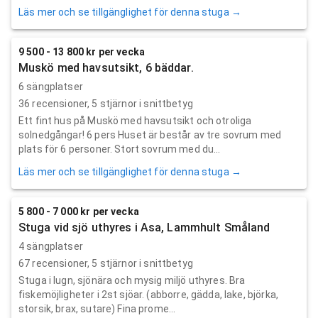
Läs mer och se tillgänglighet för denna stuga →
9 500 - 13 800 kr per vecka
Muskö med havsutsikt, 6 bäddar.
6 sängplatser
36
recensioner,
5
stjärnor i snittbetyg
Ett fint hus på Muskö med havsutsikt och otroliga
solnedgångar! 6 pers Huset är består av tre sovrum med
plats för 6 personer. Stort sovrum med du...
Läs mer och se tillgänglighet för denna stuga →
5 800 - 7 000 kr per vecka
Stuga vid sjö uthyres i Asa, Lammhult Småland
4 sängplatser
67
recensioner,
5
stjärnor i snittbetyg
Stuga i lugn, sjönära och mysig miljö uthyres. Bra
fiskemöjligheter i 2st sjöar. (abborre, gädda, lake, björka,
storsik, brax, sutare) Fina prome...