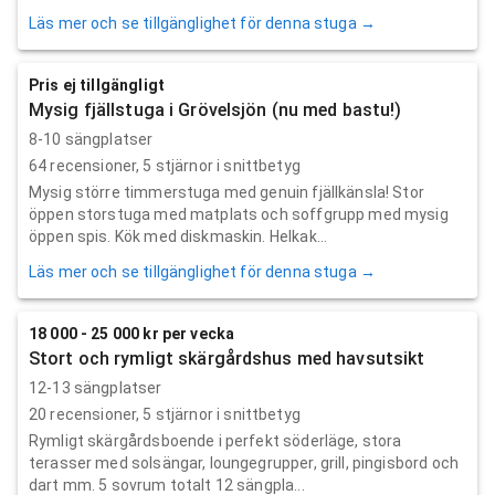
Läs mer och se tillgänglighet för denna stuga →
Pris ej tillgängligt
Mysig fjällstuga i Grövelsjön (nu med bastu!)
8-10 sängplatser
64
recensioner,
5
stjärnor i snittbetyg
Mysig större timmerstuga med genuin fjällkänsla! Stor
öppen storstuga med matplats och soffgrupp med mysig
öppen spis. Kök med diskmaskin. Helkak...
Läs mer och se tillgänglighet för denna stuga →
18 000 - 25 000 kr per vecka
Stort och rymligt skärgårdshus med havsutsikt
12-13 sängplatser
20
recensioner,
5
stjärnor i snittbetyg
Rymligt skärgårdsboende i perfekt söderläge, stora
terasser med solsängar, loungegrupper, grill, pingisbord och
dart mm. 5 sovrum totalt 12 sängpla...