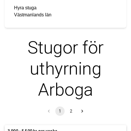
Hyra stuga
Västmanlands län
Stugor för
uthyrning
Arboga
1
2
3 900 - 5 500 kr per vecka