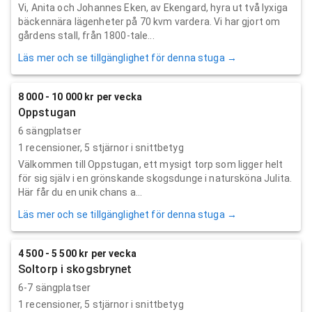
Vi, Anita och Johannes Eken, av Ekengard, hyra ut två lyxiga
bäckennära lägenheter på 70 kvm vardera. Vi har gjort om
gårdens stall, från 1800-tale...
Läs mer och se tillgänglighet för denna stuga →
8 000 - 10 000 kr per vecka
Oppstugan
6 sängplatser
1
recensioner,
5
stjärnor i snittbetyg
Välkommen till Oppstugan, ett mysigt torp som ligger helt
för sig själv i en grönskande skogsdunge i natursköna Julita.
Här får du en unik chans a...
Läs mer och se tillgänglighet för denna stuga →
4 500 - 5 500 kr per vecka
Soltorp i skogsbrynet
6-7 sängplatser
1
recensioner,
5
stjärnor i snittbetyg