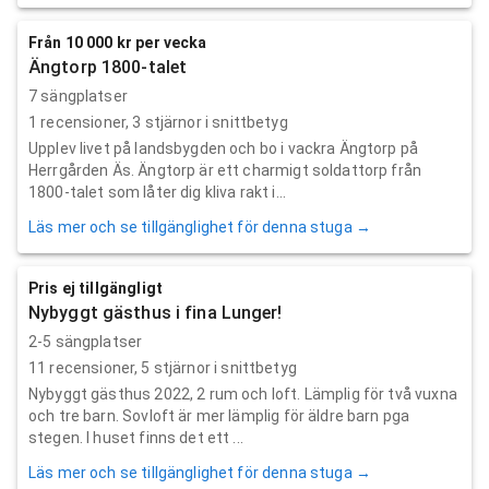
Från 10 000 kr per vecka
Ängtorp 1800-talet
7 sängplatser
1
recensioner,
3
stjärnor i snittbetyg
Upplev livet på landsbygden och bo i vackra Ängtorp på
Herrgården Äs. Ängtorp är ett charmigt soldattorp från
1800-talet som låter dig kliva rakt i...
Läs mer och se tillgänglighet för denna stuga →
Pris ej tillgängligt
Nybyggt gästhus i fina Lunger!
2-5 sängplatser
11
recensioner,
5
stjärnor i snittbetyg
Nybyggt gästhus 2022, 2 rum och loft. Lämplig för två vuxna
och tre barn. Sovloft är mer lämplig för äldre barn pga
stegen. I huset finns det ett ...
Läs mer och se tillgänglighet för denna stuga →