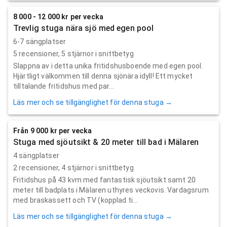
8 000 - 12 000 kr per vecka
Trevlig stuga nära sjö med egen pool
6-7 sängplatser
5
recensioner,
5
stjärnor i snittbetyg
Slappna av i detta unika fritidshusboende med egen pool.
Hjärtligt välkommen till denna sjönära idyll! Ett mycket
tilltalande fritidshus med par...
Läs mer och se tillgänglighet för denna stuga →
Från 9 000 kr per vecka
Stuga med sjöutsikt & 20 meter till bad i Mälaren
4 sängplatser
2
recensioner,
4
stjärnor i snittbetyg
Fritidshus på 43 kvm med fantastisk sjöutsikt samt 20
meter till badplats i Mälaren uthyres veckovis. Vardagsrum
med braskassett och TV (kopplad ti...
Läs mer och se tillgänglighet för denna stuga →