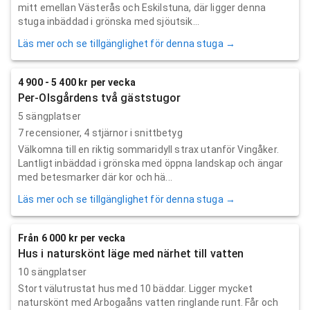
mitt emellan Västerås och Eskilstuna, där ligger denna
stuga inbäddad i grönska med sjöutsik...
Läs mer och se tillgänglighet för denna stuga →
4 900 - 5 400 kr per vecka
Per-Olsgårdens två gäststugor
5 sängplatser
7
recensioner,
4
stjärnor i snittbetyg
Välkomna till en riktig sommaridyll strax utanför Vingåker.
Lantligt inbäddad i grönska med öppna landskap och ängar
med betesmarker där kor och hä...
Läs mer och se tillgänglighet för denna stuga →
Från 6 000 kr per vecka
Hus i naturskönt läge med närhet till vatten
10 sängplatser
Stort välutrustat hus med 10 bäddar. Ligger mycket
naturskönt med Arbogaåns vatten ringlande runt. Får och