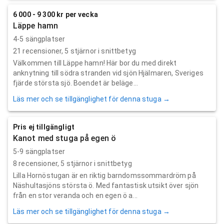
6 000 - 9 300 kr per vecka
Läppe hamn
4-5 sängplatser
21
recensioner,
5
stjärnor i snittbetyg
Välkommen till Läppe hamn! Här bor du med direkt
anknytning till södra stranden vid sjön Hjälmaren, Sveriges
fjärde största sjö. Boendet är beläge...
Läs mer och se tillgänglighet för denna stuga →
Pris ej tillgängligt
Kanot med stuga på egen ö
5-9 sängplatser
8
recensioner,
5
stjärnor i snittbetyg
Lilla Hornöstugan är en riktig barndomssommardröm på
Näshultasjöns största ö. Med fantastisk utsikt över sjön
från en stor veranda och en egen ö a...
Läs mer och se tillgänglighet för denna stuga →