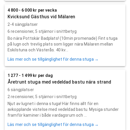
4 800 - 6 000 kr per vecka
Kvicksund Gästhus vid Mälaren
2-4 sängplatser
6
recensioner,
5
stjärnor i snittbetyg
Bo nära Pottskär Badplats! (10min promenade) Fint stuga
på lugn och trevlig plats som ligger nära Mälaren mellan
Eskilstuna och Västerås. 40 kv...
Läs mer och se tillgänglighet för denna stuga →
1 277 - 1 499 kr per dag
Åretrunt stuga med vedeldad bastu nära strand
6 sängplatser
2
recensioner,
5
stjärnor i snittbetyg
Njut av lugnet i denna stuga! Här finns allt för en
avkopplande vistelse med vedeldad bastu. Mysiga stunder
framför kaminer i både vardagsrum och ...
Läs mer och se tillgänglighet för denna stuga →