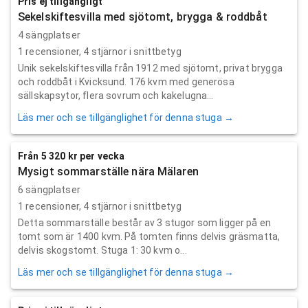
Pris ej tillgängligt
Sekelskiftesvilla med sjötomt, brygga & roddbåt
4 sängplatser
1
recensioner,
4
stjärnor i snittbetyg
Unik sekelskiftesvilla från 1912 med sjötomt, privat brygga
och roddbåt i Kvicksund. 176 kvm med generösa
sällskapsytor, flera sovrum och kakelugna...
Läs mer och se tillgänglighet för denna stuga →
Från 5 320 kr per vecka
Mysigt sommarställe nära Mälaren
6 sängplatser
1
recensioner,
4
stjärnor i snittbetyg
Detta sommarställe består av 3 stugor som ligger på en
tomt som är 1400 kvm. På tomten finns delvis gräsmatta,
delvis skogstomt. Stuga 1: 30 kvm o...
Läs mer och se tillgänglighet för denna stuga →