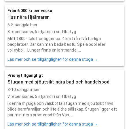
Från 6 000 kr per vecka
Hus nära Hjälmaren
6-8 sängplatser
3
recensioner,
5
stjärnor i snittbetyg
Mitt 1800- tals hus ligger ca. 4 km från två härliga
badplatser. Där kan man bada bastu, Spela bool eller
volleyboll.I Lunger finns en lanthandel ...
Läs mer och se tillgänglighet för denna stuga →
Pris ej tillgängligt
Stugan med sjöutsikt nära bad och handelsbod
8-10 sängplatser
7
recensioner,
5
stjärnor i snittbetyg
I denna mysiga och välskötta stugan med sjöutsikt trivs
både barnfamiljen och lite äldre sällskap. Stugan ligger ett
par minuters promenad från Väs...
Läs mer och se tillgänglighet för denna stuga →