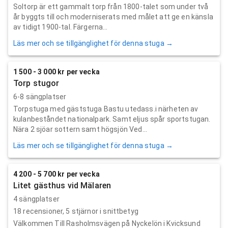
Soltorp är ett gammalt torp från 1800-talet som under två
år byggts till och moderniserats med målet att ge en känsla
av tidigt 1900-tal. Färgerna...
Läs mer och se tillgänglighet för denna stuga →
1 500 - 3 000 kr per vecka
Torp stugor
6-8 sängplatser
Torpstuga med gäststuga Bastu utedass.i närheten av
kulanbeståndet nationalpark. Samt eljus spår sportstugan.
Nära 2 sjöar sottern samt högsjön Ved...
Läs mer och se tillgänglighet för denna stuga →
4 200 - 5 700 kr per vecka
Litet gästhus vid Mälaren
4 sängplatser
18
recensioner,
5
stjärnor i snittbetyg
Välkommen Till Rasholmsvägen på Nyckelön i Kvicksund