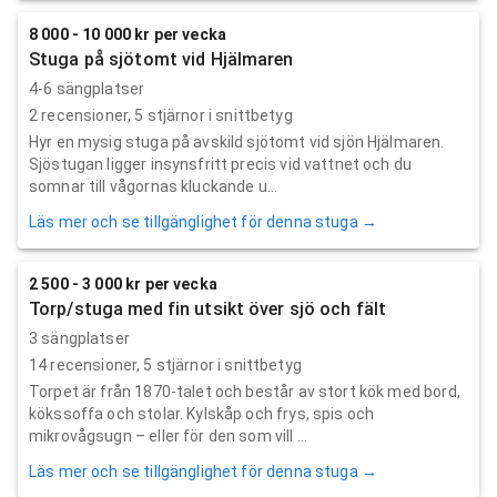
8 000 - 10 000 kr per vecka
Stuga på sjötomt vid Hjälmaren
4-6 sängplatser
2
recensioner,
5
stjärnor i snittbetyg
Hyr en mysig stuga på avskild sjötomt vid sjön Hjälmaren.
Sjöstugan ligger insynsfritt precis vid vattnet och du
somnar till vågornas kluckande u...
Läs mer och se tillgänglighet för denna stuga →
2 500 - 3 000 kr per vecka
Torp/stuga med fin utsikt över sjö och fält
3 sängplatser
14
recensioner,
5
stjärnor i snittbetyg
Torpet är från 1870-talet och består av stort kök med bord,
kökssoffa och stolar. Kylskåp och frys, spis och
mikrovågsugn – eller för den som vill ...
Läs mer och se tillgänglighet för denna stuga →