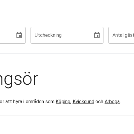
Utcheckning
Antal gäs
ngsör
ugor att hyra i områden som
Köping
,
Kvicksund
och
Arboga
.