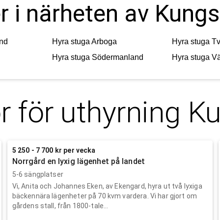
r i närheten av Kungs
nd
Hyra stuga
Arboga
Hyra stuga
Tv
Hyra stuga
Södermanland
Hyra stuga
Vä
r för uthyrning
Ku
5 250 - 7 700 kr per vecka
Norrgård en lyxig lägenhet på landet
5-6 sängplatser
Vi, Anita och Johannes Eken, av Ekengard, hyra ut två lyxiga
bäckennära lägenheter på 70 kvm vardera. Vi har gjort om
gårdens stall, från 1800-tale...