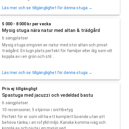
Läs mer och se tillgänglighet för denna stuga →
5 000 - 8 000 kr per vecka
Mysig stuga nära natur med altan & trädgård
6 sängplatser
Mysig stuga omgiven av natur med stor altan och privat
trädgård. En lugn plats perfekt för familjer eller dig som vill
koppla av i en grön och stil...
Läs mer och se tillgänglighet för denna stuga →
Pris ej tillgängligt
Spastuga med jacuzzi och vedeldad bastu
6 sängplatser
10
recensioner,
5
stjärnor i snittbetyg
Perfekt för er som vill ha ett komplett boende utan att
behöva tänka, i en rofylld miljö. Kanske komma iväg och
koppla av och njuta i en mysig ved...