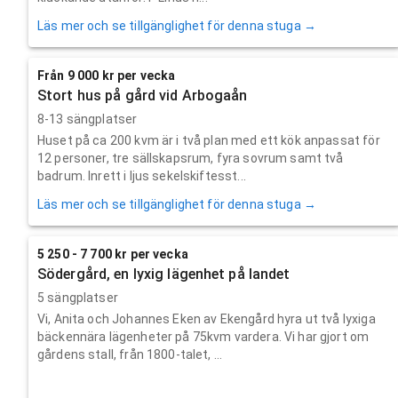
Läs mer och se tillgänglighet för denna stuga →
Från 9 000 kr per vecka
Stort hus på gård vid Arbogaån
8-13 sängplatser
Huset på ca 200 kvm är i två plan med ett kök anpassat för
12 personer, tre sällskapsrum, fyra sovrum samt två
badrum. Inrett i ljus sekelskiftesst...
Läs mer och se tillgänglighet för denna stuga →
5 250 - 7 700 kr per vecka
Södergård, en lyxig lägenhet på landet
5 sängplatser
Vi, Anita och Johannes Eken av Ekengård hyra ut två lyxiga
bäckennära lägenheter på 75kvm vardera. Vi har gjort om
gårdens stall, från 1800-talet, ...