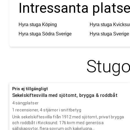
Intressanta platse
Hyra stuga
Köping
Hyra stuga
Kvicksu
Hyra stuga
Södra Sverige
Hyra stuga
Sverige
Stugo
Pris ej tillgängligt
Sekelskiftesvilla med sjötomt, brygga & roddbåt
4 sängplatser
1
recensioner,
4
stjärnor i snittbetyg
Unik sekelskiftesvilla från 1912 med sjötomt, privat brygga
och roddbåt i Kvicksund. 176 kvm med generösa
sällskapsytor, flera sovrum och kakelugna...