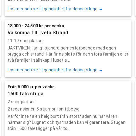
Läs mer och se tillgänglighet för denna stuga →
18 000 - 24 500 kr per vecka
Välkomna till Tveta Strand
11-19 sängplatser
JAKTVIKEN Härligt sjönära semesterboende med egen
brygga och strand. Här finns plats för den stora familjen eller
två familjer i sällskap. Huset ä...
Läs mer och se tillgänglighet för denna stuga →
Från 6 000 kr per vecka
1600 tals stuga
2 sängplatser
2
recensioner,
5
stjärnor i snittbetyg
Varför inte ta en helg bort från storstaden nu när våren
närmar sig? Lugnet och tystnaden kan vi garantera. Stugan
från 1600 talet ligger på vår to...