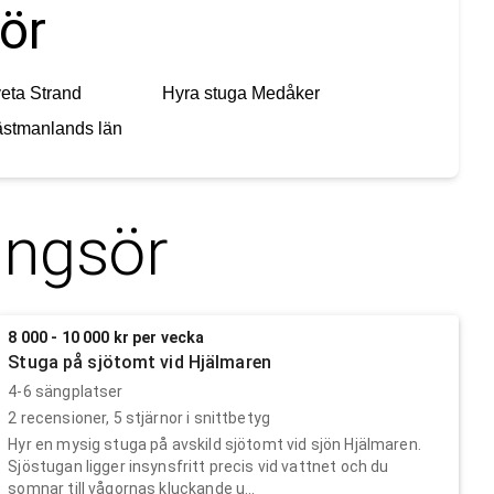
ör
eta Strand
Hyra stuga
Medåker
stmanlands län
ngsör
8 000 - 10 000 kr per vecka
Stuga på sjötomt vid Hjälmaren
4-6 sängplatser
2
recensioner,
5
stjärnor i snittbetyg
Hyr en mysig stuga på avskild sjötomt vid sjön Hjälmaren.
Sjöstugan ligger insynsfritt precis vid vattnet och du
somnar till vågornas kluckande u...