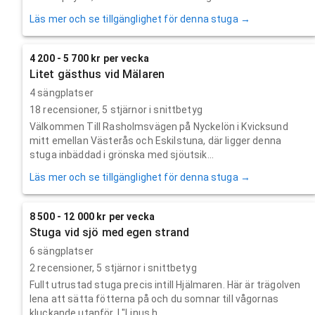
Läs mer och se tillgänglighet för denna stuga →
4 200 - 5 700 kr per vecka
Litet gästhus vid Mälaren
4 sängplatser
18
recensioner,
5
stjärnor i snittbetyg
Välkommen Till Rasholmsvägen på Nyckelön i Kvicksund
mitt emellan Västerås och Eskilstuna, där ligger denna
stuga inbäddad i grönska med sjöutsik...
Läs mer och se tillgänglighet för denna stuga →
8 500 - 12 000 kr per vecka
Stuga vid sjö med egen strand
6 sängplatser
2
recensioner,
5
stjärnor i snittbetyg
Fullt utrustad stuga precis intill Hjälmaren. Här är trägolven
lena att sätta fötterna på och du somnar till vågornas
kluckande utanför. I "Linus h...