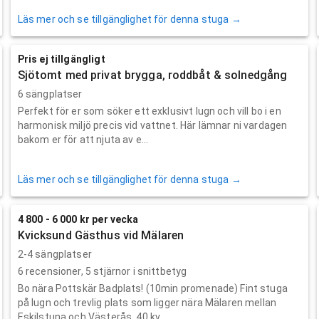
Läs mer och se tillgänglighet för denna stuga →
Pris ej tillgängligt
Sjötomt med privat brygga, roddbåt & solnedgång
6 sängplatser
Perfekt för er som söker ett exklusivt lugn och vill bo i en
harmonisk miljö precis vid vattnet. Här lämnar ni vardagen
bakom er för att njuta av e...
Läs mer och se tillgänglighet för denna stuga →
4 800 - 6 000 kr per vecka
Kvicksund Gästhus vid Mälaren
2-4 sängplatser
6
recensioner,
5
stjärnor i snittbetyg
Bo nära Pottskär Badplats! (10min promenade) Fint stuga
på lugn och trevlig plats som ligger nära Mälaren mellan
Eskilstuna och Västerås. 40 kv...