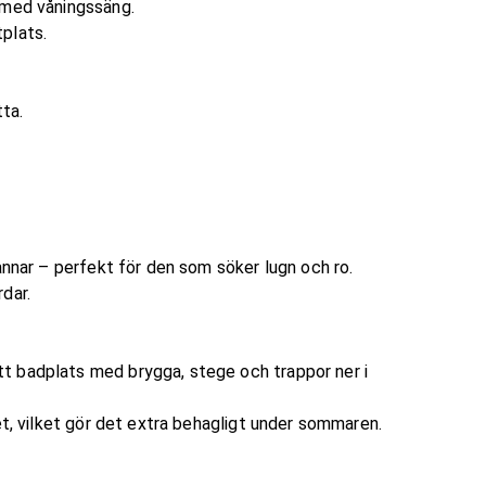
 med våningssäng.
plats.
tta.
annar – perfekt för den som söker lugn och ro.
dar.
t badplats med brygga, stege och trappor ner i
et, vilket gör det extra behagligt under sommaren.