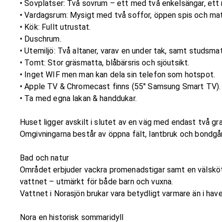
• Sovplatser: Två sovrum – ett med två enkelsängar, ett
• Vardagsrum: Mysigt med två soffor, öppen spis och mat
• Kök: Fullt utrustat.
• Duschrum.
• Utemiljö: Två altaner, varav en under tak, samt studsma
• Tomt: Stor gräsmatta, blåbärsris och sjöutsikt.
• Inget WIF men man kan dela sin telefon som hotspot.
• Apple TV & Chromecast finns (55'' Samsung Smart TV).
• Ta med egna lakan & handdukar.
Huset ligger avskilt i slutet av en väg med endast två gr
Omgivningarna består av öppna fält, lantbruk och bondgår
Bad och natur
Området erbjuder vackra promenadstigar samt en välsköt
vattnet – utmärkt för både barn och vuxna.
Vattnet i Norasjön brukar vara betydligt varmare än i hav
Nora en historisk sommaridyll