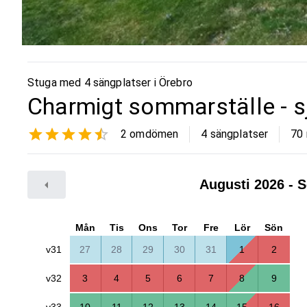
Stuga med 4 sängplatser i
Örebro
Charmigt sommarställe - sjö
2
omdömen
4 sängplatser
70
Augusti 2026
- S
Mån
Tis
Ons
Tor
Fre
Lör
Sön
v31
27
28
29
30
31
1
2
v32
3
4
5
6
7
8
9
v33
10
11
12
13
14
15
16