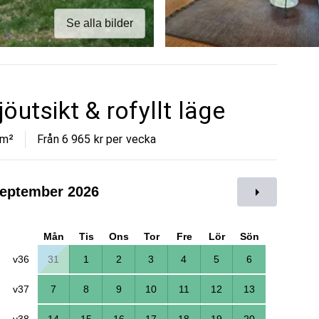
Se alla bilder
utsikt & rofyllt läge
m²
Från 6 965 kr per vecka
eptember 2026
Mån
Tis
Ons
Tor
Fre
Lör
Sön
v36
31
1
2
3
4
5
6
v37
7
8
9
10
11
12
13
v38
14
15
16
17
18
19
20