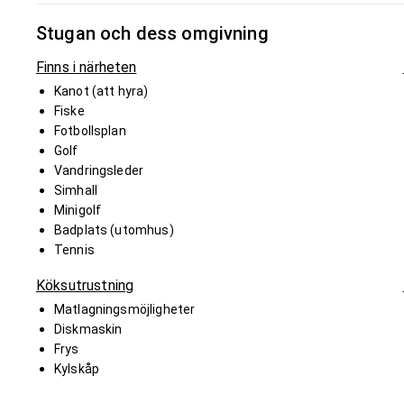
Stugan och dess omgivning
Finns i närheten
Kanot (att hyra)
Fiske
Fotbollsplan
Golf
Vandringsleder
Simhall
Minigolf
Badplats (utomhus)
Tennis
Köksutrustning
Matlagningsmöjligheter
Diskmaskin
Frys
Kylskåp