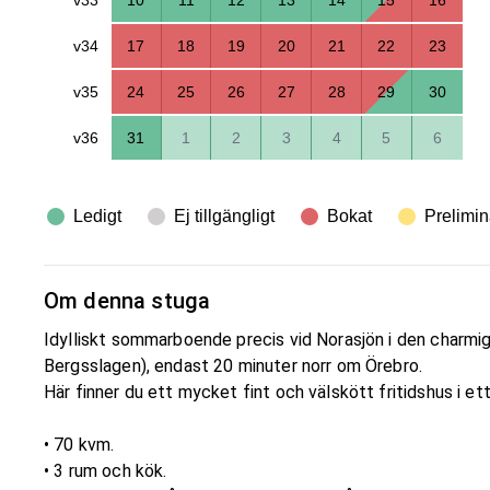
v34
17
18
19
20
21
22
23
v35
24
25
26
27
28
29
30
v36
31
1
2
3
4
5
6
Ledigt
Ej tillgängligt
Bokat
Prelimin
Om denna stuga
Idylliskt sommarboende precis vid Norasjön i den charmig
Bergsslagen), endast 20 minuter norr om Örebro.
Här finner du ett mycket fint och välskött fritidshus i e
• 70 kvm.
• 3 rum och kök.