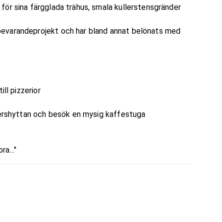
för sina färgglada trähus, smala kullerstensgränder
bevarandeprojekt och har bland annat belönats med
ll pizzerior
 Pershyttan och besök en mysig kaffestuga
a..."