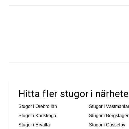
Hitta fler stugor i närhet
Stugor i
Örebro län
Stugor i
Västmanla
Stugor i
Karlskoga
Stugor i
Bergslage
Stugor i
Ervalla
Stugor i
Gusselby