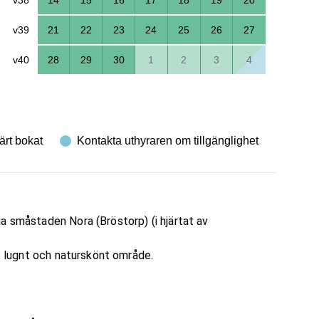
v39
21
22
23
24
25
26
27
v40
28
29
30
1
2
3
4
ärt bokat
Kontakta uthyraren om tillgänglighet
a småstaden Nora (Bröstorp) (i hjärtat av
tt lugnt och naturskönt område.