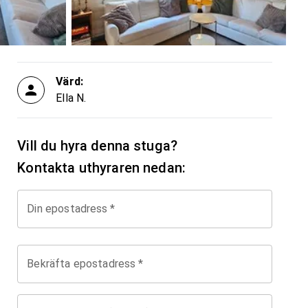
Värd:
Ella N.
Vill du hyra denna stuga?
Kontakta uthyraren nedan:
Din epostadress
*
Bekräfta epostadress
*