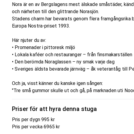
Nora är en av Bergslagens mest älskade småstäder, känd 
och närheten till den glittrande Norasjön.
Stadens charm har bevarats genom flera framgångsrika 
Europa Nostra-priset 1993.
Här njuter du av:
• Promenader i pittoresk miljö
• Lokala kaféer och restauranger – från finsmakarställen ti
• Den berömda Noraglassen – ny smak varje dag
• Sveriges äldsta bevarade järnväg – åk veterantåg till
Och ja, visst känner du kanske igen sången:
"Tre små gummor skulle ut och gå, på marknaden uti Nooor
Priser för att hyra denna stuga
Pris per dygn 995 kr
Pris per vecka 6965 kr