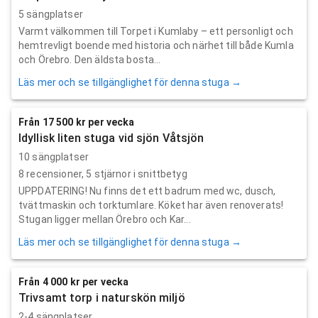
5 sängplatser
Varmt välkommen till Torpet i Kumlaby – ett personligt och
hemtrevligt boende med historia och närhet till både Kumla
och Örebro. Den äldsta bosta...
Läs mer och se tillgänglighet för denna stuga →
Från 17 500 kr per vecka
Idyllisk liten stuga vid sjön Våtsjön
10 sängplatser
8
recensioner,
5
stjärnor i snittbetyg
UPPDATERING! Nu finns det ett badrum med wc, dusch,
tvättmaskin och torktumlare. Köket har även renoverats!
Stugan ligger mellan Örebro och Kar...
Läs mer och se tillgänglighet för denna stuga →
Från 4 000 kr per vecka
Trivsamt torp i naturskön miljö
2-4 sängplatser