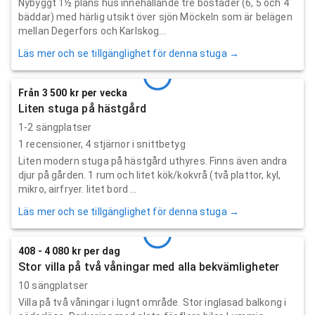
Nybyggt 1½ plans hus innehållande tre bostäder (6, 5 och 4
bäddar) med härlig utsikt över sjön Möckeln som är belägen
mellan Degerfors och Karlskog...
Läs mer och se tillgänglighet för denna stuga →
Från 3 500 kr per vecka
Liten stuga på hästgård
1-2 sängplatser
1
recensioner,
4
stjärnor i snittbetyg
Liten modern stuga på hästgård uthyres. Finns även andra
djur på gården. 1 rum och litet kök/kokvrå (två plattor, kyl,
mikro, airfryer. litet bord ...
Läs mer och se tillgänglighet för denna stuga →
408 - 4 080 kr per dag
Stor villa på två våningar med alla bekvämligheter
10 sängplatser
Villa på två våningar i lugnt område. Stor inglasad balkong i