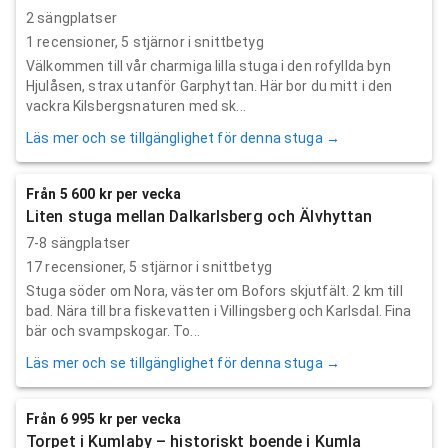
2 sängplatser
1
recensioner,
5
stjärnor i snittbetyg
Välkommen till vår charmiga lilla stuga i den rofyllda byn
Hjulåsen, strax utanför Garphyttan. Här bor du mitt i den
vackra Kilsbergsnaturen med sk...
Läs mer och se tillgänglighet för denna stuga →
Från 5 600 kr per vecka
Liten stuga mellan Dalkarlsberg och Älvhyttan
7-8 sängplatser
17
recensioner,
5
stjärnor i snittbetyg
Stuga söder om Nora, väster om Bofors skjutfält. 2 km till
bad. Nära till bra fiskevatten i Villingsberg och Karlsdal. Fina
bär och svampskogar. To...
Läs mer och se tillgänglighet för denna stuga →
Från 6 995 kr per vecka
Torpet i Kumlaby – historiskt boende i Kumla