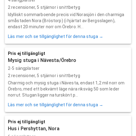
2
recensioner,
5
stjärnor i snittbetyg
Idylliskt sommarboende precis vid Norasjön i den charmiga
småstaden Nora (Bröstorp) (i hjärtat av Bergsslagen),
endast 20 minuter norr om Örebro. H...
Läs mer och se tillgänglighet för denna stuga →
Pris ej tillgängligt
Mysig stuga i Nävesta/Örebro
2-5 sängplatser
2
recensioner,
5
stjärnor i snittbetyg
Charmig och mysig stuga i Nävesta, endast 1,2 mil norr om
Örebro, med ett bekvämt läge nära riksväg 50 som leder
norrut. Stugan ligger naturskönt p...
Läs mer och se tillgänglighet för denna stuga →
Pris ej tillgängligt
Hus i Pershyttan, Nora