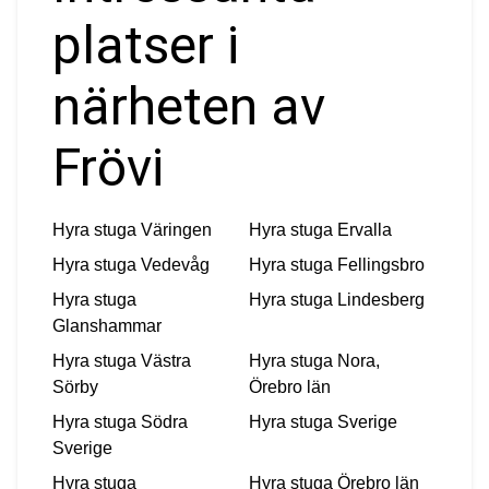
platser i
närheten av
Frövi
Hyra stuga
Väringen
Hyra stuga
Ervalla
Hyra stuga
Vedevåg
Hyra stuga
Fellingsbro
Hyra stuga
Hyra stuga
Lindesberg
Glanshammar
Hyra stuga
Västra
Hyra stuga
Nora,
Sörby
Örebro län
Hyra stuga
Södra
Hyra stuga
Sverige
Sverige
Hyra stuga
Hyra stuga
Örebro län