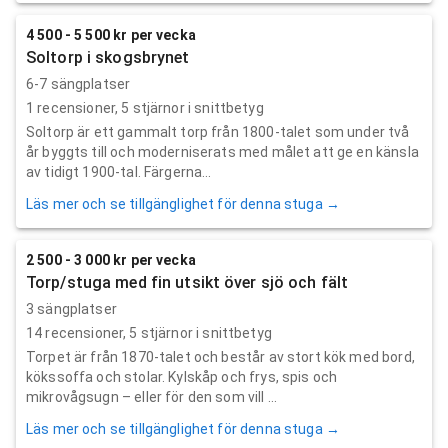
4 500 - 5 500 kr per vecka
Soltorp i skogsbrynet
6-7 sängplatser
1
recensioner,
5
stjärnor i snittbetyg
Soltorp är ett gammalt torp från 1800-talet som under två
år byggts till och moderniserats med målet att ge en känsla
av tidigt 1900-tal. Färgerna...
Läs mer och se tillgänglighet för denna stuga →
2 500 - 3 000 kr per vecka
Torp/stuga med fin utsikt över sjö och fält
3 sängplatser
14
recensioner,
5
stjärnor i snittbetyg
Torpet är från 1870-talet och består av stort kök med bord,
kökssoffa och stolar. Kylskåp och frys, spis och
mikrovågsugn – eller för den som vill ...
Läs mer och se tillgänglighet för denna stuga →