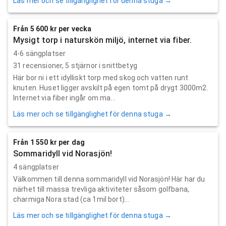
Läs mer och se tillgänglighet för denna stuga →
Från 5 600 kr per vecka
Mysigt torp i naturskön miljö, internet via fiber.
4-6 sängplatser
31
recensioner,
5
stjärnor i snittbetyg
Här bor ni i ett idylliskt torp med skog och vatten runt
knuten. Huset ligger avskilt på egen tomt på drygt 3000m2.
Internet via fiber ingår om ma...
Läs mer och se tillgänglighet för denna stuga →
Från 1 550 kr per dag
Sommaridyll vid Norasjön!
4 sängplatser
Välkommen till denna sommaridyll vid Norasjön! Här har du
närhet till massa trevliga aktiviteter såsom golfbana,
charmiga Nora stad (ca 1mil bort)...
Läs mer och se tillgänglighet för denna stuga →