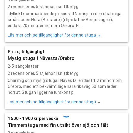
2
recensioner,
5
stjärnor i snittbetyg
Idylliskt sommarboende precis vid Norasjön i den charmiga
småstaden Nora (Bröstorp) (i hjärtat av Bergsslagen),
endast 20 minuter norr om Örebro. H...
Läs mer och se tillgänglighet för denna stuga →
Pris ej tillgängligt
Mysig stuga i Nävesta/Örebro
2-5 sängplatser
2
recensioner,
5
stjärnor i snittbetyg
Charmig och mysig stuga i Nävesta, endast 1,2 mil norr om
Örebro, med ett bekvämt läge nära riksväg 50 som leder
norrut. Stugan ligger naturskönt p...
Läs mer och se tillgänglighet för denna stuga →
1 500 - 1 900 kr per vecka
Timmerstuga med fin utsikt över sjö och fält
3 sängplatser