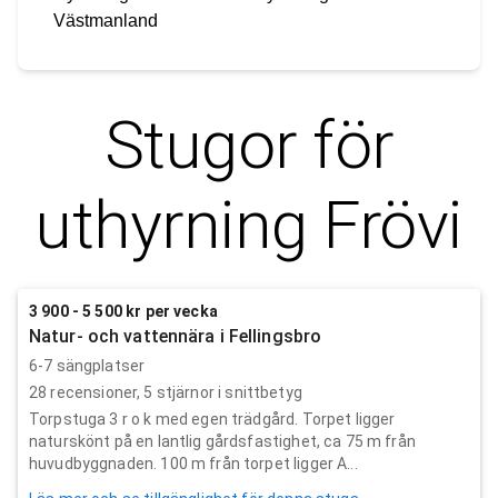
Västmanland
Stugor för
uthyrning
Frövi
3 900 - 5 500 kr per vecka
Natur- och vattennära i Fellingsbro
6-7 sängplatser
28
recensioner,
5
stjärnor i snittbetyg
Torpstuga 3 r o k med egen trädgård. Torpet ligger
naturskönt på en lantlig gårdsfastighet, ca 75 m från
huvudbyggnaden. 100 m från torpet ligger A...