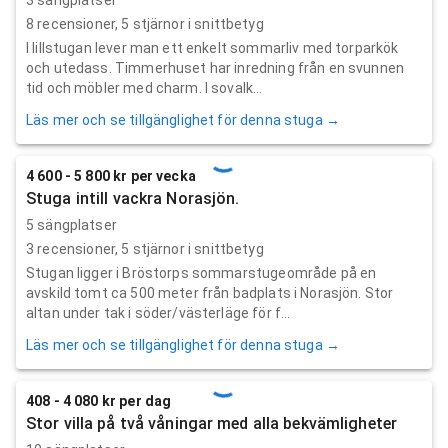
8
recensioner,
5
stjärnor i snittbetyg
I lillstugan lever man ett enkelt sommarliv med torparkök
och utedass. Timmerhuset har inredning från en svunnen
tid och möbler med charm. I sovalk...
Läs mer och se tillgänglighet för denna stuga →
4 600 - 5 800 kr per vecka
Stuga intill vackra Norasjön.
5 sängplatser
3
recensioner,
5
stjärnor i snittbetyg
Stugan ligger i Bröstorps sommarstugeområde på en
avskild tomt ca 500 meter från badplats i Norasjön. Stor
altan under tak i söder/västerläge för f...
Läs mer och se tillgänglighet för denna stuga →
408 - 4 080 kr per dag
Stor villa på två våningar med alla bekvämligheter