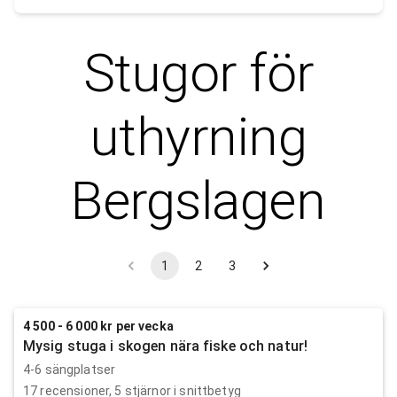
Stugor för
uthyrning
Bergslagen
1
2
3
4 500 - 6 000 kr per vecka
Mysig stuga i skogen nära fiske och natur!
4-6 sängplatser
17
recensioner,
5
stjärnor i snittbetyg