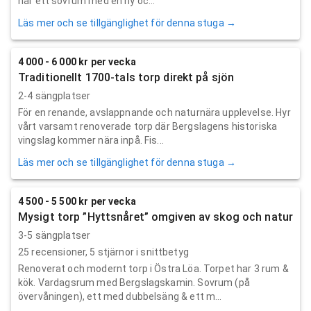
har ett sovrum med en ny oc...
Läs mer och se tillgänglighet för denna stuga →
4 000 - 6 000 kr per vecka
Traditionellt 1700-tals torp direkt på sjön
2-4 sängplatser
För en renande, avslappnande och naturnära upplevelse. Hyr
vårt varsamt renoverade torp där Bergslagens historiska
vingslag kommer nära inpå. Fis...
Läs mer och se tillgänglighet för denna stuga →
4 500 - 5 500 kr per vecka
Mysigt torp ”Hyttsnåret” omgiven av skog och natur
3-5 sängplatser
25
recensioner,
5
stjärnor i snittbetyg
Renoverat och modernt torp i Östra Löa. Torpet har 3 rum &
kök. Vardagsrum med Bergslagskamin. Sovrum (på
övervåningen), ett med dubbelsäng & ett m...