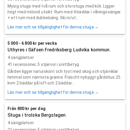
Mysig stuga med två rum och storstuga med kök. Ligger
högt med milsvid utsikt. Rum med 4 bäddar i våningssängar
+ ett rum med dubbelsäng. Ski in/ut...
Läs mer och se tillgänglighet för denna stuga →
5 000 - 6 800 kr per vecka
Uthyres i Säfsen Fredriksberg Ludvika kommun.
4 sängplatser
41
recensioner,
5
stjärnor i snittbetyg
Gården ligger naturskönt och tyst med skog och stjärnklar
himmel som närmsta granne. Fräscht nybyggt gårdshus 25
kvm 2 bäddar på loft och 2 bäddar...
Läs mer och se tillgänglighet för denna stuga →
Från 800 kr per dag
Stuga i trolska Bergslagen
4 sängplatser
21
recensioner,
5
stjärnor i snittbetyg