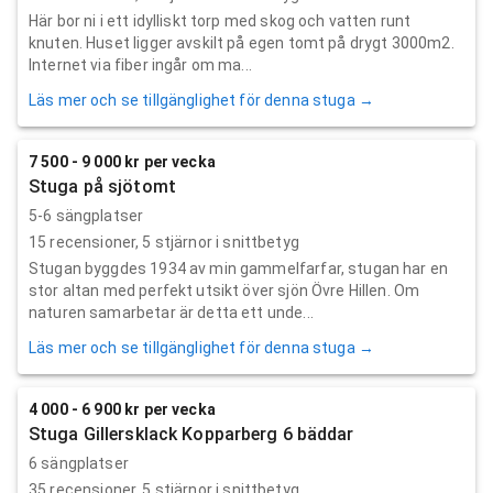
Här bor ni i ett idylliskt torp med skog och vatten runt
knuten. Huset ligger avskilt på egen tomt på drygt 3000m2.
Internet via fiber ingår om ma...
Läs mer och se tillgänglighet för denna stuga →
7 500 - 9 000 kr per vecka
Stuga på sjötomt
5-6 sängplatser
15
recensioner,
5
stjärnor i snittbetyg
Stugan byggdes 1934 av min gammelfarfar, stugan har en
stor altan med perfekt utsikt över sjön Övre Hillen. Om
naturen samarbetar är detta ett unde...
Läs mer och se tillgänglighet för denna stuga →
4 000 - 6 900 kr per vecka
Stuga Gillersklack Kopparberg 6 bäddar
6 sängplatser
35
recensioner,
5
stjärnor i snittbetyg