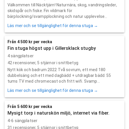
Välkommen till Näcktjärn! Naturnära, skog, vandringsleder,
skidspår och fiske. Fin vildmark för
bärplockning/svampplockning och natur upplevelse...
Läs mer och se tillgänglighet för denna stuga →
Från 4 500 kr per vecka
Fin stuga högst upp i Gillersklack stugby
4 sängplatser
42
recensioner,
5
stjärnor i snittbetyg
Nytt kök och badrum 2022 Två sovrum, ett med 180
dubbelsäng och ett med dagbädd + utdragbar bädd. 55
tums TV med chromecast och fritt wifi. Svamp...
Läs mer och se tillgänglighet för denna stuga →
Från 5 600 kr per vecka
Mysigt torp i naturskön miljö, internet via fiber.
4-6 sängplatser
31
recensioner,
5
stjärnor i snittbetyg