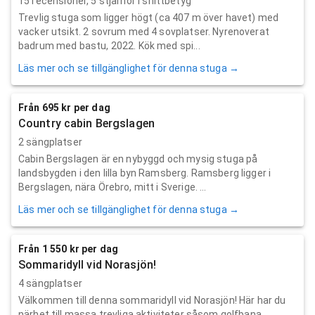
15
recensioner,
5
stjärnor i snittbetyg
Trevlig stuga som ligger högt (ca 407 m över havet) med
vacker utsikt. 2 sovrum med 4 sovplatser. Nyrenoverat
badrum med bastu, 2022. Kök med spi...
Läs mer och se tillgänglighet för denna stuga →
Från 695 kr per dag
Country cabin Bergslagen
2 sängplatser
Cabin Bergslagen är en nybyggd och mysig stuga på
landsbygden i den lilla byn Ramsberg. Ramsberg ligger i
Bergslagen, nära Örebro, mitt i Sverige. ...
Läs mer och se tillgänglighet för denna stuga →
Från 1 550 kr per dag
Sommaridyll vid Norasjön!
4 sängplatser
Välkommen till denna sommaridyll vid Norasjön! Här har du
närhet till massa trevliga aktiviteter såsom golfbana,