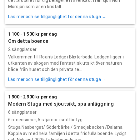
detta stället för dig beläget ett stenkast från sjön Norr
Morsjön som är en kristall...
Läs mer och se tillgänglighet för denna stuga →
1 100 - 1 500 kr per dag
Om detta boende
2 sängplatser
Välkommen till Roan's Lodge i Blixterboda. Lodgen ligger i
utkanten av skogen med fantastisk utsikt över naturen
både från huset och den privata te...
Läs mer och se tillgänglighet för denna stuga →
1 900 - 2 900 kr per dag
Modern Stuga med sjöutsikt, spa anläggning
6 sängplatser
6
recensioner,
5
stjärnor i snittbetyg
Stuga Näsberget/ Söderbärke / Smedjebacken /Dalarna
Koppla av med hela familjen i detta fridfulla boende. Lyxigt
och Nybyggt 2025 fritidsboende me...