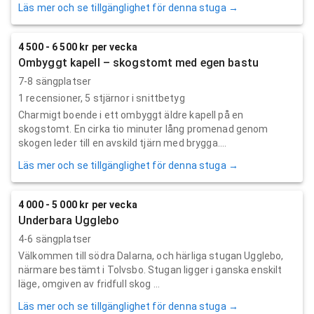
Läs mer och se tillgänglighet för denna stuga →
4 500 - 6 500 kr per vecka
Ombyggt kapell – skogstomt med egen bastu
7-8 sängplatser
1
recensioner,
5
stjärnor i snittbetyg
Charmigt boende i ett ombyggt äldre kapell på en
skogstomt. En cirka tio minuter lång promenad genom
skogen leder till en avskild tjärn med brygga....
Läs mer och se tillgänglighet för denna stuga →
4 000 - 5 000 kr per vecka
Underbara Ugglebo
4-6 sängplatser
Välkommen till södra Dalarna, och härliga stugan Ugglebo,
närmare bestämt i Tolvsbo. Stugan ligger i ganska enskilt
läge, omgiven av fridfull skog ...
Läs mer och se tillgänglighet för denna stuga →