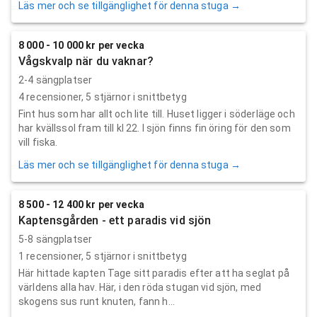
Läs mer och se tillgänglighet för denna stuga →
8 000 - 10 000 kr per vecka
Vågskvalp när du vaknar?
2-4 sängplatser
4
recensioner,
5
stjärnor i snittbetyg
Fint hus som har allt och lite till. Huset ligger i söderläge och
har kvällssol fram till kl 22. I sjön finns fin öring för den som
vill fiska.
Läs mer och se tillgänglighet för denna stuga →
8 500 - 12 400 kr per vecka
Kaptensgården - ett paradis vid sjön
5-8 sängplatser
1
recensioner,
5
stjärnor i snittbetyg
Här hittade kapten Tage sitt paradis efter att ha seglat på
världens alla hav. Här, i den röda stugan vid sjön, med
skogens sus runt knuten, fann h...