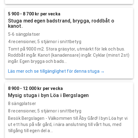
5 900 - 8 700 kr per vecka
Stuga med egen badstrand, brygga, roddbåt o
kanot.
5-6 sängplatser
4
recensioner,
5
stjärnor i snittbetyg
Tomt på 9000 m2. Stora gräsytor, utmärkt för lek och bus.
Roddbåt ingår. Kanot (kanadensare) ingår. Cyklar (minst 2st)
ingår. Egen brygga och bads...
Läs mer och se tillgänglighet för denna stuga →
8 900 - 12 000 kr per vecka
Mysig stuga i byn Löa i Bergslagen
8 sängplatser
8
recensioner,
5
stjärnor i snittbetyg
Besök Bergslagen - Välkommen till Åby Gård! I byn Löa hyr vi
ut ett hus på vår gård, i nära anslutning till vårt hus, med
tillgång till egen del a...