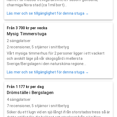
charmiga Nora stad (ca 1mil bort)...
Läs mer och se tillgänglighet för denna stuga →
Från 3 700 kr per vecka
Mysig Timmerstuga
2 sängplatser
2
recensioner,
5
stjärnor i snittbetyg
Vårt mysiga timmerhus för 2 personer ligger i ett vackert
och avskilt läge på vår skogsgård i mellersta
Sverige/Bergslagen i den natursköna regione...
Läs mer och se tillgänglighet för denna stuga →
Från 1 177 kr per dag
Drömställe i Bergslagen
4 sängplatser
7
recensioner,
5
stjärnor i snittbetyg
Söker du ett lugn vid en sjö långt ifrån storstadsstress så är