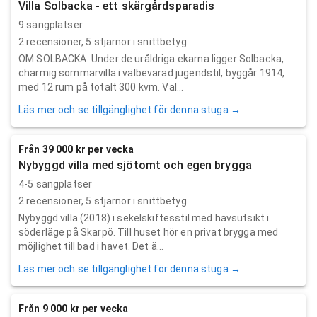
Villa Solbacka - ett skärgårdsparadis
9 sängplatser
2
recensioner,
5
stjärnor i snittbetyg
OM SOLBACKA: Under de uråldriga ekarna ligger Solbacka,
charmig sommarvilla i välbevarad jugendstil, byggår 1914,
med 12 rum på totalt 300 kvm. Väl...
Läs mer och se tillgänglighet för denna stuga →
Från 39 000 kr per vecka
Nybyggd villa med sjötomt och egen brygga
4-5 sängplatser
2
recensioner,
5
stjärnor i snittbetyg
Nybyggd villa (2018) i sekelskiftesstil med havsutsikt i
söderläge på Skarpö. Till huset hör en privat brygga med
möjlighet till bad i havet. Det ä...
Läs mer och se tillgänglighet för denna stuga →
Från 9 000 kr per vecka