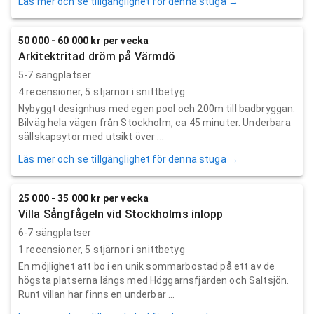
Läs mer och se tillgänglighet för denna stuga →
50 000 - 60 000 kr per vecka
Arkitektritad dröm på Värmdö
5-7 sängplatser
4
recensioner,
5
stjärnor i snittbetyg
Nybyggt designhus med egen pool och 200m till badbryggan.
Bilväg hela vägen från Stockholm, ca 45 minuter. Underbara
sällskapsytor med utsikt över ...
Läs mer och se tillgänglighet för denna stuga →
25 000 - 35 000 kr per vecka
Villa Sångfågeln vid Stockholms inlopp
6-7 sängplatser
1
recensioner,
5
stjärnor i snittbetyg
En möjlighet att bo i en unik sommarbostad på ett av de
högsta platserna längs med Höggarnsfjärden och Saltsjön.
Runt villan har finns en underbar ...