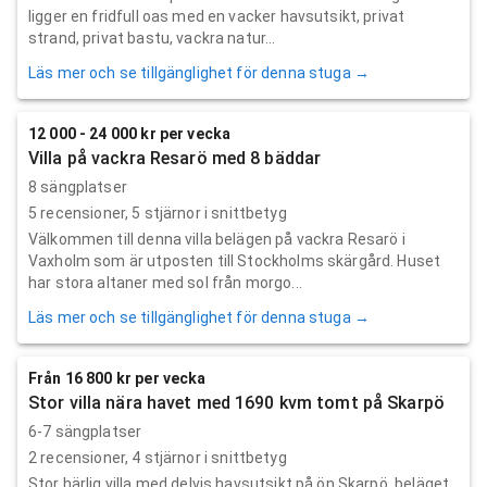
ligger en fridfull oas med en vacker havsutsikt, privat
strand, privat bastu, vackra natur...
Läs mer och se tillgänglighet för denna stuga →
12 000 - 24 000 kr per vecka
Villa på vackra Resarö med 8 bäddar
8 sängplatser
5
recensioner,
5
stjärnor i snittbetyg
Välkommen till denna villa belägen på vackra Resarö i
Vaxholm som är utposten till Stockholms skärgård. Huset
har stora altaner med sol från morgo...
Läs mer och se tillgänglighet för denna stuga →
Från 16 800 kr per vecka
Stor villa nära havet med 1690 kvm tomt på Skarpö
6-7 sängplatser
2
recensioner,
4
stjärnor i snittbetyg
Stor härlig villa med delvis havsutsikt på ön Skarpö, beläget