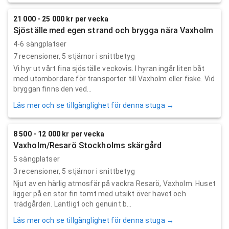
21 000 - 25 000 kr per vecka
Sjöställe med egen strand och brygga nära Vaxholm
4-6 sängplatser
7
recensioner,
5
stjärnor i snittbetyg
Vi hyr ut vårt fina sjöställe veckovis. I hyran ingår liten båt
med utombordare för transporter till Vaxholm eller fiske. Vid
bryggan finns den ved...
Läs mer och se tillgänglighet för denna stuga →
8 500 - 12 000 kr per vecka
Vaxholm/Resarö Stockholms skärgård
5 sängplatser
3
recensioner,
5
stjärnor i snittbetyg
Njut av en härlig atmosfär på vackra Resarö, Vaxholm. Huset
ligger på en stor fin tomt med utsikt över havet och
trädgården. Lantligt och genuint b...
Läs mer och se tillgänglighet för denna stuga →