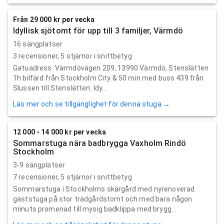
Från 29 000 kr per vecka
Idyllisk sjötomt för upp till 3 familjer, Värmdö
16 sängplatser
3
recensioner,
5
stjärnor i snittbetyg
Gatuadress: Värmdövägen 209, 13990 Värmdö, Stenslätten
1h bilfärd från Stockholm City & 50 min med buss 439 från
Slussen till Stenslätten. Idy...
Läs mer och se tillgänglighet för denna stuga →
12 000 - 14 000 kr per vecka
Sommarstuga nära badbrygga Vaxholm Rindö
Stockholm
3-9 sängplatser
7
recensioner,
5
stjärnor i snittbetyg
Sommarstuga i Stockholms skärgård med nyrenoverad
gäststuga på stor trädgårdstomt och med bara någon
minuts promenad till mysig badklippa med brygg...