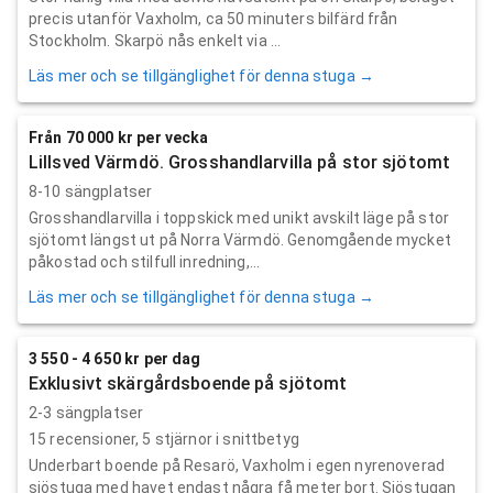
precis utanför Vaxholm, ca 50 minuters bilfärd från
Stockholm. Skarpö nås enkelt via ...
Läs mer och se tillgänglighet för denna stuga →
Från 70 000 kr per vecka
Lillsved Värmdö. Grosshandlarvilla på stor sjötomt
8-10 sängplatser
Grosshandlarvilla i toppskick med unikt avskilt läge på stor
sjötomt längst ut på Norra Värmdö. Genomgående mycket
påkostad och stilfull inredning,...
Läs mer och se tillgänglighet för denna stuga →
3 550 - 4 650 kr per dag
Exklusivt skärgårdsboende på sjötomt
2-3 sängplatser
15
recensioner,
5
stjärnor i snittbetyg
Underbart boende på Resarö, Vaxholm i egen nyrenoverad
sjöstuga med havet endast några få meter bort. Sjöstugan