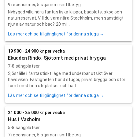
9
recensioner,
5
stjärnor i snittbetyg
Nybyggd villa nära fantastiska klippor, badplats, skog och
naturreservat. Vill du vara nära Stockholm, men samtidigt
njuta av natur och bad? 20 mi...
Läs mer och se tillgänglighet för denna stuga →
19 900 - 24 900 kr per vecka
Ekudden Rindö. Sjötomt med privat brygga
7-8 sängplatser
Sjöställe i fantastiskt läge med underbar utsikt över
havsviken. Fastigheten har 3 stugor, privat brygga och stor
tomt med fina uteplatser och härl...
Läs mer och se tillgänglighet för denna stuga →
21 000 - 25 000 kr per vecka
Hus i Vaxholm
5-8 sängplatser
7
recensioner,
5
stjärnor i snittbetyg