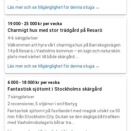
Läs mer och se tillgänglighet för denna stuga →
19 000 - 25 000 kr per vecka
Charmigt hus med stor trädgård på Resarö
4-6 sängplatser
Välkommen att hyra vårt charmiga hus på Barrskogsvägen
14 på Resarö, i Vaxholms kommun – en lugn och naturskön
plats med närhet till både skärgård ...
Läs mer och se tillgänglighet för denna stuga →
6 000 - 18 000 kr per vecka
Fantastisk sjötomt i Stockholms skärgård
7 sängplatser
2
recensioner,
5
stjärnor i snittbetyg
Fantastisk sjötomt på fastlandet med magisk utsikt ca 50
min från Stockholm City. Du kan se den dagliga båttrafiken
med Vaxholmsbolagets båtar tra...