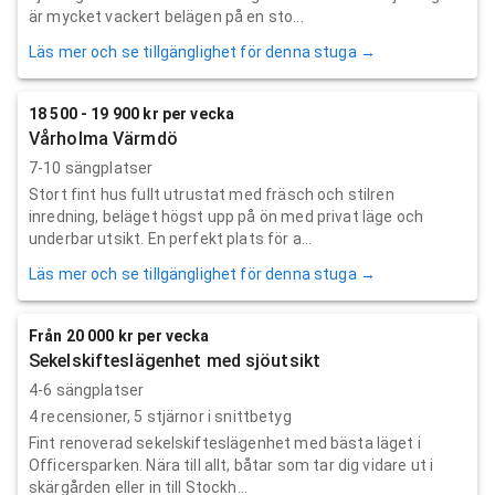
är mycket vackert belägen på en sto...
Läs mer och se tillgänglighet för denna stuga →
18 500 - 19 900 kr per vecka
Vårholma Värmdö
7-10 sängplatser
Stort fint hus fullt utrustat med fräsch och stilren
inredning, beläget högst upp på ön med privat läge och
underbar utsikt. En perfekt plats för a...
Läs mer och se tillgänglighet för denna stuga →
Från 20 000 kr per vecka
Sekelskifteslägenhet med sjöutsikt
4-6 sängplatser
4
recensioner,
5
stjärnor i snittbetyg
Fint renoverad sekelskifteslägenhet med bästa läget i
Officersparken. Nära till allt, båtar som tar dig vidare ut i
skärgården eller in till Stockh...