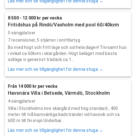
Läs mer och se tillgänglighet för denna stuga →
8 500 - 12 000 kr per vecka
Fritidshus på Rindö/Vaxholm med pool 60/40kvm
5 sängplatser
7
recensioner,
5
stjärnor i snittbetyg
Bo med högt och fritt läge och sol hela dagen! Trivsamt hus
i vinkel ca 60kvm i skärgården. Högt beläget med bästa
solläge vi generöst trädäck ca 1...
Läs mer och se tillgänglighet för denna stuga →
Från 14 000 kr per vecka
Havsnära Villa i Betsede, Värmdö, Stockholm
4 sängplatser
Villa i Stockholms inre skärgård med hög standard , 400
meter till två barnvänliga badstränder vid havsvik och ca
600 m till fin insjö Underbar...
Läs mer och se tillgänglighet för denna stuga →