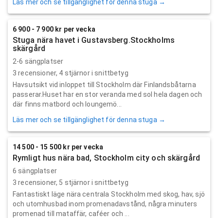
Läs mer och se tillgänglighet för denna stuga →
6 900 - 7 900 kr per vecka
Stuga nära havet i Gustavsberg.Stockholms
skärgård
2-6 sängplatser
3
recensioner,
4
stjärnor i snittbetyg
Havsutsikt vid inloppet till Stockholm där Finlandsbåtarna
passerar.Huset har en stor veranda med sol hela dagen och
där finns matbord och loungemö...
Läs mer och se tillgänglighet för denna stuga →
14 500 - 15 500 kr per vecka
Rymligt hus nära bad, Stockholm city och skärgård
6 sängplatser
3
recensioner,
5
stjärnor i snittbetyg
Fantastiskt läge nära centrala Stockholm med skog, hav, sjö
och utomhusbad inom promenadavstånd, några minuters
promenad till mataffär, caféer och ...