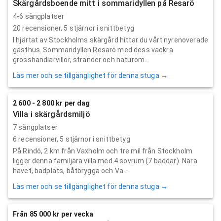
Skärgårdsboende mitt i sommaridyllen på Resarö
4-6 sängplatser
20
recensioner,
5
stjärnor i snittbetyg
I hjärtat av Stockholms skärgård hittar du vårt nyrenoverade
gästhus. Sommaridyllen Resarö med dess vackra
grosshandlarvillor, stränder och naturom...
Läs mer och se tillgänglighet för denna stuga →
2 600 - 2 800 kr per dag
Villa i skärgårdsmiljö
7 sängplatser
6
recensioner,
5
stjärnor i snittbetyg
På Rindö, 2 km från Vaxholm och tre mil från Stockholm
ligger denna familjära villa med 4 sovrum (7 bäddar). Nära
havet, badplats, båtbrygga och Va...
Läs mer och se tillgänglighet för denna stuga →
Från 85 000 kr per vecka