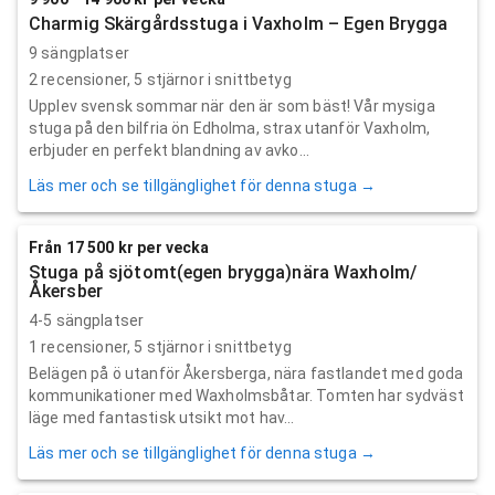
Charmig Skärgårdsstuga i Vaxholm – Egen Brygga
9 sängplatser
2
recensioner,
5
stjärnor i snittbetyg
Upplev svensk sommar när den är som bäst! Vår mysiga
stuga på den bilfria ön Edholma, strax utanför Vaxholm,
erbjuder en perfekt blandning av avko...
Läs mer och se tillgänglighet för denna stuga →
Från 17 500 kr per vecka
Stuga på sjötomt(egen brygga)nära Waxholm/
Åkersber
4-5 sängplatser
1
recensioner,
5
stjärnor i snittbetyg
Belägen på ö utanför Åkersberga, nära fastlandet med goda
kommunikationer med Waxholmsbåtar. Tomten har sydväst
läge med fantastisk utsikt mot hav...
Läs mer och se tillgänglighet för denna stuga →