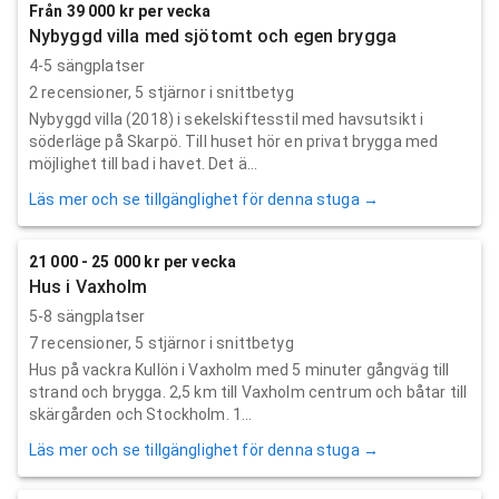
Från 39 000 kr per vecka
Nybyggd villa med sjötomt och egen brygga
4-5 sängplatser
2
recensioner,
5
stjärnor i snittbetyg
Nybyggd villa (2018) i sekelskiftesstil med havsutsikt i
söderläge på Skarpö. Till huset hör en privat brygga med
möjlighet till bad i havet. Det ä...
Läs mer och se tillgänglighet för denna stuga →
21 000 - 25 000 kr per vecka
Hus i Vaxholm
5-8 sängplatser
7
recensioner,
5
stjärnor i snittbetyg
Hus på vackra Kullön i Vaxholm med 5 minuter gångväg till
strand och brygga. 2,5 km till Vaxholm centrum och båtar till
skärgården och Stockholm. 1...
Läs mer och se tillgänglighet för denna stuga →