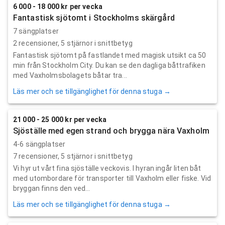
6 000 - 18 000 kr per vecka
Fantastisk sjötomt i Stockholms skärgård
7 sängplatser
2
recensioner,
5
stjärnor i snittbetyg
Fantastisk sjötomt på fastlandet med magisk utsikt ca 50
min från Stockholm City. Du kan se den dagliga båttrafiken
med Vaxholmsbolagets båtar tra...
Läs mer och se tillgänglighet för denna stuga →
21 000 - 25 000 kr per vecka
Sjöställe med egen strand och brygga nära Vaxholm
4-6 sängplatser
7
recensioner,
5
stjärnor i snittbetyg
Vi hyr ut vårt fina sjöställe veckovis. I hyran ingår liten båt
med utombordare för transporter till Vaxholm eller fiske. Vid
bryggan finns den ved...
Läs mer och se tillgänglighet för denna stuga →