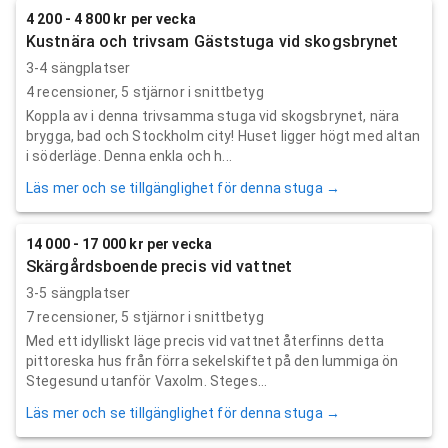
4 200 - 4 800 kr per vecka
Kustnära och trivsam Gäststuga vid skogsbrynet
3-4 sängplatser
4
recensioner,
5
stjärnor i snittbetyg
Koppla av i denna trivsamma stuga vid skogsbrynet, nära
brygga, bad och Stockholm city! Huset ligger högt med altan
i söderläge. Denna enkla och h...
Läs mer och se tillgänglighet för denna stuga →
14 000 - 17 000 kr per vecka
Skärgårdsboende precis vid vattnet
3-5 sängplatser
7
recensioner,
5
stjärnor i snittbetyg
Med ett idylliskt läge precis vid vattnet återfinns detta
pittoreska hus från förra sekelskiftet på den lummiga ön
Stegesund utanför Vaxolm. Steges...
Läs mer och se tillgänglighet för denna stuga →