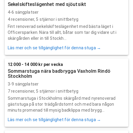
Sekelskifteslägenhet med sjöutsikt
4-6 sängplatser
4
recensioner,
5
stjärnor i snittbetyg
Fint renoverad sekelskifteslägenhet med bästa läget i
Officersparken. Nära till allt, båtar som tar dig vidare ut i
skärgården eller in till Stockh...
Läs mer och se tillgänglighet för denna stuga →
12 000 - 14 000 kr per vecka
Sommarstuga nära badbrygga Vaxholm Rindö
Stockholm
3-9 sängplatser
7
recensioner,
5
stjärnor i snittbetyg
Sommarstuga i Stockholms skärgård med nyrenoverad
gäststuga på stor trädgårdstomt och med bara någon
minuts promenad till mysig badklippa med brygg...
Läs mer och se tillgänglighet för denna stuga →