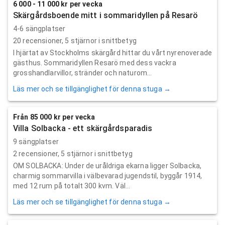
6 000 - 11 000 kr per vecka
Skärgårdsboende mitt i sommaridyllen på Resarö
4-6 sängplatser
20
recensioner,
5
stjärnor i snittbetyg
I hjärtat av Stockholms skärgård hittar du vårt nyrenoverade
gästhus. Sommaridyllen Resarö med dess vackra
grosshandlarvillor, stränder och naturom...
Läs mer och se tillgänglighet för denna stuga →
Från 85 000 kr per vecka
Villa Solbacka - ett skärgårdsparadis
9 sängplatser
2
recensioner,
5
stjärnor i snittbetyg
OM SOLBACKA: Under de uråldriga ekarna ligger Solbacka,
charmig sommarvilla i välbevarad jugendstil, byggår 1914,
med 12 rum på totalt 300 kvm. Väl...
Läs mer och se tillgänglighet för denna stuga →