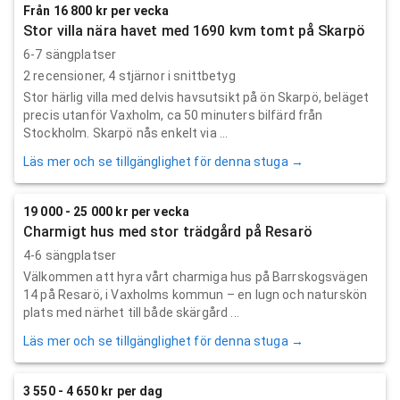
Från 16 800 kr per vecka
Stor villa nära havet med 1690 kvm tomt på Skarpö
6-7 sängplatser
2
recensioner,
4
stjärnor i snittbetyg
Stor härlig villa med delvis havsutsikt på ön Skarpö, beläget
precis utanför Vaxholm, ca 50 minuters bilfärd från
Stockholm. Skarpö nås enkelt via ...
Läs mer och se tillgänglighet för denna stuga →
19 000 - 25 000 kr per vecka
Charmigt hus med stor trädgård på Resarö
4-6 sängplatser
Välkommen att hyra vårt charmiga hus på Barrskogsvägen
14 på Resarö, i Vaxholms kommun – en lugn och naturskön
plats med närhet till både skärgård ...
Läs mer och se tillgänglighet för denna stuga →
3 550 - 4 650 kr per dag