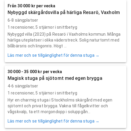
Från 30 000 kr per vecka
Nybyggd skärgårdsvilla på härliga Resarö, Vaxholm
6-8 sängplatser
1
recensioner,
5
stjärnor i snittbetyg
Nybyggd villa (2023) på Resarö i Vaxholms kommun. Många
härliga uteplatser i olika väderstreck. Solig naturtomt med
blåbärsris och lingonris. Högt ...
Läs mer och se tillgänglighet för denna stuga →
30 000 - 35 000 kr per vecka
Magisk stuga på sjötomt med egen brygga
4-6 sängplatser
1
recensioner,
5
stjärnor i snittbetyg
Hyr en charmig stuga i Stockholms skärgård med egen
sjötomt och privat brygga. Vakna till fågelkvitter och
vågskvalp, ta ett morgondopp i soluppgån...
Läs mer och se tillgänglighet för denna stuga →