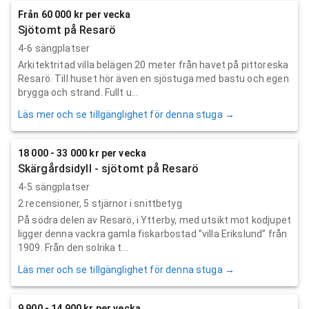
Från 60 000 kr per vecka
Sjötomt på Resarö
4-6 sängplatser
Arkitektritad villa belägen 20 meter från havet på pittoreska
Resarö. Till huset hör även en sjöstuga med bastu och egen
brygga och strand. Fullt u...
Läs mer och se tillgänglighet för denna stuga →
18 000 - 33 000 kr per vecka
Skärgårdsidyll - sjötomt på Resarö
4-5 sängplatser
2
recensioner,
5
stjärnor i snittbetyg
På södra delen av Resarö, i Ytterby, med utsikt mot kodjupet
ligger denna vackra gamla fiskarbostad ”villa Erikslund” från
1909. Från den solrika t...
Läs mer och se tillgänglighet för denna stuga →
9 900 - 14 900 kr per vecka