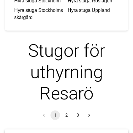
Hyra stuga
Stockholm
Hyra stuga
Roslagen
Hyra stuga
Stockholms
Hyra stuga
Uppland
skärgård
Stugor för
uthyrning
Resarö
1
2
3