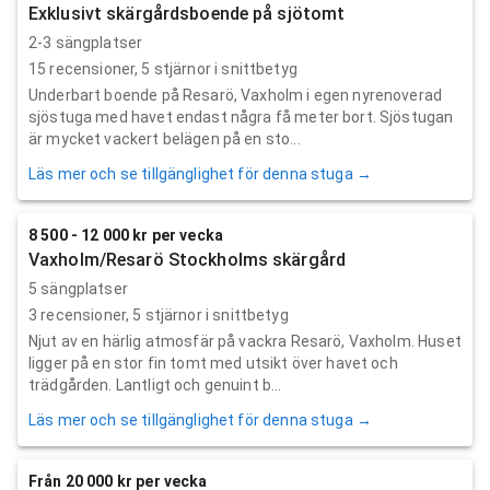
Exklusivt skärgårdsboende på sjötomt
2-3 sängplatser
15
recensioner,
5
stjärnor i snittbetyg
Underbart boende på Resarö, Vaxholm i egen nyrenoverad
sjöstuga med havet endast några få meter bort. Sjöstugan
är mycket vackert belägen på en sto...
Läs mer och se tillgänglighet för denna stuga →
8 500 - 12 000 kr per vecka
Vaxholm/Resarö Stockholms skärgård
5 sängplatser
3
recensioner,
5
stjärnor i snittbetyg
Njut av en härlig atmosfär på vackra Resarö, Vaxholm. Huset
ligger på en stor fin tomt med utsikt över havet och
trädgården. Lantligt och genuint b...
Läs mer och se tillgänglighet för denna stuga →
Från 20 000 kr per vecka