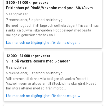
8 500 - 12 000 kr per vecka
Fritidshus på Rindö/Vaxholm med pool 60/40kvm
5 sängplatser
7
recensioner,
5
stjärnor i snittbetyg
Bo med högt och fritt läge och sol hela dagen! Trivsamt hus
i vinkel ca 60kvm i skärgården. Högt beläget med bästa
solläge vi generöst trädäck ca 1...
Läs mer och se tillgänglighet för denna stuga →
12 000 - 24 000 kr per vecka
Villa på vackra Resarö med 8 bäddar
8 sängplatser
5
recensioner,
5
stjärnor i snittbetyg
Välkommen till denna villa belägen på vackra Resarö i
Vaxholm som är utposten till Stockholms skärgård. Huset
har stora altaner med sol från morgo...
Läs mer och se tillgänglighet för denna stuga →