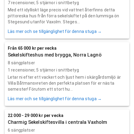
7
recensioner,
5
stjärnor i snittbetyg
Med ett idylliskt läge precis vid vattnet återfinns detta
pittoreska hus från förra sekelskiftet på den lummiga ön
Stegesund utanför Vaxolm. Steges...
Läs mer och se tillgänglighet för denna stuga →
Från 65 000 kr per vecka
Sekelskifteshus med brygga, Norra Lagnö
8 sängplatser
1
recensioner,
5
stjärnor i snittbetyg
Letar ni efter ett vackert och ljust hem i skärgårdsmiljö är
Villa Båtmansvreten den perfekta platsen för er nästa
semester! Förutom ett stort hu...
Läs mer och se tillgänglighet för denna stuga →
22 000 - 29 000 kr per vecka
Charmig Sekelskiftesvilla i centrala Vaxholm
6 sängplatser