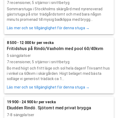
7
recensioner,
5
stjärnor i snittbetyg
Sommarstuga i Stockholms skärgård med nyrenoverad
gäststuga på stor trädgårdstomt och med bara någon
minuts promenad till mysig badklippa med brygg...
Läs mer och se tillgänglighet för denna stuga →
8 500 - 12 000 kr per vecka
Fritidshus på Rindö/Vaxholm med pool 60/40kvm
5 sängplatser
7
recensioner,
5
stjärnor i snittbetyg
Bo med högt och fritt läge och sol hela dagen! Trivsamt hus
i vinkel ca 60kvm i skärgården. Högt beläget med bästa
solläge vi generöst trädäck ca 1...
Läs mer och se tillgänglighet för denna stuga →
19 900 - 24 900 kr per vecka
Ekudden Rindö. Sjötomt med privat brygga
7-8 sängplatser