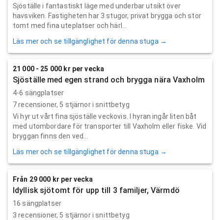
Sjöställe i fantastiskt läge med underbar utsikt över
havsviken. Fastigheten har 3 stugor, privat brygga och stor
tomt med fina uteplatser och härl...
Läs mer och se tillgänglighet för denna stuga →
21 000 - 25 000 kr per vecka
Sjöställe med egen strand och brygga nära Vaxholm
4-6 sängplatser
7
recensioner,
5
stjärnor i snittbetyg
Vi hyr ut vårt fina sjöställe veckovis. I hyran ingår liten båt
med utombordare för transporter till Vaxholm eller fiske. Vid
bryggan finns den ved...
Läs mer och se tillgänglighet för denna stuga →
Från 29 000 kr per vecka
Idyllisk sjötomt för upp till 3 familjer, Värmdö
16 sängplatser
3
recensioner,
5
stjärnor i snittbetyg