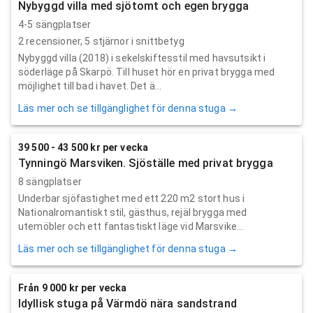
Nybyggd villa med sjötomt och egen brygga
4-5 sängplatser
2
recensioner,
5
stjärnor i snittbetyg
Nybyggd villa (2018) i sekelskiftesstil med havsutsikt i
söderläge på Skarpö. Till huset hör en privat brygga med
möjlighet till bad i havet. Det ä...
Läs mer och se tillgänglighet för denna stuga →
39 500 - 43 500 kr per vecka
Tynningö Marsviken. Sjöställe med privat brygga
8 sängplatser
Underbar sjöfastighet med ett 220 m2 stort hus i
Nationalromantiskt stil, gästhus, rejäl brygga med
utemöbler och ett fantastiskt läge vid Marsvike...
Läs mer och se tillgänglighet för denna stuga →
Från 9 000 kr per vecka
Idyllisk stuga på Värmdö nära sandstrand