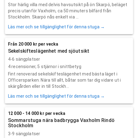
Stor härlig villa med delvis havsutsikt på ön Skarpö, beläget
precis utanför Vaxholm, ca 50 minuters bilfärd från
Stockholm. Skarpö nås enkelt via ...
Läs mer och se tillgänglighet för denna stuga →
Från 20 000 kr per vecka
Sekelskifteslägenhet med sjöutsikt
4-6 sängplatser
4
recensioner,
5
stjärnor i snittbetyg
Fint renoverad sekelskifteslägenhet med bästa läget i
Officersparken. Nära till allt, båtar som tar dig vidare ut i
skärgården eller in till Stockh...
Läs mer och se tillgänglighet för denna stuga →
12 000 - 14 000 kr per vecka
Sommarstuga nära badbrygga Vaxholm Rindö
Stockholm
3-9 sängplatser