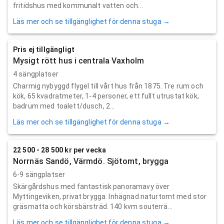
fritidshus med kommunalt vatten och...
Läs mer och se tillgänglighet för denna stuga →
Pris ej tillgängligt
Mysigt rött hus i centrala Vaxholm
4 sängplatser
Charmig nybyggd flygel till vårt hus från 1875. Tre rum och
kök, 65 kvadratmeter, 1-4 personer, ett fullt utrustat kök,
badrum med toalett/dusch, 2...
Läs mer och se tillgänglighet för denna stuga →
22 500 - 28 500 kr per vecka
Norrnäs Sandö, Värmdö. Sjötomt, brygga
6-9 sängplatser
Skärgårdshus med fantastisk panoramavy över
Myttingeviken, privat brygga. Inhägnad naturtomt med stor
gräsmatta och körsbärsträd. 140 kvm souterrä...
Läs mer och se tillgänglighet för denna stuga →