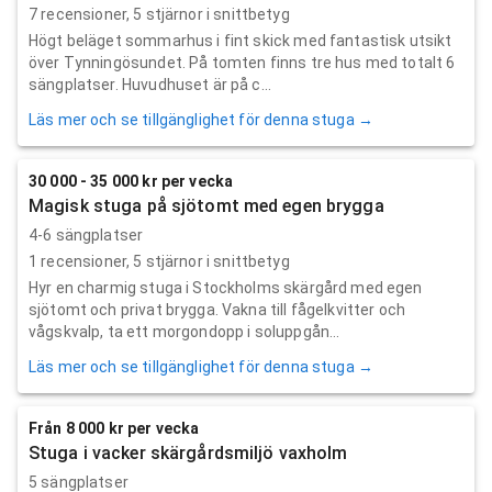
7
recensioner,
5
stjärnor i snittbetyg
Högt beläget sommarhus i fint skick med fantastisk utsikt
över Tynningösundet. På tomten finns tre hus med totalt 6
sängplatser. Huvudhuset är på c...
Läs mer och se tillgänglighet för denna stuga →
30 000 - 35 000 kr per vecka
Magisk stuga på sjötomt med egen brygga
4-6 sängplatser
1
recensioner,
5
stjärnor i snittbetyg
Hyr en charmig stuga i Stockholms skärgård med egen
sjötomt och privat brygga. Vakna till fågelkvitter och
vågskvalp, ta ett morgondopp i soluppgån...
Läs mer och se tillgänglighet för denna stuga →
Från 8 000 kr per vecka
Stuga i vacker skärgårdsmiljö vaxholm
5 sängplatser