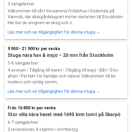
3 sängplatser
Välkommen till vårt trivsamma fritidshus i Södernäs på
Värmdö, där skärgårdslugnet möter närheten till Stockholm.
Här bor du omgiven av skog och n...
Läs mer och se tillgänglighet för denna stuga →
9 900 - 21 900 kr per vecka
Stuga nära hav & insjö – 20 min från Stockholm
5-6 sängplatser
4 sovrum • Tillgång till havet • Tillgång till insjö • Båt • Stor
altan • Perfekt för familjer och vänner Välkommen till en
modern och rymlig somm...
Läs mer och se tillgänglighet för denna stuga →
Från 16 800 kr per vecka
Stor villa nära havet med 1690 kvm tomt på Skarpö
6-7 sängplatser
2
recensioner,
4
stjärnor i snittbetyg