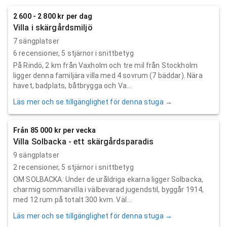
2 600 - 2 800 kr per dag
Villa i skärgårdsmiljö
7 sängplatser
6
recensioner,
5
stjärnor i snittbetyg
På Rindö, 2 km från Vaxholm och tre mil från Stockholm
ligger denna familjära villa med 4 sovrum (7 bäddar). Nära
havet, badplats, båtbrygga och Va...
Läs mer och se tillgänglighet för denna stuga →
Från 85 000 kr per vecka
Villa Solbacka - ett skärgårdsparadis
9 sängplatser
2
recensioner,
5
stjärnor i snittbetyg
OM SOLBACKA: Under de uråldriga ekarna ligger Solbacka,
charmig sommarvilla i välbevarad jugendstil, byggår 1914,
med 12 rum på totalt 300 kvm. Väl...
Läs mer och se tillgänglighet för denna stuga →