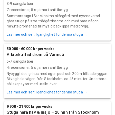
3-9 sängplatser
7
recensioner,
5
stjärnor i snittbetyg
Sommarstuga i Stockholms skärgård med nyrenoverad
gäststuga på stor trädgårdstomt och med bara någon
minuts promenad till mysig badklippa med brygg...
Läs mer och se tillgänglighet för denna stuga →
50 000 - 60 000 kr per vecka
Arkitektritad dröm på Värmdö
5-7 sängplatser
4
recensioner,
5
stjärnor i snittbetyg
Nybyggt designhus med egen pool och 200m till badbryggan.
Bilväg hela vägen från Stockholm, ca 45 minuter. Underbara
sällskapsytor med utsikt över ...
Läs mer och se tillgänglighet för denna stuga →
9 900 - 21 900 kr per vecka
Stuga nära hav & insjö – 20 min från Stockholm