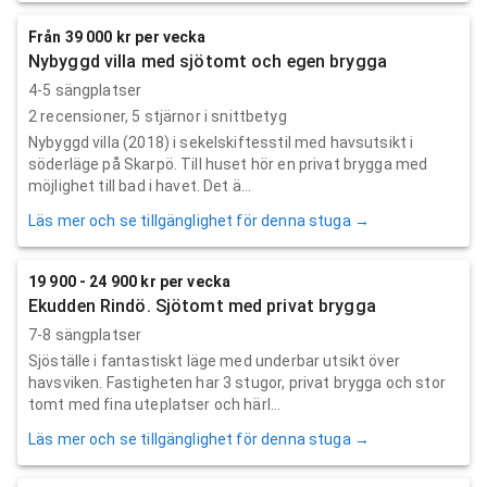
Från 39 000 kr per vecka
Nybyggd villa med sjötomt och egen brygga
4-5 sängplatser
2
recensioner,
5
stjärnor i snittbetyg
Nybyggd villa (2018) i sekelskiftesstil med havsutsikt i
söderläge på Skarpö. Till huset hör en privat brygga med
möjlighet till bad i havet. Det ä...
Läs mer och se tillgänglighet för denna stuga →
19 900 - 24 900 kr per vecka
Ekudden Rindö. Sjötomt med privat brygga
7-8 sängplatser
Sjöställe i fantastiskt läge med underbar utsikt över
havsviken. Fastigheten har 3 stugor, privat brygga och stor
tomt med fina uteplatser och härl...
Läs mer och se tillgänglighet för denna stuga →