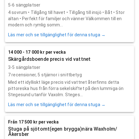
5-6 sängplatser
4 sovrum • Tillgång till havet • Tillgång till insjö • Båt • Stor
altan • Perfekt för familjer och vänner Välkommen till en
modern och rymlig somm...
Läs mer och se tillgänglighet för denna stuga →
14 000 - 17 000 kr per vecka
Skärgårdsboende precis vid vattnet
3-5 sängplatser
7
recensioner,
5
stjärnor i snittbetyg
Med ett idylliskt läge precis vid vattnet återfinns detta
pittoreska hus från förra sekelskiftet på den lummiga ön
Stegesund utanför Vaxolm. Steges...
Läs mer och se tillgänglighet för denna stuga →
Från 17 500 kr per vecka
Stuga på sjötomt(egen brygga)nära Waxholm/
Åkersber