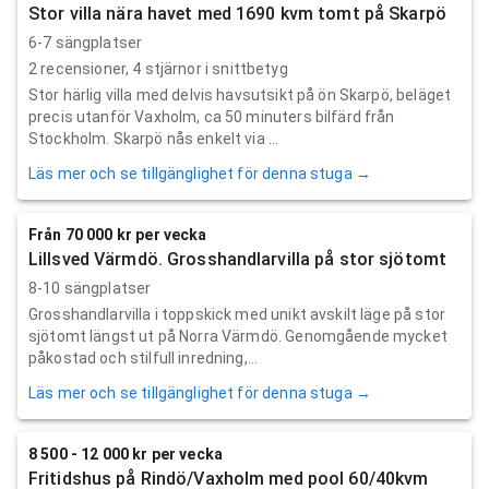
Stor villa nära havet med 1690 kvm tomt på Skarpö
6-7 sängplatser
2
recensioner,
4
stjärnor i snittbetyg
Stor härlig villa med delvis havsutsikt på ön Skarpö, beläget
precis utanför Vaxholm, ca 50 minuters bilfärd från
Stockholm. Skarpö nås enkelt via ...
Läs mer och se tillgänglighet för denna stuga →
Från 70 000 kr per vecka
Lillsved Värmdö. Grosshandlarvilla på stor sjötomt
8-10 sängplatser
Grosshandlarvilla i toppskick med unikt avskilt läge på stor
sjötomt längst ut på Norra Värmdö. Genomgående mycket
påkostad och stilfull inredning,...
Läs mer och se tillgänglighet för denna stuga →
8 500 - 12 000 kr per vecka
Fritidshus på Rindö/Vaxholm med pool 60/40kvm