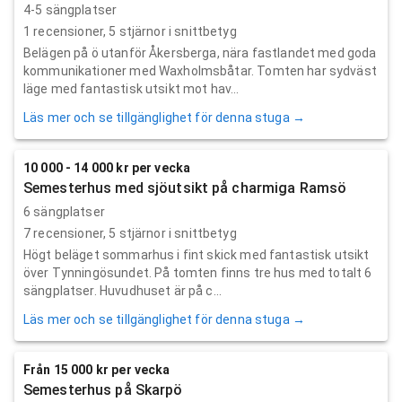
4-5 sängplatser
1
recensioner,
5
stjärnor i snittbetyg
Belägen på ö utanför Åkersberga, nära fastlandet med goda
kommunikationer med Waxholmsbåtar. Tomten har sydväst
läge med fantastisk utsikt mot hav...
Läs mer och se tillgänglighet för denna stuga →
10 000 - 14 000 kr per vecka
Semesterhus med sjöutsikt på charmiga Ramsö
6 sängplatser
7
recensioner,
5
stjärnor i snittbetyg
Högt beläget sommarhus i fint skick med fantastisk utsikt
över Tynningösundet. På tomten finns tre hus med totalt 6
sängplatser. Huvudhuset är på c...
Läs mer och se tillgänglighet för denna stuga →
Från 15 000 kr per vecka
Semesterhus på Skarpö