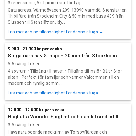
3
recensioner,
5
stjärnor i snittbetyg
Gatuadress: Värmdövägen 209, 13990 Värmdö, Stenslätten
1h bilfärd från Stockholm City & 50 min med buss 439 från
Slussen till Stenslätten. Idy...
Läs mer och se tillgänglighet för denna stuga →
9 900 - 21 900 kr per vecka
Stuga nära hav & insjö – 20 min från Stockholm
5-6 sängplatser
4 sovrum • Tillgång till havet • Tillgång till insjö • Båt • Stor
altan • Perfekt för familjer och vänner Välkommen till en
modern och rymlig somm...
Läs mer och se tillgänglighet för denna stuga →
12 000 - 12 500 kr per vecka
Haghulta Värmdö. Sjöglimt och sandstrand intill
3-5 sängplatser
Havsnära boende med glimt av Torsbyfjärden och