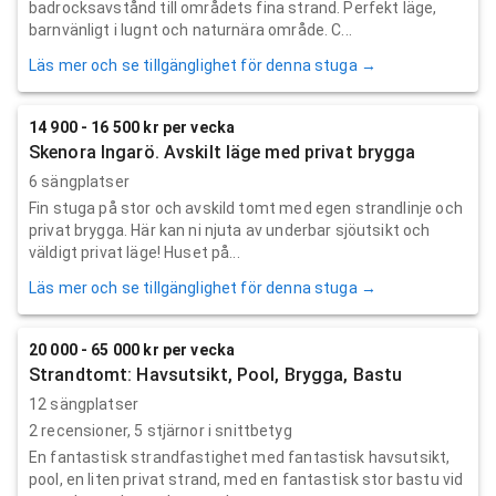
badrocksavstånd till områdets fina strand. Perfekt läge,
barnvänligt i lugnt och naturnära område. C...
Läs mer och se tillgänglighet för denna stuga →
14 900 - 16 500 kr per vecka
Skenora Ingarö. Avskilt läge med privat brygga
6 sängplatser
Fin stuga på stor och avskild tomt med egen strandlinje och
privat brygga. Här kan ni njuta av underbar sjöutsikt och
väldigt privat läge! Huset på...
Läs mer och se tillgänglighet för denna stuga →
20 000 - 65 000 kr per vecka
Strandtomt: Havsutsikt, Pool, Brygga, Bastu
12 sängplatser
2
recensioner,
5
stjärnor i snittbetyg
En fantastisk strandfastighet med fantastisk havsutsikt,
pool, en liten privat strand, med en fantastisk stor bastu vid