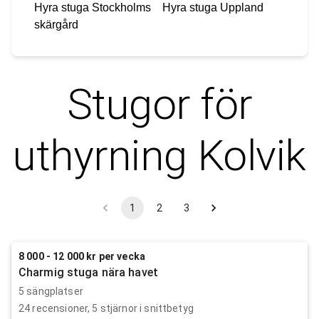
Hyra stuga
Stockholms
Hyra stuga
Uppland
skärgård
Stugor för
uthyrning
Kolvik
1
2
3
8 000 - 12 000 kr per vecka
Charmig stuga nära havet
5 sängplatser
24
recensioner,
5
stjärnor i snittbetyg