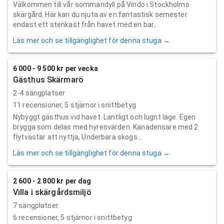
Välkommen till vår sommaridyll på Vindö i Stockholms
skärgård. Här kan du njuta av en fantastisk semester
endast ett stenkast från havet med en bar...
Läs mer och se tillgänglighet för denna stuga →
6 000 - 9 500 kr per vecka
Gästhus Skärmarö
2-4 sängplatser
11
recensioner,
5
stjärnor i snittbetyg
Nybyggt gästhus vid havet. Lantligt och lugnt läge. Egen
brygga som delas med hyresvärden. Kanadensare med 2
flytvästar att nyttja, Underbara skogs...
Läs mer och se tillgänglighet för denna stuga →
2 600 - 2 800 kr per dag
Villa i skärgårdsmiljö
7 sängplatser
6
recensioner,
5
stjärnor i snittbetyg