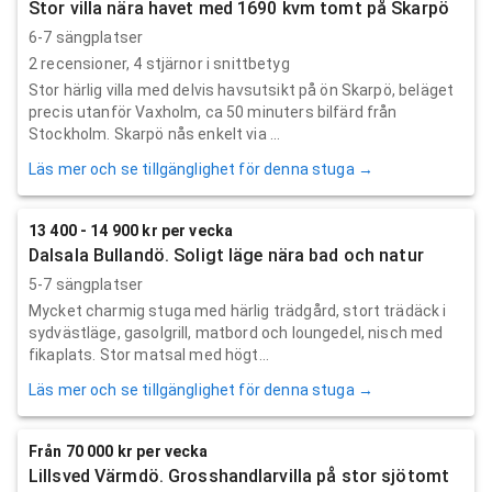
Stor villa nära havet med 1690 kvm tomt på Skarpö
6-7 sängplatser
2
recensioner,
4
stjärnor i snittbetyg
Stor härlig villa med delvis havsutsikt på ön Skarpö, beläget
precis utanför Vaxholm, ca 50 minuters bilfärd från
Stockholm. Skarpö nås enkelt via ...
Läs mer och se tillgänglighet för denna stuga →
13 400 - 14 900 kr per vecka
Dalsala Bullandö. Soligt läge nära bad och natur
5-7 sängplatser
Mycket charmig stuga med härlig trädgård, stort trädäck i
sydvästläge, gasolgrill, matbord och loungedel, nisch med
fikaplats. Stor matsal med högt...
Läs mer och se tillgänglighet för denna stuga →
Från 70 000 kr per vecka
Lillsved Värmdö. Grosshandlarvilla på stor sjötomt