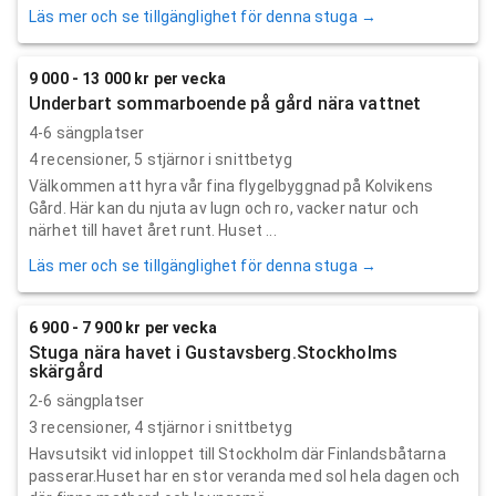
Läs mer och se tillgänglighet för denna stuga →
9 000 - 13 000 kr per vecka
Underbart sommarboende på gård nära vattnet
4-6 sängplatser
4
recensioner,
5
stjärnor i snittbetyg
Välkommen att hyra vår fina flygelbyggnad på Kolvikens
Gård. Här kan du njuta av lugn och ro, vacker natur och
närhet till havet året runt. Huset ...
Läs mer och se tillgänglighet för denna stuga →
6 900 - 7 900 kr per vecka
Stuga nära havet i Gustavsberg.Stockholms
skärgård
2-6 sängplatser
3
recensioner,
4
stjärnor i snittbetyg
Havsutsikt vid inloppet till Stockholm där Finlandsbåtarna
passerar.Huset har en stor veranda med sol hela dagen och