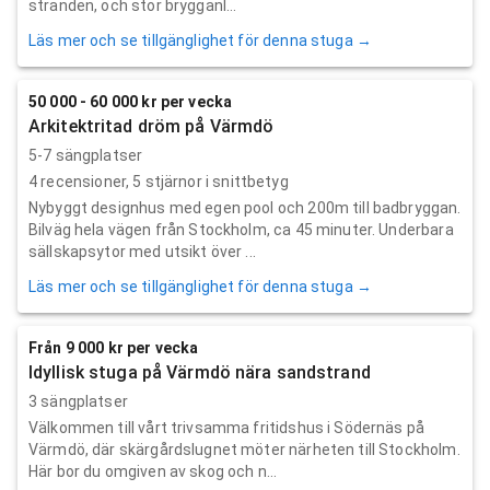
stranden, och stor brygganl...
Läs mer och se tillgänglighet för denna stuga →
50 000 - 60 000 kr per vecka
Arkitektritad dröm på Värmdö
5-7 sängplatser
4
recensioner,
5
stjärnor i snittbetyg
Nybyggt designhus med egen pool och 200m till badbryggan.
Bilväg hela vägen från Stockholm, ca 45 minuter. Underbara
sällskapsytor med utsikt över ...
Läs mer och se tillgänglighet för denna stuga →
Från 9 000 kr per vecka
Idyllisk stuga på Värmdö nära sandstrand
3 sängplatser
Välkommen till vårt trivsamma fritidshus i Södernäs på
Värmdö, där skärgårdslugnet möter närheten till Stockholm.
Här bor du omgiven av skog och n...