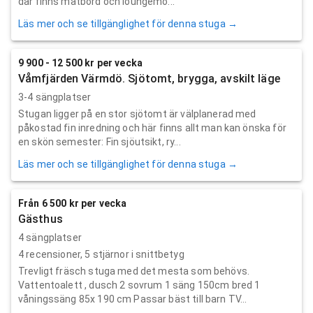
där finns matbord och loungemö...
Läs mer och se tillgänglighet för denna stuga →
9 900 - 12 500 kr per vecka
Våmfjärden Värmdö. Sjötomt, brygga, avskilt läge
3-4 sängplatser
Stugan ligger på en stor sjötomt är välplanerad med
påkostad fin inredning och här finns allt man kan önska för
en skön semester: Fin sjöutsikt, ry...
Läs mer och se tillgänglighet för denna stuga →
Från 6 500 kr per vecka
Gästhus
4 sängplatser
4
recensioner,
5
stjärnor i snittbetyg
Trevligt fräsch stuga med det mesta som behövs.
Vattentoalett , dusch 2 sovrum 1 säng 150cm bred 1
våningssäng 85x 190 cm Passar bäst till barn TV...