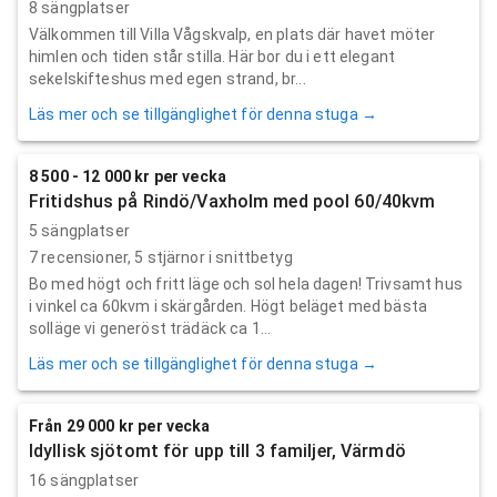
8 sängplatser
Välkommen till Villa Vågskvalp, en plats där havet möter
himlen och tiden står stilla. Här bor du i ett elegant
sekelskifteshus med egen strand, br...
Läs mer och se tillgänglighet för denna stuga →
8 500 - 12 000 kr per vecka
Fritidshus på Rindö/Vaxholm med pool 60/40kvm
5 sängplatser
7
recensioner,
5
stjärnor i snittbetyg
Bo med högt och fritt läge och sol hela dagen! Trivsamt hus
i vinkel ca 60kvm i skärgården. Högt beläget med bästa
solläge vi generöst trädäck ca 1...
Läs mer och se tillgänglighet för denna stuga →
Från 29 000 kr per vecka
Idyllisk sjötomt för upp till 3 familjer, Värmdö
16 sängplatser