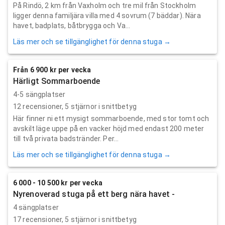
På Rindö, 2 km från Vaxholm och tre mil från Stockholm
ligger denna familjära villa med 4 sovrum (7 bäddar). Nära
havet, badplats, båtbrygga och Va...
Läs mer och se tillgänglighet för denna stuga →
Från 6 900 kr per vecka
Härligt Sommarboende
4-5 sängplatser
12
recensioner,
5
stjärnor i snittbetyg
Här finner ni ett mysigt sommarboende, med stor tomt och
avskilt läge uppe på en vacker höjd med endast 200 meter
till två privata badstränder. Per...
Läs mer och se tillgänglighet för denna stuga →
6 000 - 10 500 kr per vecka
Nyrenoverad stuga på ett berg nära havet -
4 sängplatser
17
recensioner,
5
stjärnor i snittbetyg