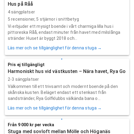
Hus på Råå
4 sängplatser
5
recensioner,
5
stjärnor i snittbetyg
Vi erbjuder ett mysigt boende i vårt charmiga lilla hus i
pittoreska Råå, endast minuter från havet med milslånga
stränder. Huset är byggt 2018 och...
Läs mer och se tillgänglighet för denna stuga →
Pris ej tillgängligt
Harmoniskt hus vid västkusten – Nära havet, Rya Go
2-3 sängplatser
Välkommen till ett trivsamt och modernt boende på den
skånska kusten. Beläget endast ett stenkast från
sandstränder, Rya Golfklubbs välkända bana o...
Läs mer och se tillgänglighet för denna stuga →
Från 9 000 kr per vecka
Stuga med sovloft mellan Mölle och Höganäs