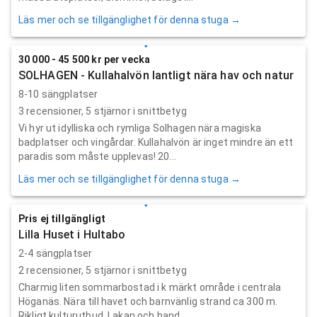
Läs mer och se tillgänglighet för denna stuga →
30 000 - 45 500 kr per vecka
SOLHAGEN - Kullahalvön lantligt nära hav och natur
8-10 sängplatser
3
recensioner,
5
stjärnor i snittbetyg
Vi hyr ut idylliska och rymliga Solhagen nära magiska
badplatser och vingårdar. Kullahalvön är inget mindre än ett
paradis som måste upplevas! 20...
Läs mer och se tillgänglighet för denna stuga →
Pris ej tillgängligt
Lilla Huset i Hultabo
2-4 sängplatser
2
recensioner,
5
stjärnor i snittbetyg
Charmig liten sommarbostad i k märkt område i centrala
Höganäs. Nära till havet och barnvänlig strand ca 300 m.
Rikligt kulturutbud. Lakan och hand...