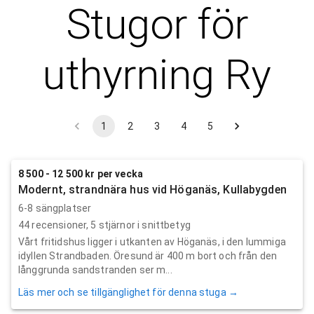
Stugor för
uthyrning
Ry
1
2
3
4
5
8 500 - 12 500 kr per vecka
Modernt, strandnära hus vid Höganäs, Kullabygden
6-8 sängplatser
44
recensioner,
5
stjärnor i snittbetyg
Vårt fritidshus ligger i utkanten av Höganäs, i den lummiga
idyllen Strandbaden. Öresund är 400 m bort och från den
långgrunda sandstranden ser m...
Läs mer och se tillgänglighet för denna stuga →