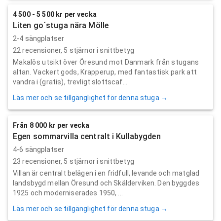
4 500 - 5 500 kr per vecka
Liten go´stuga nära Mölle
2-4 sängplatser
22
recensioner,
5
stjärnor i snittbetyg
Makalös utsikt över Öresund mot Danmark från stugans
altan. Vackert gods, Krapperup, med fantastisk park att
vandra i (gratis), trevligt slottscaf...
Läs mer och se tillgänglighet för denna stuga →
Från 8 000 kr per vecka
Egen sommarvilla centralt i Kullabygden
4-6 sängplatser
23
recensioner,
5
stjärnor i snittbetyg
Villan är centralt belägen i en fridfull, levande och matglad
landsbygd mellan Öresund och Skälderviken. Den byggdes
1925 och moderniserades 1950, ...
Läs mer och se tillgänglighet för denna stuga →