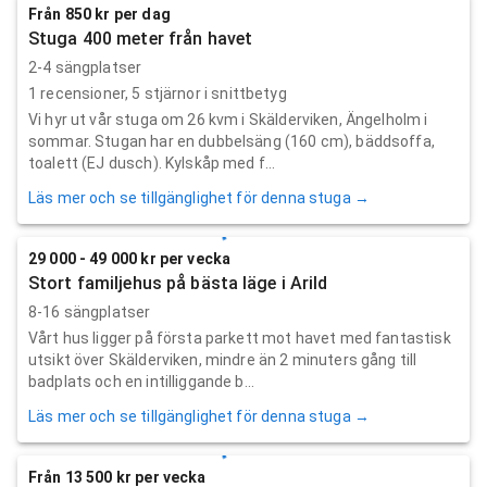
Från 850 kr per dag
Stuga 400 meter från havet
2-4 sängplatser
1
recensioner,
5
stjärnor i snittbetyg
Vi hyr ut vår stuga om 26 kvm i Skälderviken, Ängelholm i
sommar. Stugan har en dubbelsäng (160 cm), bäddsoffa,
toalett (EJ dusch). Kylskåp med f...
Läs mer och se tillgänglighet för denna stuga →
29 000 - 49 000 kr per vecka
Stort familjehus på bästa läge i Arild
8-16 sängplatser
Vårt hus ligger på första parkett mot havet med fantastisk
utsikt över Skälderviken, mindre än 2 minuters gång till
badplats och en intilliggande b...
Läs mer och se tillgänglighet för denna stuga →
Från 13 500 kr per vecka