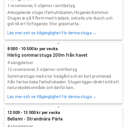
1
recensioner,
5
stjärnor i snittbetyg
Avkopplande stuga i Farhultsbaden, Höganäs Kommun.
Stugan är på 97kvm med trädäck, solcells ute dusch och
grill till ert förfogande. Stor gräsmatta...
Läs mer och se tillgänglighet för denna stuga →
8 000 - 10 500 kr per vecka
Härlig sommarstuga 200m från havet
4 sängplatser
12
recensioner,
5
stjärnor i snittbetyg
Sommarstuga med stor trädgård och en kort promenad
från fantastiska Farhultsbaden. Stugan ligger direkt intill ett
naturskyddsområde och därför kan...
Läs mer och se tillgänglighet för denna stuga →
12 000 - 13 000 kr per vecka
Bellami - Strandnära Pärla
4 sängplatser