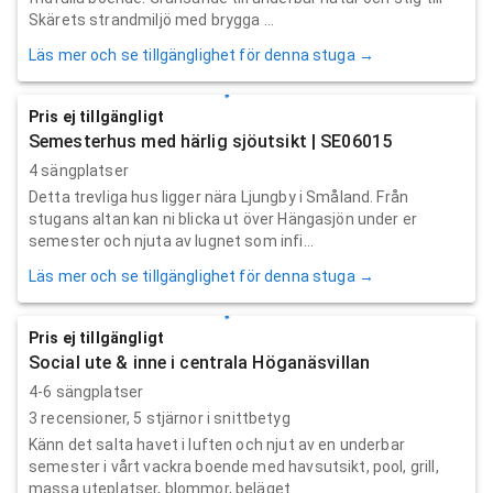
Skärets strandmiljö med brygga ...
Läs mer och se tillgänglighet för denna stuga →
Pris ej tillgängligt
Semesterhus med härlig sjöutsikt | SE06015
4 sängplatser
Detta trevliga hus ligger nära Ljungby i Småland. Från
stugans altan kan ni blicka ut över Hängasjön under er
semester och njuta av lugnet som infi...
Läs mer och se tillgänglighet för denna stuga →
Pris ej tillgängligt
Social ute & inne i centrala Höganäsvillan
4-6 sängplatser
3
recensioner,
5
stjärnor i snittbetyg
Känn det salta havet i luften och njut av en underbar
semester i vårt vackra boende med havsutsikt, pool, grill,
massa uteplatser, blommor, beläget...