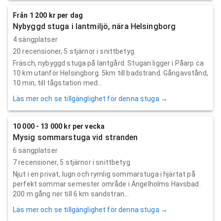
Från 1 200 kr per dag
Nybyggd stuga i lantmiljö, nära Helsingborg
4 sängplatser
20
recensioner,
5
stjärnor i snittbetyg
Fräsch, nybyggd stuga på lantgård. Stugan ligger i Påarp ca
10 km utanför Helsingborg. 5km till badstrand. Gångavstånd,
10 min, till tågstation med...
Läs mer och se tillgänglighet för denna stuga →
10 000 - 13 000 kr per vecka
Mysig sommarstuga vid stranden
6 sängplatser
7
recensioner,
5
stjärnor i snittbetyg
Njut i en privat, lugn och rymlig sommarstuga i hjärtat på
perfekt sommar semester område i Ängelholms Havsbad.
200 m gång ner till 6 km sandstran...
Läs mer och se tillgänglighet för denna stuga →