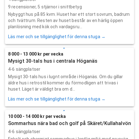
9
recensioner,
5
stjärnor i snittbetyg
Nybyggt hus på 85 kvm. Huset har ett stort sovrum, badrum
och tvättrum. Resten av huset består av en härlig öppen
planlösning med kök och vardagsru...
Läs mer och se tillgänglighet för denna stuga →
8 000 - 13 000 kr per vecka
Mysigt 30-tals hus i centrala Höganäs
4-6 sängplatser
Mysigt 30-tals hus i lugnt område i Höganäs. Om du gillar
äldre hus i retrostil kommer du förmodligen att trivas i
huset. Läget är väldigt bra om d...
Läs mer och se tillgänglighet för denna stuga →
10 000 - 14 000 kr per vecka
Sommarhus nära bad och golf på Skäret/Kullahalvön
4-6 sängplatser
Enkelt och charmigt sommarhus i lantlig miljö med grusväg