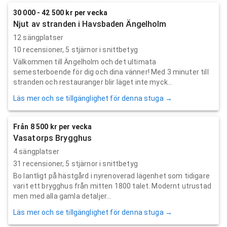
30 000 - 42 500 kr per vecka
Njut av stranden i Havsbaden Ängelholm
12 sängplatser
10
recensioner,
5
stjärnor i snittbetyg
Välkommen till Ängelholm och det ultimata
semesterboende för dig och dina vänner! Med 3 minuter till
stranden och restauranger blir läget inte myck...
Läs mer och se tillgänglighet för denna stuga →
Från 8 500 kr per vecka
Vasatorps Brygghus
4 sängplatser
31
recensioner,
5
stjärnor i snittbetyg
Bo lantligt på hästgård i nyrenoverad lägenhet som tidigare
varit ett brygghus från mitten 1800 talet. Modernt utrustad
men med alla gamla detaljer...
Läs mer och se tillgänglighet för denna stuga →