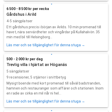
6 500 - 8 500 kr per vecka
Gårdshus i Arild
4-5 sängplatser
Ett gårdshus precis i början av Arilds. 10 min promenad till
havet, nära servärdheter och vingårdar på Kullahalvön. 35
min med bil till Helsingborg...
Läs mer och se tillgänglighet för denna stuga →
500 - 2 000 kr per dag
Trevlig villa i hjärtat av Höganäs
5 sängplatser
9
recensioner,
5
stjärnor i snittbetyg
Mysigt boende med kort promenad till såväl badstranden,
hamnen och restauranger som affärer och stationen. Inom
en radie av cirka en mil når ni hel...
Läs mer och se tillgänglighet för denna stuga →