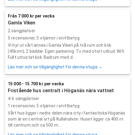
Från 7 000 kr per vecka
Gamla Viken
2 sängplatser
5
recensioner,
5
stjärnor i snittbetyg
Vi hyr ut vårt annex i Gamla Viken på två rum och kök
(45kvm), 2 bäddar. Egen parkering. Tv med stort utbud. Wifi.
Fullt utrustat kök. Badrum med d...
Läs mer och se tillgänglighet för denna stuga →
15 000 - 15 700 kr per vecka
Fristående hus centralt i Höganäs nära vattnet
4-6 sängplatser
1
recensioner,
5
stjärnor i snittbetyg
Vårt hus ligger i nedre delen nära city i fantastiska Höganäs
som är en central ort på Kullahalvön. Huset ligger ca 400 m
till centrum och ca 500 m...
Läs mer och se tillgänglighet för denna stuga →