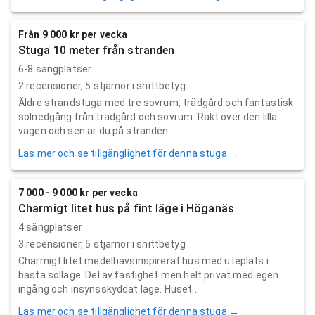
Från 9 000 kr per vecka
Stuga 10 meter från stranden
6-8 sängplatser
2
recensioner,
5
stjärnor i snittbetyg
Äldre strandstuga med tre sovrum, trädgård och fantastisk
solnedgång från trädgård och sovrum. Rakt över den lilla
vägen och sen är du på stranden ...
Läs mer och se tillgänglighet för denna stuga →
7 000 - 9 000 kr per vecka
Charmigt litet hus på fint läge i Höganäs
4 sängplatser
3
recensioner,
5
stjärnor i snittbetyg
Charmigt litet medelhavsinspirerat hus med uteplats i
bästa solläge. Del av fastighet men helt privat med egen
ingång och insynsskyddat läge. Huset...
Läs mer och se tillgänglighet för denna stuga →