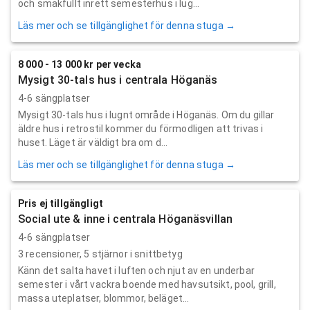
och smakfullt inrett semesterhus i lug...
Läs mer och se tillgänglighet för denna stuga →
8 000 - 13 000 kr per vecka
Mysigt 30-tals hus i centrala Höganäs
4-6 sängplatser
Mysigt 30-tals hus i lugnt område i Höganäs. Om du gillar
äldre hus i retrostil kommer du förmodligen att trivas i
huset. Läget är väldigt bra om d...
Läs mer och se tillgänglighet för denna stuga →
Pris ej tillgängligt
Social ute & inne i centrala Höganäsvillan
4-6 sängplatser
3
recensioner,
5
stjärnor i snittbetyg
Känn det salta havet i luften och njut av en underbar
semester i vårt vackra boende med havsutsikt, pool, grill,
massa uteplatser, blommor, beläget...