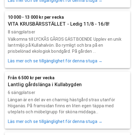
Läs mer och se tillgänglighet för denna stuga →
10 000 - 13 000 kr per vecka
VITA KRUSBÄRSSTÄLLET - Ledig 11/8 - 16/8!
8 sängplatser
Välkomna till LYCKÅS GÅRDS GÄSTBOENDE Upplev en unik
lantmiljö på Kullahalvön. Bo rymligt och bra på en
prisbelönad ekologisk bondgård. På gården ...
Läs mer och se tillgänglighet för denna stuga →
Från 6 500 kr per vecka
Lantlig gårdslänga i Kullabygden
6 sängplatser
Längan är en del av en charmig hästgård strax utanför
Höganäs. På framsidan finns en liten egen täppa med
uteplats och möbelgrupp för sköna middaga...
Läs mer och se tillgänglighet för denna stuga →