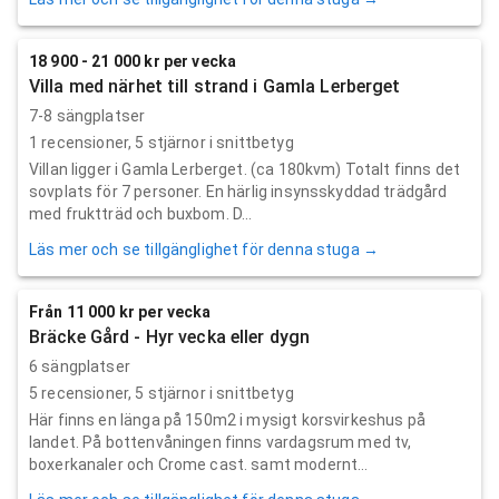
18 900 - 21 000 kr per vecka
Villa med närhet till strand i Gamla Lerberget
7-8 sängplatser
1
recensioner,
5
stjärnor i snittbetyg
Villan ligger i Gamla Lerberget. (ca 180kvm) Totalt finns det
sovplats för 7 personer. En härlig insynsskyddad trädgård
med fruktträd och buxbom. D...
Läs mer och se tillgänglighet för denna stuga →
Från 11 000 kr per vecka
Bräcke Gård - Hyr vecka eller dygn
6 sängplatser
5
recensioner,
5
stjärnor i snittbetyg
Här finns en länga på 150m2 i mysigt korsvirkeshus på
landet. På bottenvåningen finns vardagsrum med tv,
boxerkanaler och Crome cast. samt modernt...