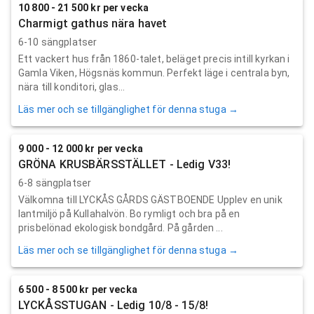
10 800 - 21 500 kr per vecka
Charmigt gathus nära havet
6-10 sängplatser
Ett vackert hus från 1860-talet, beläget precis intill kyrkan i
Gamla Viken, Högsnäs kommun. Perfekt läge i centrala byn,
nära till konditori, glas...
Läs mer och se tillgänglighet för denna stuga →
9 000 - 12 000 kr per vecka
GRÖNA KRUSBÄRSSTÄLLET - Ledig V33!
6-8 sängplatser
Välkomna till LYCKÅS GÅRDS GÄSTBOENDE Upplev en unik
lantmiljö på Kullahalvön. Bo rymligt och bra på en
prisbelönad ekologisk bondgård. På gården ...
Läs mer och se tillgänglighet för denna stuga →
6 500 - 8 500 kr per vecka
LYCKÅSSTUGAN - Ledig 10/8 - 15/8!