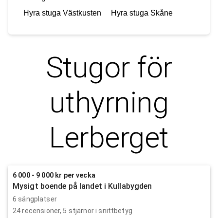
Hyra stuga
Västkusten
Hyra stuga
Skåne
Stugor för
uthyrning
Lerberget
6 000 - 9 000 kr per vecka
Mysigt boende på landet i Kullabygden
6 sängplatser
24
recensioner,
5
stjärnor i snittbetyg