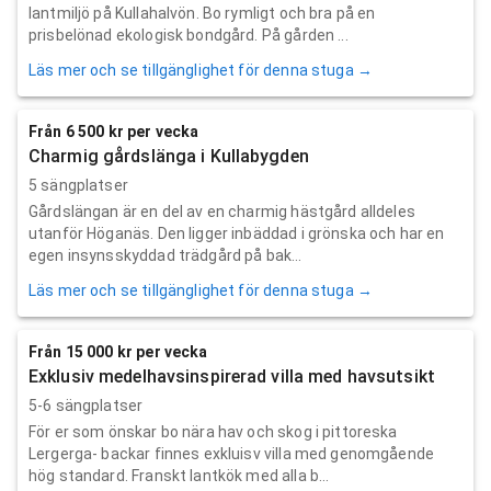
lantmiljö på Kullahalvön. Bo rymligt och bra på en
prisbelönad ekologisk bondgård. På gården ...
Läs mer och se tillgänglighet för denna stuga →
Från 6 500 kr per vecka
Charmig gårdslänga i Kullabygden
5 sängplatser
Gårdslängan är en del av en charmig hästgård alldeles
utanför Höganäs. Den ligger inbäddad i grönska och har en
egen insynsskyddad trädgård på bak...
Läs mer och se tillgänglighet för denna stuga →
Från 15 000 kr per vecka
Exklusiv medelhavsinspirerad villa med havsutsikt
5-6 sängplatser
För er som önskar bo nära hav och skog i pittoreska
Lergerga- backar finnes exkluisv villa med genomgående
hög standard. Franskt lantkök med alla b...