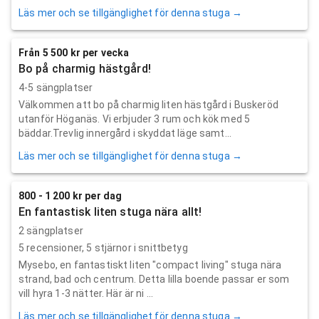
Läs mer och se tillgänglighet för denna stuga →
Från 5 500 kr per vecka
Bo på charmig hästgård!
4-5 sängplatser
Välkommen att bo på charmig liten hästgård i Buskeröd
utanför Höganäs. Vi erbjuder 3 rum och kök med 5
bäddar.Trevlig innergård i skyddat läge samt...
Läs mer och se tillgänglighet för denna stuga →
800 - 1 200 kr per dag
En fantastisk liten stuga nära allt!
2 sängplatser
5
recensioner,
5
stjärnor i snittbetyg
Mysebo, en fantastiskt liten "compact living" stuga nära
strand, bad och centrum. Detta lilla boende passar er som
vill hyra 1-3 nätter. Här är ni ...
Läs mer och se tillgänglighet för denna stuga →