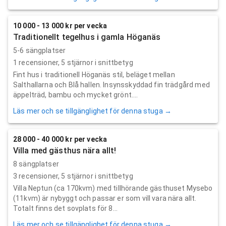
10 000 - 13 000 kr per vecka
Traditionellt tegelhus i gamla Höganäs
5-6 sängplatser
1
recensioner,
5
stjärnor i snittbetyg
Fint hus i traditionell Höganäs stil, beläget mellan
Salthallarna och Blå hallen. Insynsskyddad fin trädgård med
äppelträd, bambu och mycket grönt....
Läs mer och se tillgänglighet för denna stuga →
28 000 - 40 000 kr per vecka
Villa med gästhus nära allt!
8 sängplatser
3
recensioner,
5
stjärnor i snittbetyg
Villa Neptun (ca 170kvm) med tillhörande gästhuset Mysebo
(11kvm) är nybyggt och passar er som vill vara nära allt.
Totalt finns det sovplats för 8...
Läs mer och se tillgänglighet för denna stuga →