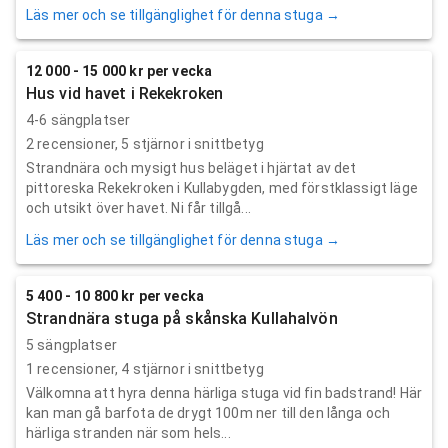
Läs mer och se tillgänglighet för denna stuga →
12 000 - 15 000 kr per vecka
Hus vid havet i Rekekroken
4-6 sängplatser
2
recensioner,
5
stjärnor i snittbetyg
Strandnära och mysigt hus beläget i hjärtat av det
pittoreska Rekekroken i Kullabygden, med förstklassigt läge
och utsikt över havet. Ni får tillgå...
Läs mer och se tillgänglighet för denna stuga →
5 400 - 10 800 kr per vecka
Strandnära stuga på skånska Kullahalvön
5 sängplatser
1
recensioner,
4
stjärnor i snittbetyg
Välkomna att hyra denna härliga stuga vid fin badstrand! Här
kan man gå barfota de drygt 100m ner till den långa och
härliga stranden när som hels...