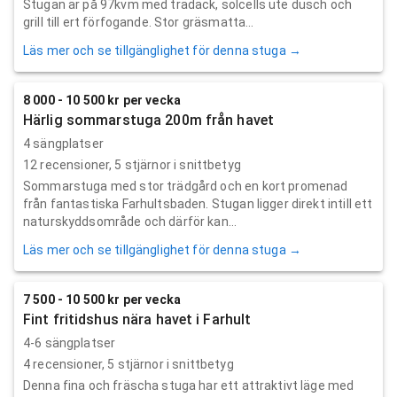
Stugan är på 97kvm med trädäck, solcells ute dusch och
grill till ert förfogande. Stor gräsmatta...
Läs mer och se tillgänglighet för denna stuga →
8 000 - 10 500 kr per vecka
Härlig sommarstuga 200m från havet
4 sängplatser
12
recensioner,
5
stjärnor i snittbetyg
Sommarstuga med stor trädgård och en kort promenad
från fantastiska Farhultsbaden. Stugan ligger direkt intill ett
naturskyddsområde och därför kan...
Läs mer och se tillgänglighet för denna stuga →
7 500 - 10 500 kr per vecka
Fint fritidshus nära havet i Farhult
4-6 sängplatser
4
recensioner,
5
stjärnor i snittbetyg
Denna fina och fräscha stuga har ett attraktivt läge med