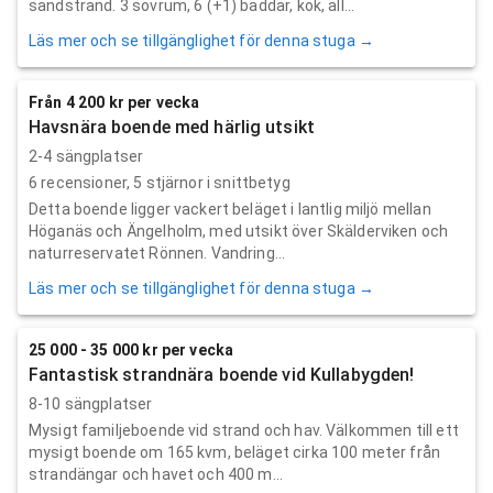
sandstrand. 3 sovrum, 6 (+1) bäddar, kök, all...
Läs mer och se tillgänglighet för denna stuga →
Från 4 200 kr per vecka
Havsnära boende med härlig utsikt
2-4 sängplatser
6
recensioner,
5
stjärnor i snittbetyg
Detta boende ligger vackert beläget i lantlig miljö mellan
Höganäs och Ängelholm, med utsikt över Skälderviken och
naturreservatet Rönnen. Vandring...
Läs mer och se tillgänglighet för denna stuga →
25 000 - 35 000 kr per vecka
Fantastisk strandnära boende vid Kullabygden!
8-10 sängplatser
Mysigt familjeboende vid strand och hav. Välkommen till ett
mysigt boende om 165 kvm, beläget cirka 100 meter från
strandängar och havet och 400 m...