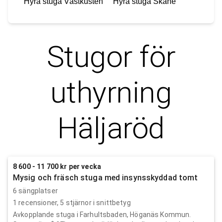
Hyra stuga
Västkusten
Hyra stuga
Skåne
Stugor för
uthyrning
Häljaröd
8 600 - 11 700 kr per vecka
Mysig och fräsch stuga med insynsskyddad tomt
6 sängplatser
1
recensioner,
5
stjärnor i snittbetyg
Avkopplande stuga i Farhultsbaden, Höganäs Kommun.