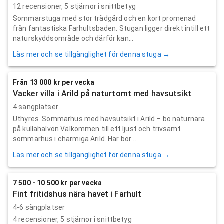
12
recensioner,
5
stjärnor i snittbetyg
Sommarstuga med stor trädgård och en kort promenad
från fantastiska Farhultsbaden. Stugan ligger direkt intill ett
naturskyddsområde och därför kan...
Läs mer och se tillgänglighet för denna stuga →
Från 13 000 kr per vecka
Vacker villa i Arild på naturtomt med havsutsikt
4 sängplatser
Uthyres. Sommarhus med havsutsikt i Arild – bo naturnära
på kullahalvön Välkommen till ett ljust och trivsamt
sommarhus i charmiga Arild. Här bor ...
Läs mer och se tillgänglighet för denna stuga →
7 500 - 10 500 kr per vecka
Fint fritidshus nära havet i Farhult
4-6 sängplatser
4
recensioner,
5
stjärnor i snittbetyg