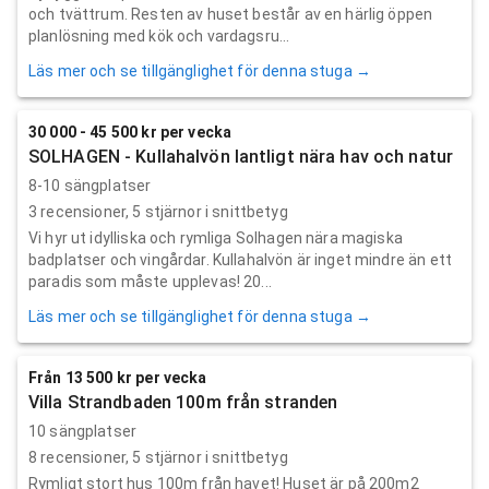
och tvättrum. Resten av huset består av en härlig öppen
planlösning med kök och vardagsru...
Läs mer och se tillgänglighet för denna stuga →
30 000 - 45 500 kr per vecka
SOLHAGEN - Kullahalvön lantligt nära hav och natur
8-10 sängplatser
3
recensioner,
5
stjärnor i snittbetyg
Vi hyr ut idylliska och rymliga Solhagen nära magiska
badplatser och vingårdar. Kullahalvön är inget mindre än ett
paradis som måste upplevas! 20...
Läs mer och se tillgänglighet för denna stuga →
Från 13 500 kr per vecka
Villa Strandbaden 100m från stranden
10 sängplatser
8
recensioner,
5
stjärnor i snittbetyg
Rymligt stort hus 100m från havet! Huset är på 200m2