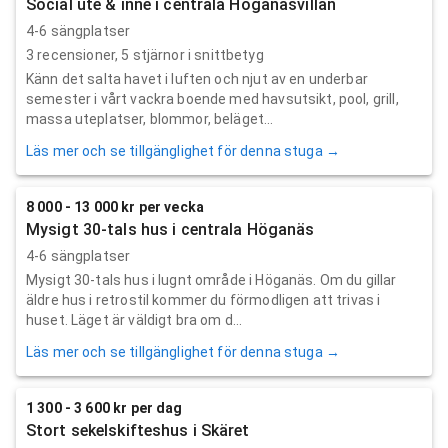
Social ute & inne i centrala Höganäsvillan
4-6 sängplatser
3
recensioner,
5
stjärnor i snittbetyg
Känn det salta havet i luften och njut av en underbar
semester i vårt vackra boende med havsutsikt, pool, grill,
massa uteplatser, blommor, beläget...
Läs mer och se tillgänglighet för denna stuga →
8 000 - 13 000 kr per vecka
Mysigt 30-tals hus i centrala Höganäs
4-6 sängplatser
Mysigt 30-tals hus i lugnt område i Höganäs. Om du gillar
äldre hus i retrostil kommer du förmodligen att trivas i
huset. Läget är väldigt bra om d...
Läs mer och se tillgänglighet för denna stuga →
1 300 - 3 600 kr per dag
Stort sekelskifteshus i Skäret