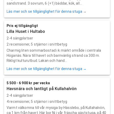
sandstrand. 3 sovrum, 6 (+1) bäddar, kök, all...
Läs mer och se tillgänglighet för denna stuga →
Pris ej tillgängligt
Lilla Huset i Hultabo
2-4 sängplatser
2
recensioner,
5
stjärnor i snittbetyg
Charmig liten sommarbostad i k märkt område i centrala
Höganäs. Nära till havet och barnvänlig strand ca 300 m.
Rikligt kulturutbud. Lakan och hand...
Läs mer och se tillgänglighet för denna stuga →
5 500 - 6 900 kr per vecka
Havsnära och lantligt på Kullahalvön
2-4 sängplatser
4
recensioner,
5
stjärnor i snittbetyg
Varmt välkomna till vår mysiga by Hässlebo, på Kullahalvön,
ca 1 km från havet. Här bor Ni i vår fräscha gäststuga, på 40