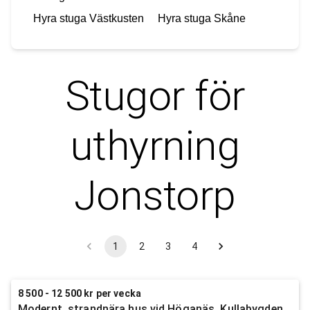
Hyra stuga
Västkusten
Hyra stuga
Skåne
Stugor för
uthyrning
Jonstorp
1
2
3
4
8 500 - 12 500 kr per vecka
Modernt, strandnära hus vid Höganäs, Kullabygden