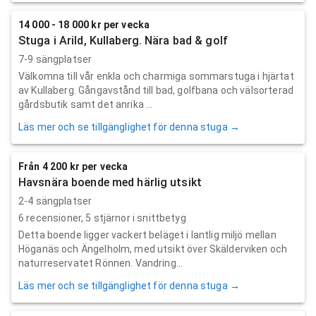
14 000 - 18 000 kr per vecka
Stuga i Arild, Kullaberg. Nära bad & golf
7-9 sängplatser
Välkomna till vår enkla och charmiga sommarstuga i hjärtat
av Kullaberg. Gångavstånd till bad, golfbana och välsorterad
gårdsbutik samt det anrika ...
Läs mer och se tillgänglighet för denna stuga →
Från 4 200 kr per vecka
Havsnära boende med härlig utsikt
2-4 sängplatser
6
recensioner,
5
stjärnor i snittbetyg
Detta boende ligger vackert beläget i lantlig miljö mellan
Höganäs och Ängelholm, med utsikt över Skälderviken och
naturreservatet Rönnen. Vandring...
Läs mer och se tillgänglighet för denna stuga →