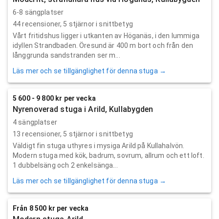
6-8 sängplatser
44
recensioner,
5
stjärnor i snittbetyg
Vårt fritidshus ligger i utkanten av Höganäs, i den lummiga
idyllen Strandbaden. Öresund är 400 m bort och från den
långgrunda sandstranden ser m...
Läs mer och se tillgänglighet för denna stuga →
5 600 - 9 800 kr per vecka
Nyrenoverad stuga i Arild, Kullabygden
4 sängplatser
13
recensioner,
5
stjärnor i snittbetyg
Väldigt fin stuga uthyres i mysiga Arild på Kullahalvön.
Modern stuga med kök, badrum, sovrum, allrum och ett loft.
1 dubbelsäng och 2 enkelsänga...
Läs mer och se tillgänglighet för denna stuga →
Från 8 500 kr per vecka