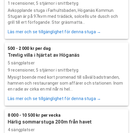
1
recensioner,
5
stjärnor i snittbetyg
Avkopplande stuga i Farhultsbaden, Höganäs Kommun.
Stugan är på 97kvm med trädäck, solcells ute dusch och
grill till ert förfogande. Stor gräsmatta...
Läs mer och se tillgänglighet för denna stuga →
500 - 2 000 kr per dag
Trevlig villa i hjärtat av Höganäs
5 sängplatser
9
recensioner,
5
stjärnor i snittbetyg
Mysigt boende med kort promenad till såväl badstranden,
hamnen och restauranger som affärer och stationen. Inom
en radie av cirka en mil når ni hel...
Läs mer och se tillgänglighet för denna stuga →
8 000 - 10 500 kr per vecka
Härlig sommarstuga 200m från havet
4 sängplatser