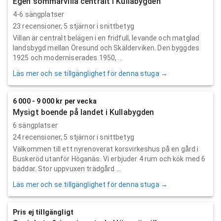
Egen sommarvilla centralt i Kullabygden
4-6 sängplatser
23
recensioner,
5
stjärnor i snittbetyg
Villan är centralt belägen i en fridfull, levande och matglad
landsbygd mellan Öresund och Skälderviken. Den byggdes
1925 och moderniserades 1950, ...
Läs mer och se tillgänglighet för denna stuga →
6 000 - 9 000 kr per vecka
Mysigt boende på landet i Kullabygden
6 sängplatser
24
recensioner,
5
stjärnor i snittbetyg
Välkommen till ett nyrenoverat korsvirkeshus på en gård i
Buskeröd utanför Höganäs. Vi erbjuder 4 rum och kök med 6
bäddar. Stor uppvuxen trädgård ...
Läs mer och se tillgänglighet för denna stuga →
Pris ej tillgängligt