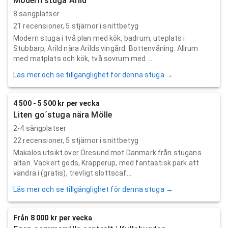
Modern stuga Arild
8 sängplatser
21
recensioner,
5
stjärnor i snittbetyg
Modern stuga i två plan med kök, badrum, uteplats i
Stubbarp, Arild nära Arilds vingård. Bottenvåning: Allrum
med matplats och kök, två sovrum med ...
Läs mer och se tillgänglighet för denna stuga →
4 500 - 5 500 kr per vecka
Liten go´stuga nära Mölle
2-4 sängplatser
22
recensioner,
5
stjärnor i snittbetyg
Makalös utsikt över Öresund mot Danmark från stugans
altan. Vackert gods, Krapperup, med fantastisk park att
vandra i (gratis), trevligt slottscaf...
Läs mer och se tillgänglighet för denna stuga →
Från 8 000 kr per vecka