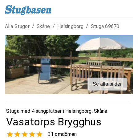
Alla Stugor
/
Skåne
/
Helsingborg
/
Stuga
69670
Se alla bilder
Stuga med 4 sängplatser i
Helsingborg
,
Skåne
Vasatorps Brygghus
31
omdömen