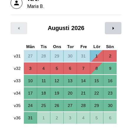
Maria B.
Augusti 2026
Mån
Tis
Ons
Tor
Fre
Lör
Sön
v31
27
28
29
30
31
1
2
v32
3
4
5
6
7
8
9
v33
10
11
12
13
14
15
16
v34
17
18
19
20
21
22
23
v35
24
25
26
27
28
29
30
v36
31
1
2
3
4
5
6