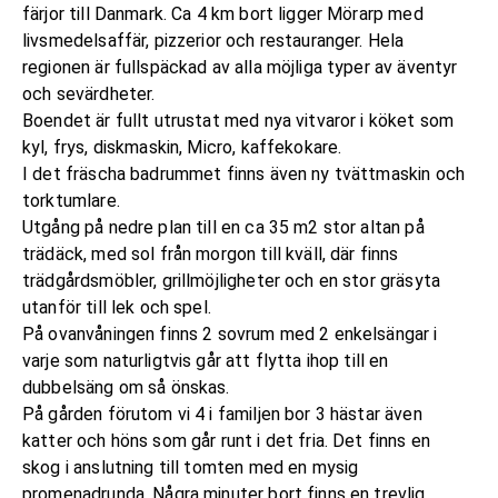
färjor till Danmark. Ca 4 km bort ligger Mörarp med
livsmedelsaffär, pizzerior och restauranger. Hela
regionen är fullspäckad av alla möjliga typer av äventyr
och sevärdheter.
Boendet är fullt utrustat med nya vitvaror i köket som
kyl, frys, diskmaskin, Micro, kaffekokare.
I det fräscha badrummet finns även ny tvättmaskin och
torktumlare.
Utgång på nedre plan till en ca 35 m2 stor altan på
trädäck, med sol från morgon till kväll, där finns
trädgårdsmöbler, grillmöjligheter och en stor gräsyta
utanför till lek och spel.
På ovanvåningen finns 2 sovrum med 2 enkelsängar i
varje som naturligtvis går att flytta ihop till en
dubbelsäng om så önskas.
På gården förutom vi 4 i familjen bor 3 hästar även
katter och höns som går runt i det fria. Det finns en
skog i anslutning till tomten med en mysig
promenadrunda. Några minuter bort finns en trevlig