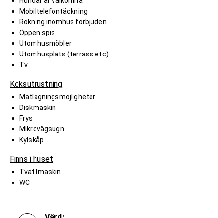
Hundar är välkomna
Mobiltelefontäckning
Rökning inomhus förbjuden
Öppen spis
Utomhusmöbler
Utomhusplats (terrass etc)
Tv
Köksutrustning
Matlagningsmöjligheter
Diskmaskin
Frys
Mikrovågsugn
Kylskåp
Finns i huset
Tvättmaskin
WC
Värd: