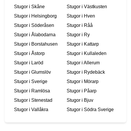
Stugor i
Skåne
Stugor i
Västkusten
Stugor i
Helsingborg
Stugor i
Hven
Stugor i
Söderåsen
Stugor i
Råå
Stugor i
Ålabodarna
Stugor i
Ry
Stugor i
Borstahusen
Stugor i
Kattarp
Stugor i
Åstorp
Stugor i
Kullaleden
Stugor i
Laröd
Stugor i
Allerum
Stugor i
Glumslöv
Stugor i
Rydebäck
Stugor i
Sverige
Stugor i
Mörarp
Stugor i
Ramlösa
Stugor i
Påarp
Stugor i
Stenestad
Stugor i
Bjuv
Stugor i
Vallåkra
Stugor i
Södra Sverige