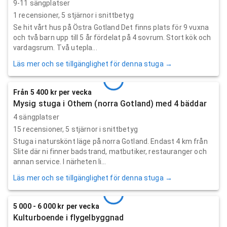
9-11 sängplatser
1
recensioner,
5
stjärnor i snittbetyg
Se hit vårt hus på Östra Gotland Det finns plats för 9 vuxna
och två barn upp till 5 år fördelat på 4 sovrum. Stort kök och
vardagsrum. Två utepla...
Läs mer och se tillgänglighet för denna stuga →
Från 5 400 kr per vecka
Mysig stuga i Othem (norra Gotland) med 4 bäddar
4 sängplatser
15
recensioner,
5
stjärnor i snittbetyg
Stuga i naturskönt läge på norra Gotland. Endast 4 km från
Slite där ni finner badstrand, matbutiker, restauranger och
annan service. I närheten li...
Läs mer och se tillgänglighet för denna stuga →
5 000 - 6 000 kr per vecka
Kulturboende i flygelbyggnad