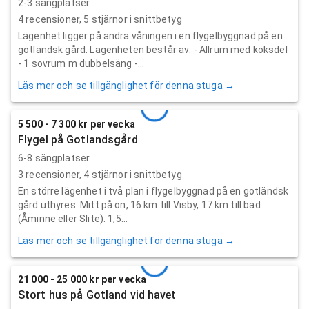
2-3 sängplatser
4
recensioner,
5
stjärnor i snittbetyg
Lägenhet ligger på andra våningen i en flygelbyggnad på en
gotländsk gård. Lägenheten består av: - Allrum med köksdel
- 1 sovrum m dubbelsäng -...
Läs mer och se tillgänglighet för denna stuga →
5 500 - 7 300 kr per vecka
Flygel på Gotlandsgård
6-8 sängplatser
3
recensioner,
4
stjärnor i snittbetyg
En större lägenhet i två plan i flygelbyggnad på en gotländsk
gård uthyres. Mitt på ön, 16 km till Visby, 17 km till bad
(Åminne eller Slite). 1,5...
Läs mer och se tillgänglighet för denna stuga →
21 000 - 25 000 kr per vecka
Stort hus på Gotland vid havet