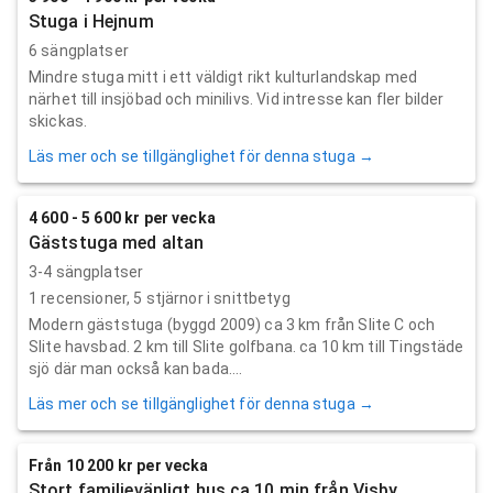
Stuga i Hejnum
6 sängplatser
Mindre stuga mitt i ett väldigt rikt kulturlandskap med
närhet till insjöbad och minilivs. Vid intresse kan fler bilder
skickas.
Läs mer och se tillgänglighet för denna stuga →
4 600 - 5 600 kr per vecka
Gäststuga med altan
3-4 sängplatser
1
recensioner,
5
stjärnor i snittbetyg
Modern gäststuga (byggd 2009) ca 3 km från Slite C och
Slite havsbad. 2 km till Slite golfbana. ca 10 km till Tingstäde
sjö där man också kan bada....
Läs mer och se tillgänglighet för denna stuga →
Från 10 200 kr per vecka
Stort familjevänligt hus ca 10 min från Visby.