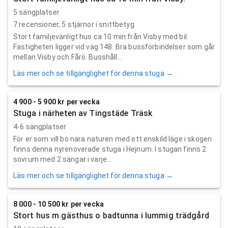
5 sängplatser
7
recensioner,
5
stjärnor i snittbetyg
Stort familjevänligt hus ca 10 min från Visby med bil.
Fastigheten ligger vid väg 148. Bra bussförbindelser som går
mellan Visby och Fårö. Busshåll...
Läs mer och se tillgänglighet för denna stuga →
4 900 - 5 900 kr per vecka
Stuga i närheten av Tingstäde Träsk
4-6 sängplatser
För er som vill bo nära naturen med ett enskild läge i skogen
finns denna nyrenoverade stuga i Hejnum. I stugan finns 2
sovrum med 2 sängar i varje...
Läs mer och se tillgänglighet för denna stuga →
8 000 - 10 500 kr per vecka
Stort hus m gästhus o badtunna i lummig trädgård