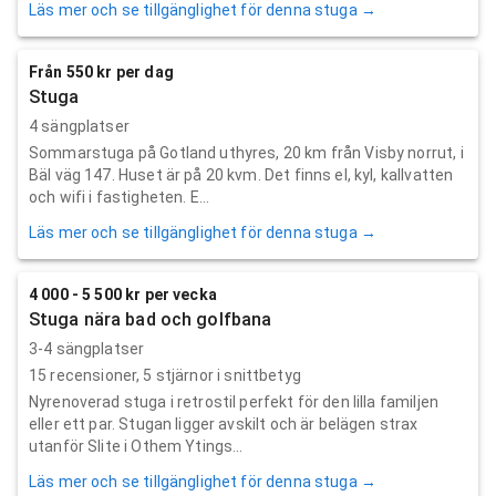
Läs mer och se tillgänglighet för denna stuga →
Från 550 kr per dag
Stuga
4 sängplatser
Sommarstuga på Gotland uthyres, 20 km från Visby norrut, i
Bäl väg 147. Huset är på 20 kvm. Det finns el, kyl, kallvatten
och wifi i fastigheten. E...
Läs mer och se tillgänglighet för denna stuga →
4 000 - 5 500 kr per vecka
Stuga nära bad och golfbana
3-4 sängplatser
15
recensioner,
5
stjärnor i snittbetyg
Nyrenoverad stuga i retrostil perfekt för den lilla familjen
eller ett par. Stugan ligger avskilt och är belägen strax
utanför Slite i Othem Ytings...
Läs mer och se tillgänglighet för denna stuga →