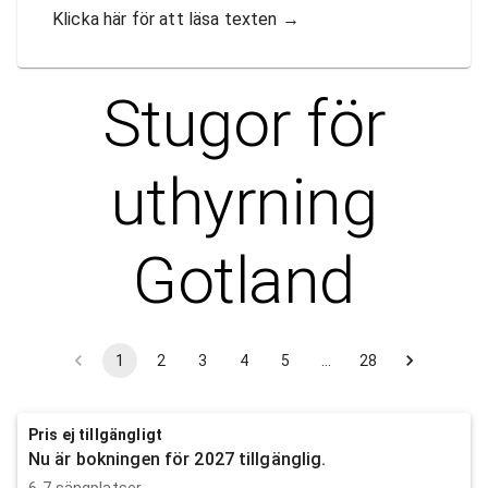
Klicka här för att läsa texten
→
Stugor för
uthyrning
Gotland
1
2
3
4
5
…
28
Pris ej tillgängligt
Nu är bokningen för 2027 tillgänglig.