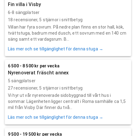
Fin villa i Visby
6-8 sängplatser
18
recensioner,
5
stjärnor i snittbetyg
Villan har fyra sovrum. På nedre plan finns en stor hall, kök,
tvättstuga, badrum med dusch, ett sovrum med en 140 cm
säng samt ett vardagsrum. B...
Läs mer och se tillgänglighet för denna stuga →
6 500 - 8 500 kr per vecka
Nyrenoverat fräscht annex
5 sängplatser
27
recensioner,
5
stjärnor i snittbetyg
Vi hyr ut vår nyrenoverade sidobyggnad till vårt hus i
sommar. Lägenheten ligger centralt i Roma samhälle ca 1,5
mil från Visby. Där finner du två...
Läs mer och se tillgänglighet för denna stuga →
9 500 - 19 500 kr per vecka