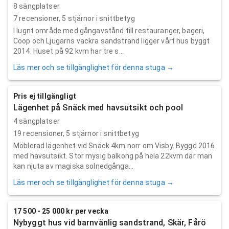
8 sängplatser
7
recensioner,
5
stjärnor i snittbetyg
I lugnt område med gångavstånd till restauranger, bageri,
Coop och Ljugarns vackra sandstrand ligger vårt hus byggt
2014. Huset på 92 kvm har tre s...
Läs mer och se tillgänglighet för denna stuga →
Pris ej tillgängligt
Lägenhet på Snäck med havsutsikt och pool
4 sängplatser
19
recensioner,
5
stjärnor i snittbetyg
Möblerad lägenhet vid Snäck 4km norr om Visby. Byggd 2016
med havsutsikt. Stor mysig balkong på hela 22kvm där man
kan njuta av magiska solnedgånga...
Läs mer och se tillgänglighet för denna stuga →
17 500 - 25 000 kr per vecka
Nybyggt hus vid barnvänlig sandstrand, Skär, Fårö