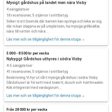
Mysigt gårdshus på landet men nära Visby
4 sängplatser
18
recensioner,
5
stjärnor i snittbetyg
Söker ni ett boende där barnen kan springa och leka av sig,
där ni kan slappna av på uteplatsen, ha mysiga grillkvällar,
nära till vatten och nära ...
Läs mer och se tillgänglighet för denna stuga →
5 000 - 8 500 kr per vecka
Nybyggt Gårdshus uthyres i södra Visby
4-5 sängplatser
41
recensioner,
5
stjärnor i snittbetyg
Beskrivning Vi hyr ut vårt mysiga gårdshus i södra Visby.
Gårdshuset är försett med toalett, dusch och tvättmaskin.
Kök integrerat med vardagsrum...
Läs mer och se tillgänglighet för denna stuga →
Från 28 000 kr per vecka