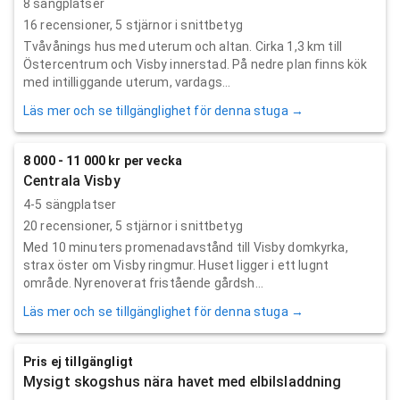
8 sängplatser
16
recensioner,
5
stjärnor i snittbetyg
Tvåvånings hus med uterum och altan. Cirka 1,3 km till
Östercentrum och Visby innerstad. På nedre plan finns kök
med intilliggande uterum, vardags...
Läs mer och se tillgänglighet för denna stuga →
8 000 - 11 000 kr per vecka
Centrala Visby
4-5 sängplatser
20
recensioner,
5
stjärnor i snittbetyg
Med 10 minuters promenadavstånd till Visby domkyrka,
strax öster om Visby ringmur. Huset ligger i ett lugnt
område. Nyrenoverat fristående gårdsh...
Läs mer och se tillgänglighet för denna stuga →
Pris ej tillgängligt
Mysigt skogshus nära havet med elbilsladdning