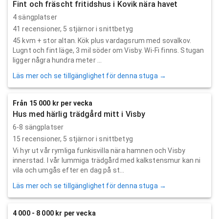
Fint och fräscht fritidshus i Kovik nära havet
4 sängplatser
41
recensioner,
5
stjärnor i snittbetyg
45 kvm + stor altan. Kök plus vardagsrum med sovalkov.
Lugnt och fint läge, 3 mil söder om Visby. Wi-Fi finns. Stugan
ligger några hundra meter ...
Läs mer och se tillgänglighet för denna stuga →
Från 15 000 kr per vecka
Hus med härlig trädgård mitt i Visby
6-8 sängplatser
15
recensioner,
5
stjärnor i snittbetyg
Vi hyr ut vår rymliga funkisvilla nära hamnen och Visby
innerstad. I vår lummiga trädgård med kalkstensmur kan ni
vila och umgås efter en dag på st...
Läs mer och se tillgänglighet för denna stuga →
4 000 - 8 000 kr per vecka