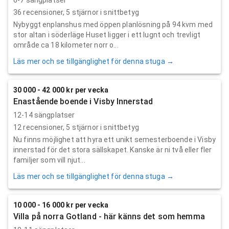
6-7 sängplatser
36
recensioner,
5
stjärnor i snittbetyg
Nybyggt enplanshus med öppen planlösning på 94 kvm med
stor altan i söderläge Huset ligger i ett lugnt och trevligt
område ca 18 kilometer norr o...
Läs mer och se tillgänglighet för denna stuga →
30 000 - 42 000 kr per vecka
Enastående boende i Visby Innerstad
12-14 sängplatser
12
recensioner,
5
stjärnor i snittbetyg
Nu finns möjlighet att hyra ett unikt semesterboende i Visby
innerstad för det stora sällskapet. Kanske är ni två eller fler
familjer som vill njut...
Läs mer och se tillgänglighet för denna stuga →
10 000 - 16 000 kr per vecka
Villa på norra Gotland - här känns det som hemma