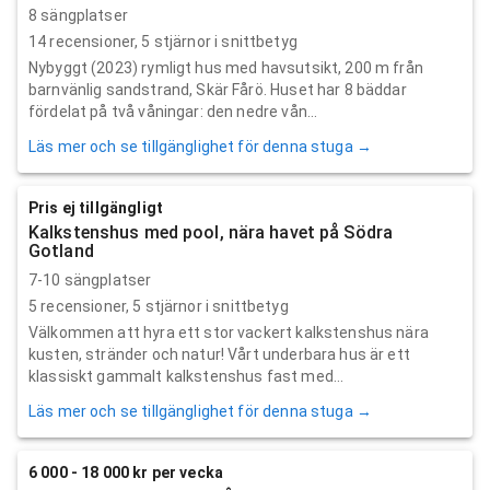
8 sängplatser
14
recensioner,
5
stjärnor i snittbetyg
Nybyggt (2023) rymligt hus med havsutsikt, 200 m från
barnvänlig sandstrand, Skär Fårö. Huset har 8 bäddar
fördelat på två våningar: den nedre vån...
Läs mer och se tillgänglighet för denna stuga →
Pris ej tillgängligt
Kalkstenshus med pool, nära havet på Södra
Gotland
7-10 sängplatser
5
recensioner,
5
stjärnor i snittbetyg
Välkommen att hyra ett stor vackert kalkstenshus nära
kusten, stränder och natur! Vårt underbara hus är ett
klassiskt gammalt kalkstenshus fast med...
Läs mer och se tillgänglighet för denna stuga →
6 000 - 18 000 kr per vecka