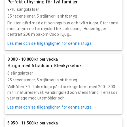
Perfekt uthyrning för två familjer
9-10 sängplatser
35
recensioner,
5
stjärnor i snittbetyg
Fin liten gård med ett bonings hus och två stugor. Stor tomt
med utrymme för mycket lek och spring. Husen ligger
centralt 200 m bakom Coop i Ljug...
Läs mer och se tillgänglighet för denna stuga →
8 000 - 10 000 kr per vecka
Stuga med 6 bäddar i Stenkyrkehuk.
6 sängplatser
25
recensioner,
5
stjärnor i snittbetyg
Välhållen 70 - tals stuga på stor skogstomt med 200 - 300
m till naturreservat, vandringsled och stenstrand. Terrass i
västerläge med utemöbler och...
Läs mer och se tillgänglighet för denna stuga →
5 950 - 11 500 kr per vecka