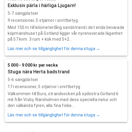
Exklusiv pärla i härliga Ljugarn!
5-7 sängplatser
9
recensioner,
5
stjärnor i snittbetyg
Med 150 m till kilometerlång sandstrand i det enda bevarade
köpmanshuset på Gotland ligger vår nyrenoverade lägenhet
på 57 kvm. 3 rum + kök med 5+2...
Läs mer och se tillgänglighet för denna stuga →
5 000 - 9 000 kr per vecka
Stuga nära Herta badstrand
5-6 sängplatser
17
recensioner,
5
stjärnor i snittbetyg
Välkommen till Burs, strandsocken på sydöstra Gotland 6
mil från Visby. Närsholmen med dess speciella natur och
den välkända fyren, alla fina fiske...
Läs mer och se tillgänglighet för denna stuga →