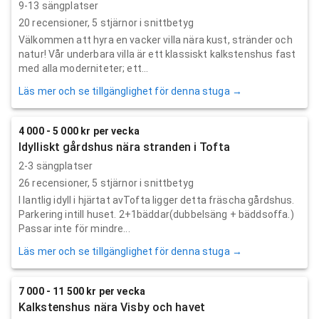
9-13 sängplatser
20
recensioner,
5
stjärnor i snittbetyg
Välkommen att hyra en vacker villa nära kust, stränder och
natur! Vår underbara villa är ett klassiskt kalkstenshus fast
med alla moderniteter; ett...
Läs mer och se tillgänglighet för denna stuga →
4 000 - 5 000 kr per vecka
Idylliskt gårdshus nära stranden i Tofta
2-3 sängplatser
26
recensioner,
5
stjärnor i snittbetyg
I lantlig idyll i hjärtat avTofta ligger detta fräscha gårdshus.
Parkering intill huset. 2+1bäddar(dubbelsäng + bäddsoffa.)
Passar inte för mindre...
Läs mer och se tillgänglighet för denna stuga →
7 000 - 11 500 kr per vecka
Kalkstenshus nära Visby och havet