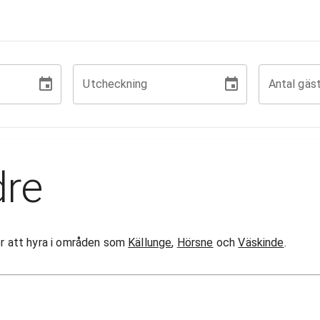
Utcheckning
Antal gäs
dre
gor att hyra i områden som
Källunge
,
Hörsne
och
Väskinde
.