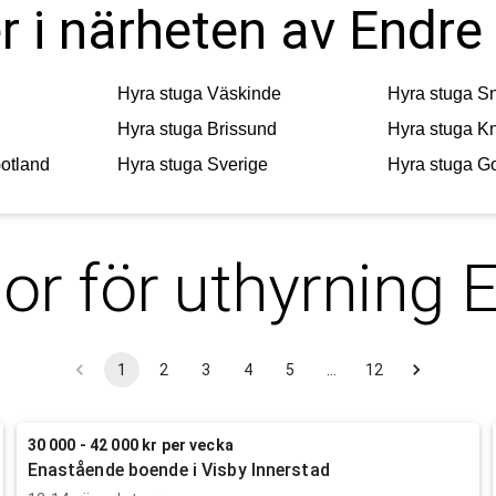
r i närheten av Endre
Hyra stuga
Väskinde
Hyra stuga
S
Hyra stuga
Brissund
Hyra stuga
K
otland
Hyra stuga
Sverige
Hyra stuga
Go
or för uthyrning
E
1
2
3
4
5
…
12
30 000 - 42 000 kr per vecka
Enastående boende i Visby Innerstad