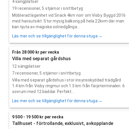
4 sängplatser
19
recensioner,
5
stjärnor i snittbetyg
Möblerad lägenhet vid Snäck 4km norr om Visby. Byggd 2016
med havsutsikt. Stor mysig balkong på hela 22kvm där man
kan njuta av magiska solnedgånga...
Läs mer och se tillgänglighet för denna stuga →
Från 28 000 kr per vecka
Villa med separat gårdshus
12 sängplatser
7
recensioner,
5
stjärnor i snittbetyg
Villa med separat gårdshus i stor insynsskyddad trädgård
1.4 km från Visby ringmur och 1.5 km från färjeterminalen. 6
sovrum med 12 bäddar. Perfekt...
Läs mer och se tillgänglighet för denna stuga →
9 500 - 19 500 kr per vecka
Tallhuset - förtrollande, exklusivt, avkopplande