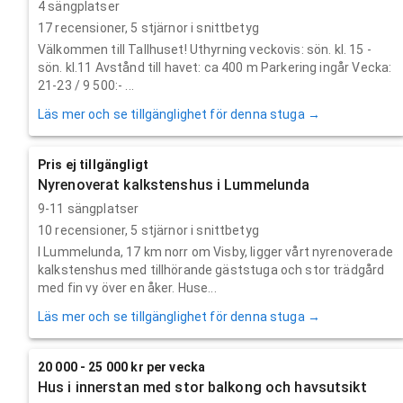
4 sängplatser
17
recensioner,
5
stjärnor i snittbetyg
Välkommen till Tallhuset! Uthyrning veckovis: sön. kl. 15 -
sön. kl.11 Avstånd till havet: ca 400 m Parkering ingår Vecka:
21-23 / 9 500:- ...
Läs mer och se tillgänglighet för denna stuga →
Pris ej tillgängligt
Nyrenoverat kalkstenshus i Lummelunda
9-11 sängplatser
10
recensioner,
5
stjärnor i snittbetyg
I Lummelunda, 17 km norr om Visby, ligger vårt nyrenoverade
kalkstenshus med tillhörande gäststuga och stor trädgård
med fin vy över en åker. Huse...
Läs mer och se tillgänglighet för denna stuga →
20 000 - 25 000 kr per vecka
Hus i innerstan med stor balkong och havsutsikt