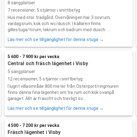
8 sängplatser
7
recensioner,
5
stjärnor i snittbetyg
Hus med stor trädgård. Övervåningen har 3 sovrum,
vardagsrum, kök och wc/dusch. I källaren finns
gillestuga/tvrum, lekrum och badrum med dusch. ...
Läs mer och se tillgänglighet för denna stuga →
5 600 - 7 900 kr per vecka
Central och fräsch lägenhet i Visby
5 sängplatser
12
recensioner,
5
stjärnor i snittbetyg
I lugnt villaområde 800 meter från Österport/ringmuren
finns denna fina lägenhet om tre rum och kök ovanpå
garaget. Allt är fräscht och trevligt oc...
Läs mer och se tillgänglighet för denna stuga →
4 500 - 7 200 kr per vecka
Fräsch lägenhet i Visby