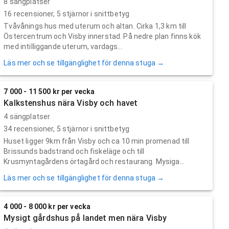
8 sängplatser
16
recensioner,
5
stjärnor i snittbetyg
Tvåvånings hus med uterum och altan. Cirka 1,3 km till
Östercentrum och Visby innerstad. På nedre plan finns kök
med intilliggande uterum, vardags...
Läs mer och se tillgänglighet för denna stuga →
7 000 - 11 500 kr per vecka
Kalkstenshus nära Visby och havet
4 sängplatser
34
recensioner,
5
stjärnor i snittbetyg
Huset ligger 9km från Visby och ca 10 min promenad till
Brissunds badstrand och fiskeläge och till
Krusmyntagårdens örtagård och restaurang. Mysiga...
Läs mer och se tillgänglighet för denna stuga →
4 000 - 8 000 kr per vecka
Mysigt gårdshus på landet men nära Visby