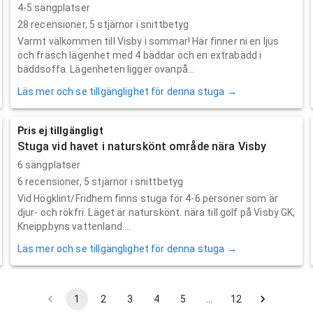
4-5 sängplatser
28
recensioner,
5
stjärnor i snittbetyg
Varmt välkommen till Visby i sommar! Här finner ni en ljus
och fräsch lägenhet med 4 bäddar och en extrabädd i
bäddsoffa. Lägenheten ligger ovanpå...
Läs mer och se tillgänglighet för denna stuga →
Pris ej tillgängligt
Stuga vid havet i naturskönt område nära Visby
6 sängplatser
6
recensioner,
5
stjärnor i snittbetyg
Vid Högklint/Fridhem finns stuga för 4-6 personer som är
djur- och rökfri. Läget är naturskönt. nära till golf på Visby GK,
Kneippbyns vattenland....
Läs mer och se tillgänglighet för denna stuga →
1
2
3
4
5
…
12