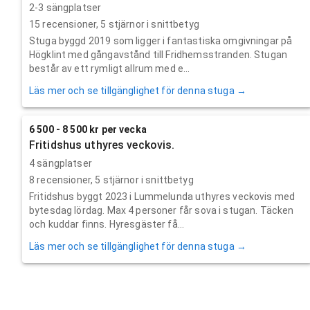
2-3 sängplatser
15
recensioner,
5
stjärnor i snittbetyg
Stuga byggd 2019 som ligger i fantastiska omgivningar på
Högklint med gångavstånd till Fridhemsstranden. Stugan
består av ett rymligt allrum med e...
Läs mer och se tillgänglighet för denna stuga →
6 500 - 8 500 kr per vecka
Fritidshus uthyres veckovis.
4 sängplatser
8
recensioner,
5
stjärnor i snittbetyg
Fritidshus byggt 2023 i Lummelunda uthyres veckovis med
bytesdag lördag. Max 4 personer får sova i stugan. Täcken
och kuddar finns. Hyresgäster få...
Läs mer och se tillgänglighet för denna stuga →