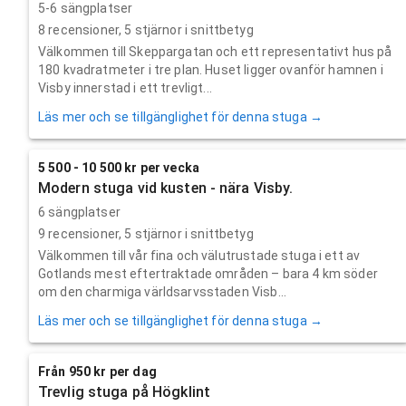
5-6 sängplatser
8
recensioner,
5
stjärnor i snittbetyg
Välkommen till Skeppargatan och ett representativt hus på
180 kvadratmeter i tre plan. Huset ligger ovanför hamnen i
Visby innerstad i ett trevligt...
Läs mer och se tillgänglighet för denna stuga →
5 500 - 10 500 kr per vecka
Modern stuga vid kusten - nära Visby.
6 sängplatser
9
recensioner,
5
stjärnor i snittbetyg
Välkommen till vår fina och välutrustade stuga i ett av
Gotlands mest eftertraktade områden – bara 4 km söder
om den charmiga världsarvsstaden Visb...
Läs mer och se tillgänglighet för denna stuga →
Från 950 kr per dag
Trevlig stuga på Högklint