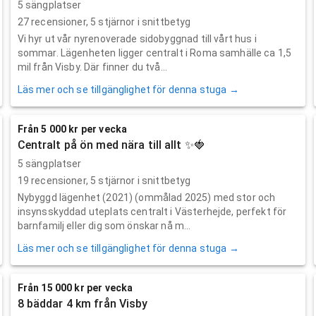
5 sängplatser
27
recensioner,
5
stjärnor i snittbetyg
Vi hyr ut vår nyrenoverade sidobyggnad till vårt hus i
sommar. Lägenheten ligger centralt i Roma samhälle ca 1,5
mil från Visby. Där finner du två...
Läs mer och se tillgänglighet för denna stuga →
Från 5 000 kr per vecka
Centralt på ön med nära till allt ✨🍓
5 sängplatser
19
recensioner,
5
stjärnor i snittbetyg
Nybyggd lägenhet (2021) (ommålad 2025) med stor och
insynsskyddad uteplats centralt i Västerhejde, perfekt för
barnfamilj eller dig som önskar nå m...
Läs mer och se tillgänglighet för denna stuga →
Från 15 000 kr per vecka
8 bäddar 4 km från Visby