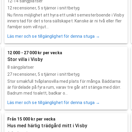
12-14 sängplatser
12
recensioner,
5
stjärnor i snittbetyg
Nu finns möjlighet att hyra ett unikt semesterboende i Visby
innerstad för det stora sällskapet. Kanske är ni två eller fler
familjer som vill njut...
Läs mer och se tillgänglighet för denna stuga →
12 000 - 27 000 kr per vecka
Stor villa i Visby
8 sängplatser
27
recensioner,
5
stjärnor i snittbetyg
Stor smakfull tvåplansvilla med plats för många. Bäddarna
är fördelade på fyra rum, varav tre går att stänga med dörr.
Badrum med toalett, badkar o...
Läs mer och se tillgänglighet för denna stuga →
Från 15 000 kr per vecka
Hus med härlig trädgård mitt i Visby