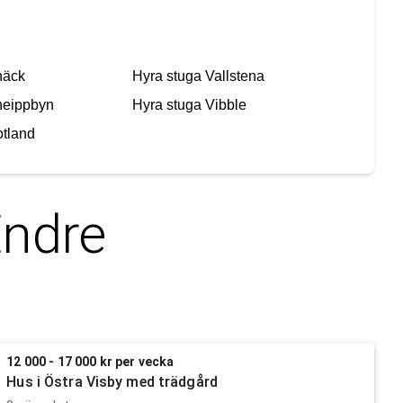
näck
Hyra stuga
Vallstena
neippbyn
Hyra stuga
Vibble
tland
ndre
12 000 - 17 000 kr per vecka
Hus i Östra Visby med trädgård