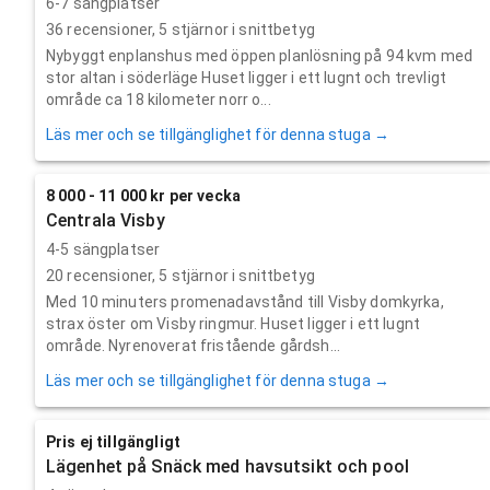
6-7 sängplatser
36
recensioner,
5
stjärnor i snittbetyg
Nybyggt enplanshus med öppen planlösning på 94 kvm med
stor altan i söderläge Huset ligger i ett lugnt och trevligt
område ca 18 kilometer norr o...
Läs mer och se tillgänglighet för denna stuga →
8 000 - 11 000 kr per vecka
Centrala Visby
4-5 sängplatser
20
recensioner,
5
stjärnor i snittbetyg
Med 10 minuters promenadavstånd till Visby domkyrka,
strax öster om Visby ringmur. Huset ligger i ett lugnt
område. Nyrenoverat fristående gårdsh...
Läs mer och se tillgänglighet för denna stuga →
Pris ej tillgängligt
Lägenhet på Snäck med havsutsikt och pool