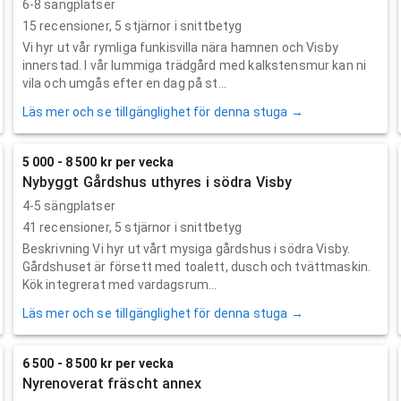
6-8 sängplatser
15
recensioner,
5
stjärnor i snittbetyg
Vi hyr ut vår rymliga funkisvilla nära hamnen och Visby
innerstad. I vår lummiga trädgård med kalkstensmur kan ni
vila och umgås efter en dag på st...
Läs mer och se tillgänglighet för denna stuga →
5 000 - 8 500 kr per vecka
Nybyggt Gårdshus uthyres i södra Visby
4-5 sängplatser
41
recensioner,
5
stjärnor i snittbetyg
Beskrivning Vi hyr ut vårt mysiga gårdshus i södra Visby.
Gårdshuset är försett med toalett, dusch och tvättmaskin.
Kök integrerat med vardagsrum...
Läs mer och se tillgänglighet för denna stuga →
6 500 - 8 500 kr per vecka
Nyrenoverat fräscht annex