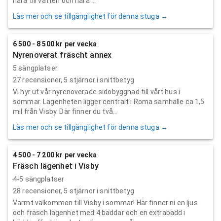
nära till vatten och nära ...
Läs mer och se tillgänglighet för denna stuga →
6 500 - 8 500 kr per vecka
Nyrenoverat fräscht annex
5 sängplatser
27
recensioner,
5
stjärnor i snittbetyg
Vi hyr ut vår nyrenoverade sidobyggnad till vårt hus i
sommar. Lägenheten ligger centralt i Roma samhälle ca 1,5
mil från Visby. Där finner du två...
Läs mer och se tillgänglighet för denna stuga →
4 500 - 7 200 kr per vecka
Fräsch lägenhet i Visby
4-5 sängplatser
28
recensioner,
5
stjärnor i snittbetyg
Varmt välkommen till Visby i sommar! Här finner ni en ljus
och fräsch lägenhet med 4 bäddar och en extrabädd i