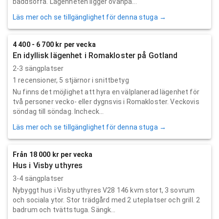
bäddsoffa. Lägenheten ligger ovanpå...
Läs mer och se tillgänglighet för denna stuga →
4 400 - 6 700 kr per vecka
En idyllisk lägenhet i Romakloster på Gotland
2-3 sängplatser
1
recensioner,
5
stjärnor i snittbetyg
Nu finns det möjlighet att hyra en välplanerad lägenhet för
två personer vecko- eller dygnsvis i Romakloster. Veckovis
söndag till söndag. Incheck...
Läs mer och se tillgänglighet för denna stuga →
Från 18 000 kr per vecka
Hus i Visby uthyres
3-4 sängplatser
Nybyggt hus i Visby uthyres V28 146 kvm stort, 3 sovrum
och sociala ytor. Stor trädgård med 2 uteplatser och grill. 2
badrum och tvättstuga. Sängk...