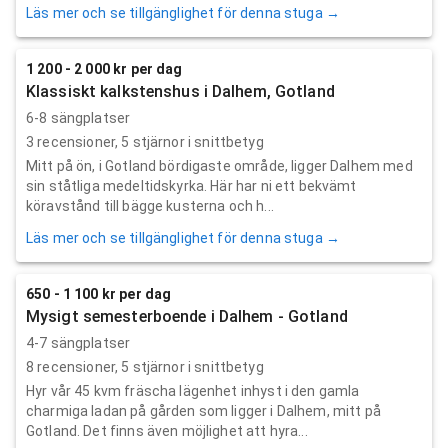
Läs mer och se tillgänglighet för denna stuga →
1 200 - 2 000 kr per dag
Klassiskt kalkstenshus i Dalhem, Gotland
6-8 sängplatser
3
recensioner,
5
stjärnor i snittbetyg
Mitt på ön, i Gotland bördigaste område, ligger Dalhem med
sin ståtliga medeltidskyrka. Här har ni ett bekvämt
köravstånd till bägge kusterna och h...
Läs mer och se tillgänglighet för denna stuga →
650 - 1 100 kr per dag
Mysigt semesterboende i Dalhem - Gotland
4-7 sängplatser
8
recensioner,
5
stjärnor i snittbetyg
Hyr vår 45 kvm fräscha lägenhet inhyst i den gamla
charmiga ladan på gården som ligger i Dalhem, mitt på
Gotland. Det finns även möjlighet att hyra...