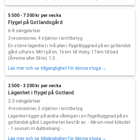
5 500 - 7 300 kr per vecka
Flygel på Gotlandsgård
6-8 sängplatser
3
recensioner,
4
stjärnor i snittbetyg
En större lägenhet i två plan i flygelbyggnad på en gotländsk
gård uthyres. Mitt på ön, 16 km till Visby, 17 km till bad
(Åminne eller Slite). 1,5...
Läs mer och se tillgänglighet för denna stuga →
2 500 - 3 200 kr per vecka
Lägenhet i flygel på Gotland
2-3 sängplatser
4
recensioner,
5
stjärnor i snittbetyg
Lägenhet ligger på andra våningen i en flygelbyggnad på en
gotländsk gård. Lägenheten består av: - Allrum med köksdel
- 1 sovrum m dubbelsäng -...
Läs mer och se tillgänglighet för denna stuga →