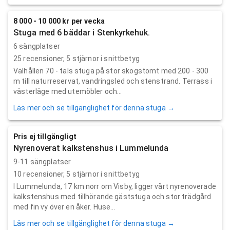
8 000 - 10 000 kr per vecka
Stuga med 6 bäddar i Stenkyrkehuk.
6 sängplatser
25
recensioner,
5
stjärnor i snittbetyg
Välhållen 70 - tals stuga på stor skogstomt med 200 - 300
m till naturreservat, vandringsled och stenstrand. Terrass i
västerläge med utemöbler och...
Läs mer och se tillgänglighet för denna stuga →
Pris ej tillgängligt
Nyrenoverat kalkstenshus i Lummelunda
9-11 sängplatser
10
recensioner,
5
stjärnor i snittbetyg
I Lummelunda, 17 km norr om Visby, ligger vårt nyrenoverade
kalkstenshus med tillhörande gäststuga och stor trädgård
med fin vy över en åker. Huse...
Läs mer och se tillgänglighet för denna stuga →