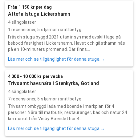
Från 1 150 kr per dag
Attefallstuga Lickershamn
4 sängplatser
1
recensioner,
5
stjärnor i snittbetyg
Fräsch stuga byggd 2021 utan insyn med avskilt läge på
bebodd fastighet i Lickershamn. Havet och gästhamn nås
på en 10-minuters promenad. Där finns...
Läs mer och se tillgänglighet för denna stuga →
4 000 - 10 000 kr per vecka
Trivsamt havsnära i Stenkyrka, Gotland
4 sängplatser
7
recensioner,
5
stjärnor i snittbetyg
Trivsamt ombyggd lada med boende i markplan för 4
personer. Nära till matbutik, restauranger, bad och natur 24
km norrut från Visby. Boendet har 4...
Läs mer och se tillgänglighet för denna stuga →