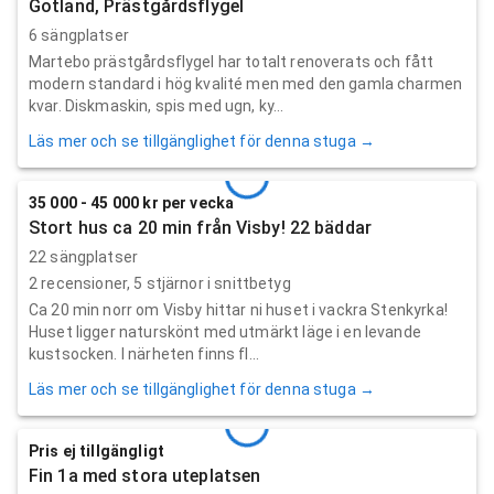
Gotland, Prästgårdsflygel
6 sängplatser
Martebo prästgårdsflygel har totalt renoverats och fått
modern standard i hög kvalité men med den gamla charmen
kvar. Diskmaskin, spis med ugn, ky...
Läs mer och se tillgänglighet för denna stuga →
35 000 - 45 000 kr per vecka
Stort hus ca 20 min från Visby! 22 bäddar
22 sängplatser
2
recensioner,
5
stjärnor i snittbetyg
Ca 20 min norr om Visby hittar ni huset i vackra Stenkyrka!
Huset ligger naturskönt med utmärkt läge i en levande
kustsocken. I närheten finns fl...
Läs mer och se tillgänglighet för denna stuga →
Pris ej tillgängligt
Fin 1a med stora uteplatsen