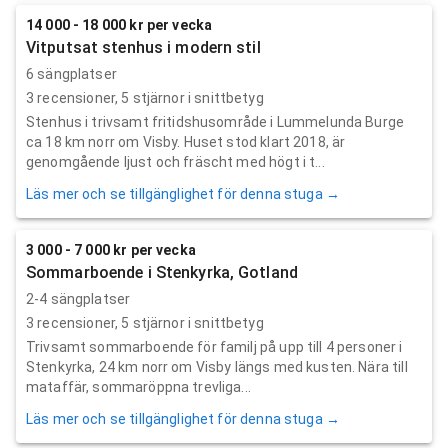
14 000 - 18 000 kr per vecka
Vitputsat stenhus i modern stil
6 sängplatser
3
recensioner,
5
stjärnor i snittbetyg
Stenhus i trivsamt fritidshusområde i Lummelunda Burge
ca 18 km norr om Visby. Huset stod klart 2018, är
genomgående ljust och fräscht med högt i t...
Läs mer och se tillgänglighet för denna stuga →
3 000 - 7 000 kr per vecka
Sommarboende i Stenkyrka, Gotland
2-4 sängplatser
3
recensioner,
5
stjärnor i snittbetyg
Trivsamt sommarboende för familj på upp till 4 personer i
Stenkyrka, 24 km norr om Visby längs med kusten. Nära till
mataffär, sommaröppna trevliga...
Läs mer och se tillgänglighet för denna stuga →