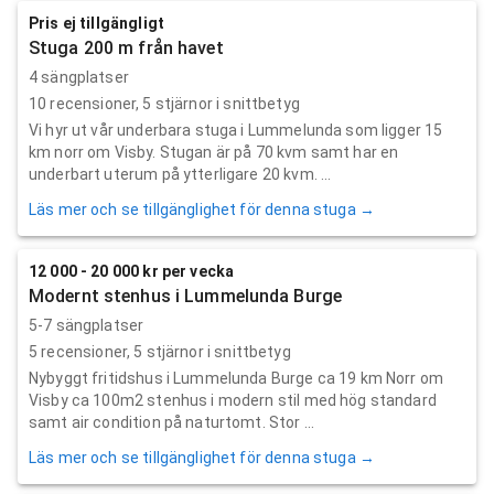
Pris ej tillgängligt
Stuga 200 m från havet
4 sängplatser
10
recensioner,
5
stjärnor i snittbetyg
Vi hyr ut vår underbara stuga i Lummelunda som ligger 15
km norr om Visby. Stugan är på 70 kvm samt har en
underbart uterum på ytterligare 20 kvm. ...
Läs mer och se tillgänglighet för denna stuga →
12 000 - 20 000 kr per vecka
Modernt stenhus i Lummelunda Burge
5-7 sängplatser
5
recensioner,
5
stjärnor i snittbetyg
Nybyggt fritidshus i Lummelunda Burge ca 19 km Norr om
Visby ca 100m2 stenhus i modern stil med hög standard
samt air condition på naturtomt. Stor ...
Läs mer och se tillgänglighet för denna stuga →