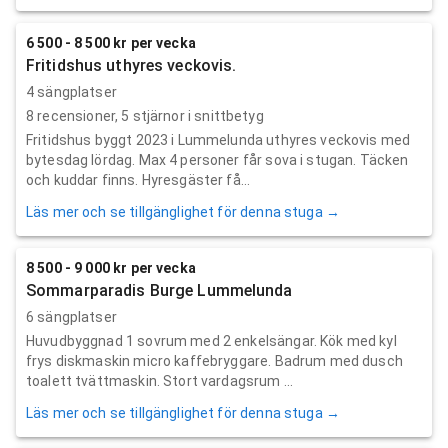
6 500 - 8 500 kr per vecka
Fritidshus uthyres veckovis.
4 sängplatser
8
recensioner,
5
stjärnor i snittbetyg
Fritidshus byggt 2023 i Lummelunda uthyres veckovis med
bytesdag lördag. Max 4 personer får sova i stugan. Täcken
och kuddar finns. Hyresgäster få...
Läs mer och se tillgänglighet för denna stuga →
8 500 - 9 000 kr per vecka
Sommarparadis Burge Lummelunda
6 sängplatser
Huvudbyggnad 1 sovrum med 2 enkelsängar. Kök med kyl
frys diskmaskin micro kaffebryggare. Badrum med dusch
toalett tvättmaskin. Stort vardagsrum ...
Läs mer och se tillgänglighet för denna stuga →