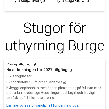
Hyra stuga
Sverige
Hyra stuga
Gotland
Stugor för
uthyrning
Burge
Pris ej tillgängligt
Nu är bokningen för 2027 tillgänglig.
6-7 sängplatser
36
recensioner,
5
stjärnor i snittbetyg
Nybyggt enplanshus med öppen planlösning på 94 kvm med
stor altan i söderläge Huset ligger i ett lugnt och trevligt
område ca 18 kilometer norr o...
Läs mer och se tillgänglighet för denna stuga →