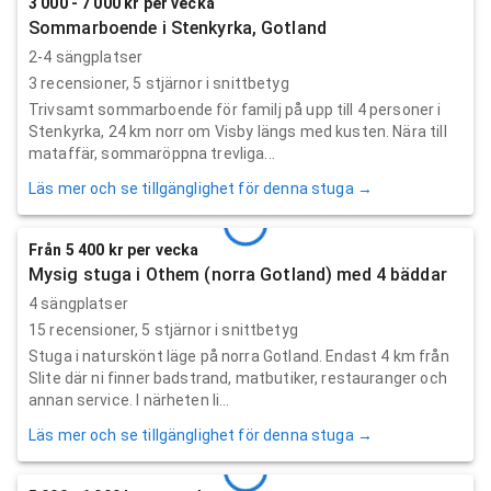
3 000 - 7 000 kr per vecka
Sommarboende i Stenkyrka, Gotland
2-4 sängplatser
3
recensioner,
5
stjärnor i snittbetyg
Trivsamt sommarboende för familj på upp till 4 personer i
Stenkyrka, 24 km norr om Visby längs med kusten. Nära till
mataffär, sommaröppna trevliga...
Läs mer och se tillgänglighet för denna stuga →
Från 5 400 kr per vecka
Mysig stuga i Othem (norra Gotland) med 4 bäddar
4 sängplatser
15
recensioner,
5
stjärnor i snittbetyg
Stuga i naturskönt läge på norra Gotland. Endast 4 km från
Slite där ni finner badstrand, matbutiker, restauranger och
annan service. I närheten li...
Läs mer och se tillgänglighet för denna stuga →