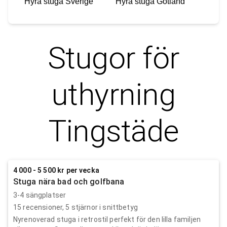
Hyra stuga
Sverige
Hyra stuga
Gotland
Stugor för
uthyrning
Tingstäde
4 000 - 5 500 kr per vecka
Stuga nära bad och golfbana
3-4 sängplatser
15
recensioner,
5
stjärnor i snittbetyg
Nyrenoverad stuga i retrostil perfekt för den lilla familjen