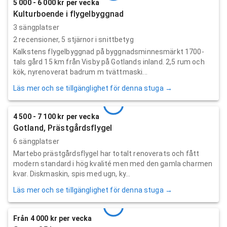
5 000 - 6 000 kr per vecka
Kulturboende i flygelbyggnad
3 sängplatser
2
recensioner,
5
stjärnor i snittbetyg
Kalkstens flygelbyggnad på byggnadsminnesmärkt 1700-
tals gård 15 km från Visby på Gotlands inland. 2,5 rum och
kök, nyrenoverat badrum m tvättmaski...
Läs mer och se tillgänglighet för denna stuga →
4 500 - 7 100 kr per vecka
Gotland, Prästgårdsflygel
6 sängplatser
Martebo prästgårdsflygel har totalt renoverats och fått
modern standard i hög kvalité men med den gamla charmen
kvar. Diskmaskin, spis med ugn, ky...
Läs mer och se tillgänglighet för denna stuga →
Från 4 000 kr per vecka