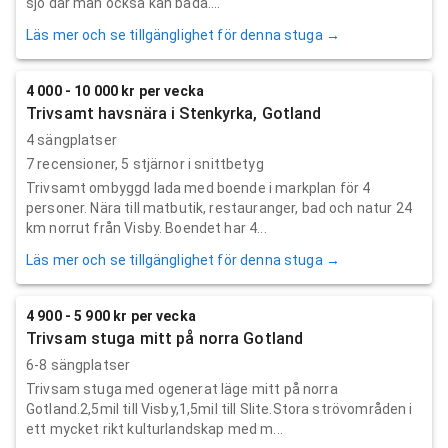
sjö där man också kan bada....
Läs mer och se tillgänglighet för denna stuga →
4 000 - 10 000 kr per vecka
Trivsamt havsnära i Stenkyrka, Gotland
4 sängplatser
7
recensioner,
5
stjärnor i snittbetyg
Trivsamt ombyggd lada med boende i markplan för 4
personer. Nära till matbutik, restauranger, bad och natur 24
km norrut från Visby. Boendet har 4...
Läs mer och se tillgänglighet för denna stuga →
4 900 - 5 900 kr per vecka
Trivsam stuga mitt på norra Gotland
6-8 sängplatser
Trivsam stuga med ogenerat läge mitt på norra
Gotland.2,5mil till Visby,1,5mil till Slite.Stora strövområden i
ett mycket rikt kulturlandskap med m...