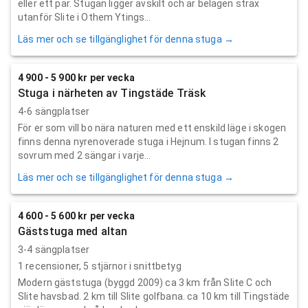
eller ett par. Stugan ligger avskilt och är belägen strax
utanför Slite i Othem Ytings...
Läs mer och se tillgänglighet för denna stuga →
4 900 - 5 900 kr per vecka
Stuga i närheten av Tingstäde Träsk
4-6 sängplatser
För er som vill bo nära naturen med ett enskild läge i skogen
finns denna nyrenoverade stuga i Hejnum. I stugan finns 2
sovrum med 2 sängar i varje...
Läs mer och se tillgänglighet för denna stuga →
4 600 - 5 600 kr per vecka
Gäststuga med altan
3-4 sängplatser
1
recensioner,
5
stjärnor i snittbetyg
Modern gäststuga (byggd 2009) ca 3 km från Slite C och
Slite havsbad. 2 km till Slite golfbana. ca 10 km till Tingstäde