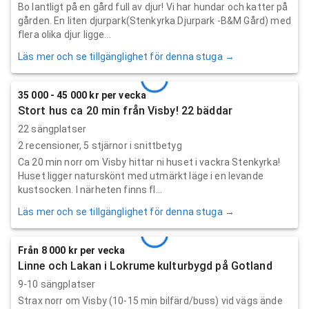
Bo lantligt på en gård full av djur! Vi har hundar och katter på
gården. En liten djurpark(Stenkyrka Djurpark -B&M Gård) med
flera olika djur ligge...
Läs mer och se tillgänglighet för denna stuga →
35 000 - 45 000 kr per vecka
Stort hus ca 20 min från Visby! 22 bäddar
22 sängplatser
2
recensioner,
5
stjärnor i snittbetyg
Ca 20 min norr om Visby hittar ni huset i vackra Stenkyrka!
Huset ligger naturskönt med utmärkt läge i en levande
kustsocken. I närheten finns fl...
Läs mer och se tillgänglighet för denna stuga →
Från 8 000 kr per vecka
Linne och Lakan i Lokrume kulturbygd på Gotland
9-10 sängplatser
Strax norr om Visby (10-15 min bilfärd/buss) vid vägs ände