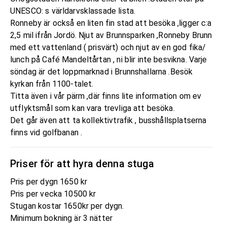
UNESCO: s världarvsklassade lista.
Ronneby är också en liten fin stad att besöka ,ligger c:a
2,5 mil ifrån Jordö. Njut av Brunnsparken ,Ronneby Brunn
med ett vattenland ( prisvärt) och njut av en god fika/
lunch på Café Mandeltårtan , ni blir inte besvikna. Varje
söndag är det loppmarknad i Brunnshallarna .Besök
kyrkan från 1100-talet.
Titta även i vår pärm ,där finns lite information om ev
utflyktsmål som kan vara trevliga att besöka.
Det går även att ta kollektivtrafik , busshållsplatserna
finns vid golfbanan .
Priser för att hyra denna stuga
Pris per dygn 1650 kr
Pris per vecka 10500 kr
Stugan kostar 1650kr per dygn.
Minimum bokning är 3 nätter