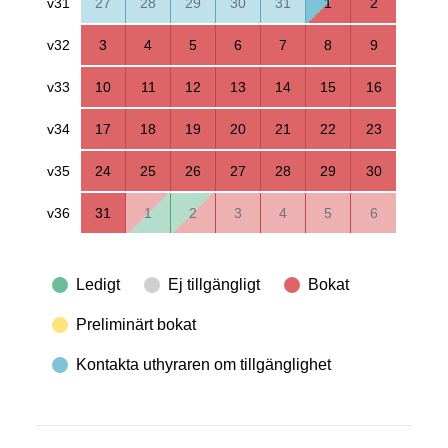
v31
27
28
29
30
31
1
2
v32
3
4
5
6
7
8
9
v33
10
11
12
13
14
15
16
v34
17
18
19
20
21
22
23
v35
24
25
26
27
28
29
30
v36
31
1
2
3
4
5
6
Ledigt
Ej tillgängligt
Bokat
Preliminärt bokat
Kontakta uthyraren om tillgänglighet