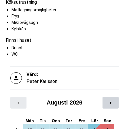
Köksutrustning
Matlagningsmöjligheter
Frys
Mikrovågsugn
Kylskåp
Finns i huset
Dusch
WC
Värd:
Peter Karlsson
Augusti 2026
Mån
Tis
Ons
Tor
Fre
Lör
Sön