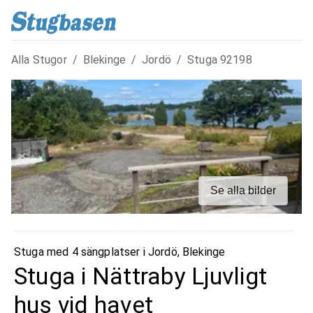
Alla Stugor
/
Blekinge
/
Jordö
/
Stuga
92198
Se alla bilder
Stuga med 4 sängplatser i
Jordö
,
Blekinge
Stuga i Nättraby Ljuvligt
hus vid havet