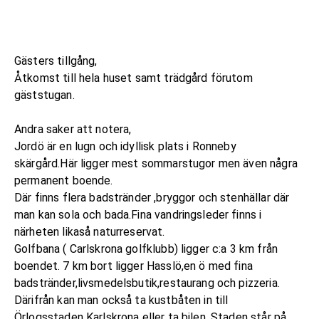
Gästers tillgång,
Åtkomst till hela huset samt trädgård förutom
gäststugan.
Andra saker att notera,
Jordö är en lugn och idyllisk plats i Ronneby
skärgård.Här ligger mest sommarstugor men även några
permanent boende.
Där finns flera badstränder ,bryggor och stenhällar där
man kan sola och bada.Fina vandringsleder finns i
närheten likaså naturreservat.
Golfbana ( Carlskrona golfklubb) ligger c:a 3 km från
boendet. 7 km bort ligger Hasslö,en ö med fina
badstränder,livsmedelsbutik,restaurang och pizzeria.
Därifrån kan man också ta kustbåten in till
Örlogsstaden Karlskrona eller ta bilen .Staden står på