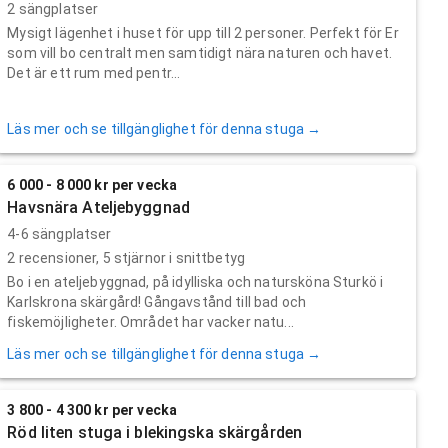
2 sängplatser
Mysigt lägenhet i huset för upp till 2 personer. Perfekt för Er
som vill bo centralt men samtidigt nära naturen och havet.
Det är ett rum med pentr...
Läs mer och se tillgänglighet för denna stuga →
6 000 - 8 000 kr per vecka
Havsnära Ateljebyggnad
4-6 sängplatser
2
recensioner,
5
stjärnor i snittbetyg
Bo i en ateljebyggnad, på idylliska och natursköna Sturkö i
Karlskrona skärgård! Gångavstånd till bad och
fiskemöjligheter. Området har vacker natu...
Läs mer och se tillgänglighet för denna stuga →
3 800 - 4 300 kr per vecka
Röd liten stuga i blekingska skärgården