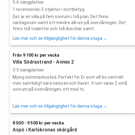
5-6 sängplatser
1
recensioner,
5
stjärnor i snittbetyg
Det är en villa på fem sovrum i två plan. Det finns
vardagsrum samt ett mindre allrum på övervåningen. Det
finns två toaletter och två duschar samt...
Läs mer och se tillgänglighet för denna stuga →
Från 9 100 kr per vecka
Villa Södrastrand - Annex 2
3-5 sängplatser
Mysig sommarbostad. Perfekt för Er som vill bo centralt
men samtidigt nära naturen och havet. 3 rum varav 2 små
sovrum på övervåningen, ett med tv...
Läs mer och se tillgänglighet för denna stuga →
8 500 - 9 500 kr per vecka
Aspö i Karlskronas skärgård