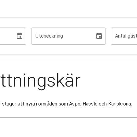
Utcheckning
Antal gäs
ttningskär
 50 stugor att hyra i områden som
Aspö
,
Hasslö
och
Karlskrona
.