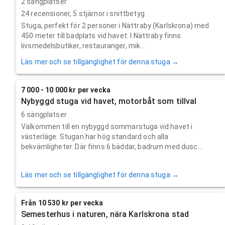
2 sängplatser
24
recensioner,
5
stjärnor i snittbetyg
Stuga, perfekt för 2 personer i Nättraby (Karlskrona) med
450 meter till badplats vid havet. I Nättraby finns
livsmedelsbutiker, restauranger, mik...
Läs mer och se tillgänglighet för denna stuga →
7 000 - 10 000 kr per vecka
Nybyggd stuga vid havet, motorbåt som tillval
6 sängplatser
Välkommen till en nybyggd sommarstuga vid havet i
västerläge. Stugan har hög standard och alla
bekvämligheter. Där finns 6 bäddar, badrum med dusc...
Läs mer och se tillgänglighet för denna stuga →
Från 10 530 kr per vecka
Semesterhus i naturen, nära Karlskrona stad