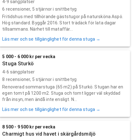
4-9 sängplatser
6
recensioner,
5
stjärnor i snittbetyg
Fritidshus med tillhörande gäststugor på natursköna Aspö.
Hög standard. Byggår 2016. Stort trädäck för lata dagar
tillsammans. Närhet till mataffär...
Läs mer och se tillgänglighet för denna stuga →
5 000 - 6 000 kr per vecka
Stuga Sturkö
4-6 sängplatser
8
recensioner,
5
stjärnor i snittbetyg
Renoverad sommarstuga (65 m2) på Sturkö. Stugan har en
egen tomt på 1200 m2. Stuga och tomt ligger väl skyddad
från insyn, men ändå inte ensligt. N...
Läs mer och se tillgänglighet för denna stuga →
8 500 - 9 500 kr per vecka
Charmigt hus vid havet i skärgårdsmiljö