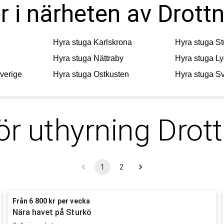
r i närheten av Drott
Hyra stuga
Karlskrona
Hyra stuga
St
Hyra stuga
Nättraby
Hyra stuga
Ly
verige
Hyra stuga
Ostkusten
Hyra stuga
Sv
ör uthyrning
Drot
1
2
Från 6 800 kr per vecka
Nära havet på Sturkö