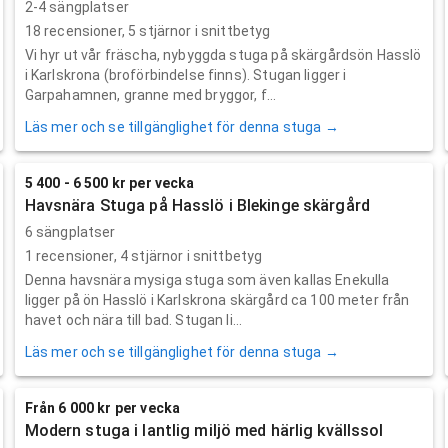
2-4 sängplatser
18
recensioner,
5
stjärnor i snittbetyg
Vi hyr ut vår fräscha, nybyggda stuga på skärgårdsön Hasslö
i Karlskrona (broförbindelse finns). Stugan ligger i
Garpahamnen, granne med bryggor, f...
Läs mer och se tillgänglighet för denna stuga →
5 400 - 6 500 kr per vecka
Havsnära Stuga på Hasslö i Blekinge skärgård
6 sängplatser
1
recensioner,
4
stjärnor i snittbetyg
Denna havsnära mysiga stuga som även kallas Enekulla
ligger på ön Hasslö i Karlskrona skärgård ca 100 meter från
havet och nära till bad. Stugan li...
Läs mer och se tillgänglighet för denna stuga →
Från 6 000 kr per vecka
Modern stuga i lantlig miljö med härlig kvällssol