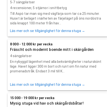
5-7 sängplatser
4
recensioner,
5
stjärnor i snittbetyg
Till Aspö tar man sig med vägfärja som tar ca 25 minuter.
Huset är beläget i närheten av färjeläget på öns nordöstra
sida knappt 100 meter från hav...
Läs mer och se tillgänglighet för denna stuga →
8 000 - 12 000 kr per vecka
Fräscht och modernt boende mitt i skärgården
4 sängplatser
En nybyggd lägenhet med alla bekvämligheter i naturskönt
läge. Havet ligger 300 m bort och runt om fin natur med
promenadstråk. Endast 3 mil till K...
Läs mer och se tillgänglighet för denna stuga →
15 000 - 19 000 kr per vecka
Mysig stuga vid hav och skärgårdsbåtar!