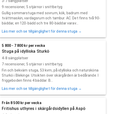
3-7 sängplatser
9
recensioner,
5
stjärnor i snittbetyg
Gullig sommarstuga med sovrum, kök, badrum med
tvättmaskin, vardagsrum och tambur. AC. Det finns två 90-
bäddar, en 120-bädd och tre 80-bäddar varav...
Läs mer och se tillgänglighet för denna stuga →
5 800 - 7 800 kr per vecka
Stuga på idylliska Sturkö
4-8 sängplatser
7
recensioner,
5
stjärnor i snittbetyg
Fin och bekväm stuga, 53 kvm, på idylliska och natursköna
Sturkö i Blekinge. Utsikten över skärgården är bedårande. I
friggeboden finns 4 bäddar. B...
Läs mer och se tillgänglighet för denna stuga →
Från 8 500 kr per vecka
Fritishus uthyres i skärgårdsidyllen på Aspö