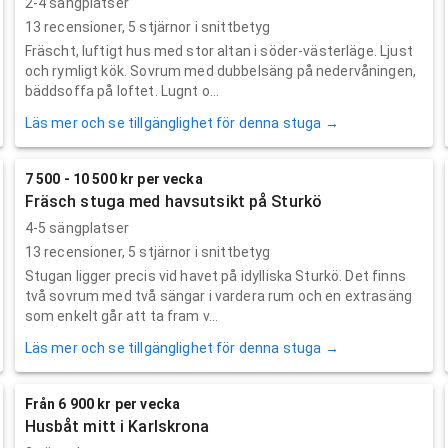
2-4 sängplatser
13
recensioner,
5
stjärnor i snittbetyg
Fräscht, luftigt hus med stor altan i söder-västerläge. Ljust
och rymligt kök. Sovrum med dubbelsäng på nedervåningen,
bäddsoffa på loftet. Lugnt o...
Läs mer och se tillgänglighet för denna stuga →
7 500 - 10 500 kr per vecka
Fräsch stuga med havsutsikt på Sturkö
4-5 sängplatser
13
recensioner,
5
stjärnor i snittbetyg
Stugan ligger precis vid havet på idylliska Sturkö. Det finns
två sovrum med två sängar i vardera rum och en extrasäng
som enkelt går att ta fram v...
Läs mer och se tillgänglighet för denna stuga →
Från 6 900 kr per vecka
Husbåt mitt i Karlskrona