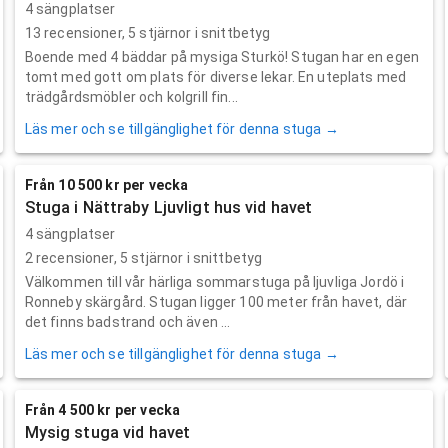
4 sängplatser
13
recensioner,
5
stjärnor i snittbetyg
Boende med 4 bäddar på mysiga Sturkö! Stugan har en egen
tomt med gott om plats för diverse lekar. En uteplats med
trädgårdsmöbler och kolgrill fin...
Läs mer och se tillgänglighet för denna stuga →
Från 10 500 kr per vecka
Stuga i Nättraby Ljuvligt hus vid havet
4 sängplatser
2
recensioner,
5
stjärnor i snittbetyg
Välkommen till vår härliga sommarstuga på ljuvliga Jordö i
Ronneby skärgård. Stugan ligger 100 meter från havet, där
det finns badstrand och även ...
Läs mer och se tillgänglighet för denna stuga →
Från 4 500 kr per vecka
Mysig stuga vid havet