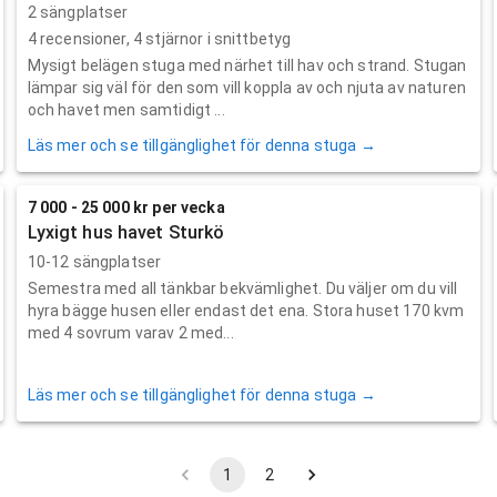
2 sängplatser
4
recensioner,
4
stjärnor i snittbetyg
Mysigt belägen stuga med närhet till hav och strand. Stugan
lämpar sig väl för den som vill koppla av och njuta av naturen
och havet men samtidigt ...
Läs mer och se tillgänglighet för denna stuga →
7 000 - 25 000 kr per vecka
Lyxigt hus havet Sturkö
10-12 sängplatser
Semestra med all tänkbar bekvämlighet. Du väljer om du vill
hyra bägge husen eller endast det ena. Stora huset 170 kvm
med 4 sovrum varav 2 med...
Läs mer och se tillgänglighet för denna stuga →
1
2