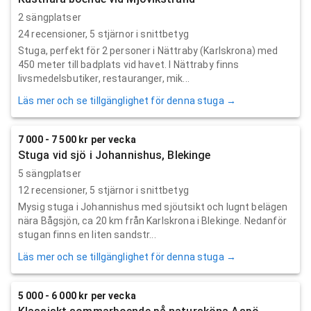
2 sängplatser
24
recensioner,
5
stjärnor i snittbetyg
Stuga, perfekt för 2 personer i Nättraby (Karlskrona) med
450 meter till badplats vid havet. I Nättraby finns
livsmedelsbutiker, restauranger, mik...
Läs mer och se tillgänglighet för denna stuga →
7 000 - 7 500 kr per vecka
Stuga vid sjö i Johannishus, Blekinge
5 sängplatser
12
recensioner,
5
stjärnor i snittbetyg
Mysig stuga i Johannishus med sjöutsikt och lugnt belägen
nära Bågsjön, ca 20 km från Karlskrona i Blekinge. Nedanför
stugan finns en liten sandstr...
Läs mer och se tillgänglighet för denna stuga →
5 000 - 6 000 kr per vecka