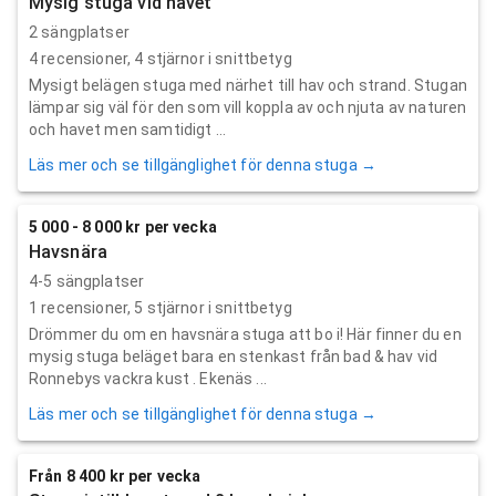
Mysig stuga vid havet
2 sängplatser
4
recensioner,
4
stjärnor i snittbetyg
Mysigt belägen stuga med närhet till hav och strand. Stugan
lämpar sig väl för den som vill koppla av och njuta av naturen
och havet men samtidigt ...
Läs mer och se tillgänglighet för denna stuga →
5 000 - 8 000 kr per vecka
Havsnära
4-5 sängplatser
1
recensioner,
5
stjärnor i snittbetyg
Drömmer du om en havsnära stuga att bo i! Här finner du en
mysig stuga beläget bara en stenkast från bad & hav vid
Ronnebys vackra kust . Ekenäs ...
Läs mer och se tillgänglighet för denna stuga →
Från 8 400 kr per vecka