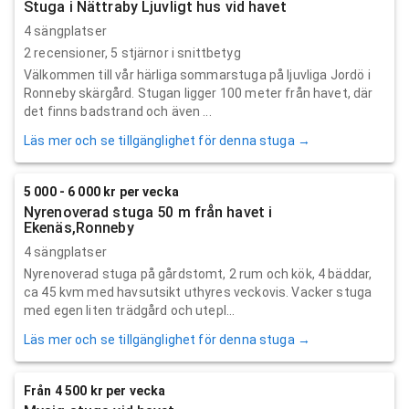
Stuga i Nättraby Ljuvligt hus vid havet
4 sängplatser
2
recensioner,
5
stjärnor i snittbetyg
Välkommen till vår härliga sommarstuga på ljuvliga Jordö i
Ronneby skärgård. Stugan ligger 100 meter från havet, där
det finns badstrand och även ...
Läs mer och se tillgänglighet för denna stuga →
5 000 - 6 000 kr per vecka
Nyrenoverad stuga 50 m från havet i
Ekenäs,Ronneby
4 sängplatser
Nyrenoverad stuga på gårdstomt, 2 rum och kök, 4 bäddar,
ca 45 kvm med havsutsikt uthyres veckovis. Vacker stuga
med egen liten trädgård och utepl...
Läs mer och se tillgänglighet för denna stuga →
Från 4 500 kr per vecka