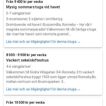
Från 9 400 kr per vecka
Mysig sommarstuga vid havet
5-7 sängplatser
3
recensioner,
5
stjärnor i snittbetyg
Drömboende vid havet i Bussemåla, Ronneby – Hyr vårt
magiska sommarparadis! Välkommen till vår härliga stuga
där man har havet som närmsta granne!...
Läs mer och se tillgänglighet för denna stuga →
8 500 - 9 900 kr per vecka
Vackert sekelskifteshus
4-6 sängplatser
Välkommen till Södra Villagatan 34 i Ronneby. Ett vackert
sekelskifteshus byggt 1903 som ligger utmed Ronnebyån,
mellan centrum och Brunnsparken. 3...
Läs mer och se tillgänglighet för denna stuga →
Från 10 500 kr per vecka