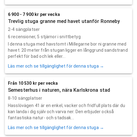
6 900 - 7 900 kr per vecka
Trevlig stuga granne med havet utanför Ronneby
2-4 sängplatser
6
recensioner,
5
stjärnor i snittbetyg
I denna stuga med havstomt i Millegarne bor ni granne med
havet. 20 meter från stugan ligger en långgrund sandstrand
perfekt för bad och lek eller...
Läs mer och se tillgänglighet för denna stuga →
Från 10 530 kr per vecka
Semesterhus i naturen, nära Karlskrona stad
8-10 sängplatser
Hasslövägen 41 är en enkel, vacker och fridfull plats där du
kan landa i dig själv och varva ner. Den erbjuder också
fantastiska natur- och stadsak...
Läs mer och se tillgänglighet för denna stuga →