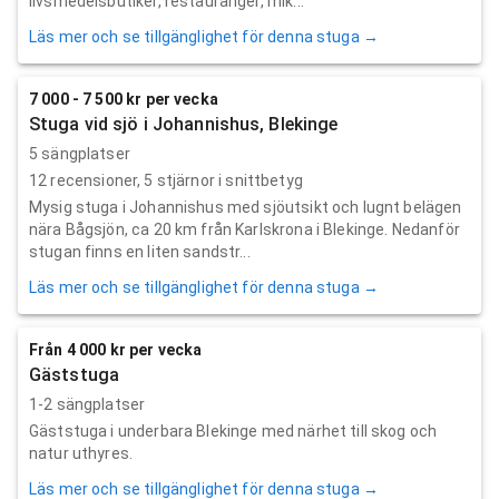
livsmedelsbutiker, restauranger, mik...
Läs mer och se tillgänglighet för denna stuga →
7 000 - 7 500 kr per vecka
Stuga vid sjö i Johannishus, Blekinge
5 sängplatser
12
recensioner,
5
stjärnor i snittbetyg
Mysig stuga i Johannishus med sjöutsikt och lugnt belägen
nära Bågsjön, ca 20 km från Karlskrona i Blekinge. Nedanför
stugan finns en liten sandstr...
Läs mer och se tillgänglighet för denna stuga →
Från 4 000 kr per vecka
Gäststuga
1-2 sängplatser
Gäststuga i underbara Blekinge med närhet till skog och
natur uthyres.
Läs mer och se tillgänglighet för denna stuga →