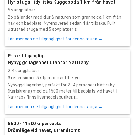
Hyr stuga i idylliska Kuggeboda 1 km från havet
5 sängplatser
Bo på landet med djur & naturen som granne ca 1 km från
hav och badplats. Nyrenoverad sedan 4 år tillbaka. Fullt
utrustad stuga med 5 sovplatser s...
Läs mer och se tillgänglighet för denna stuga →
Pris ej tillgängligt
Nybyggd lägenhet utanför Nättraby
2-4 sängplatser
3
recensioner,
5
stjärnor i snittbetyg
Nybyggd lägenhet, perfekt för 2–4 personer i Nättraby
(Karlskrona) med ca 1500 meter till badplats vid havet. I
Nättraby finns livsmedelsbutiker, r...
Läs mer och se tillgänglighet för denna stuga →
8 500 - 11 500 kr per vecka
Drömläge vid havet, strandtomt