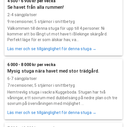
4 500 - 6 900 kr per vecka
Se havet från alla rummen!
2-4 sängplatser
9
recensioner,
5
stjärnor i snittbetyg
Välkommen till denna stuga för upp till 4 personer. Ni
kommer att bo långt ut mot havet i Blekinge skärgård.
Perfekt läge för er som älskar hav, va...
Läs mer och se tillgänglighet för denna stuga →
6 000 - 8 000 kr per vecka
Mysig stuga nära havet med stor trädgård.
6-7 sängplatser
7
recensioner,
5
stjärnor i snittbetyg
Hemtrevlig stuga i vackra Kuggeboda. Stugan har två
våningar, ett sovrum med dubbelsäng på nedre plan och tre
sovrum på övervåningen med möjlighet ...
Läs mer och se tillgänglighet för denna stuga →