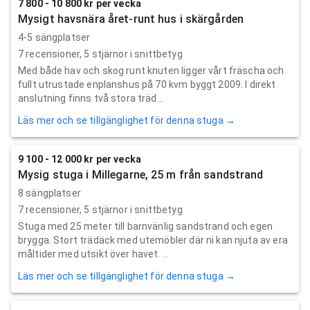
7 800 - 10 800 kr per vecka
Mysigt havsnära året-runt hus i skärgården
4-5 sängplatser
7
recensioner,
5
stjärnor i snittbetyg
Med både hav och skog runt knuten ligger vårt fräscha och
fullt utrustade enplanshus på 70 kvm byggt 2009. I direkt
anslutning finns två stora träd...
Läs mer och se tillgänglighet för denna stuga →
9 100 - 12 000 kr per vecka
Mysig stuga i Millegarne, 25 m från sandstrand
8 sängplatser
7
recensioner,
5
stjärnor i snittbetyg
Stuga med 25 meter till barnvänlig sandstrand och egen
brygga. Stort trädäck med utemöbler där ni kan njuta av era
måltider med utsikt över havet. ...
Läs mer och se tillgänglighet för denna stuga →