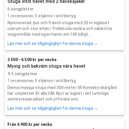
Stuga intill havet med 2 havskajaker
6 sängplatser
1
recensioner,
5
stjärnor i snittbetyg
Nyrenoverad, ljus och fräsch stuga med 20 m inglasat
uterum och stor altan i Trolleboda vackra och välskötta
stugområde med egen hamn om 100 båtpl...
Läs mer och se tillgänglighet för denna stuga →
3 500 - 6 500 kr per vecka
Mysig och bekväm stuga nära havet
4-5 sängplatser
1
recensioner,
5
stjärnor i snittbetyg
Denna mysiga stuga med 300 meter till Ronneby skärgård
har uteplatser åt alla håll. Njut av lugnet i det lummiga
semesterparadiset och utforska omr...
Läs mer och se tillgänglighet för denna stuga →
Från 6 900 kr per vecka