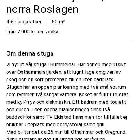
norra Roslagen
4-6 sängplatser
50
m²
Från 7 000 kr per vecka
Om denna stuga
Vi hyr ut vår stuga i Hummeldal. Här bor du med utsikt
över Östhammarsfjärden, ett lugnt läge omgiven av
skog och en kort promenad till en liten badplats.
Stugan har en öppen planlösning med två små sovrum
som rymmer två sängar vardera. Köket är fullt utrustat
med kyl/frys och diskmaskin. Ett badrum med toalett
och dusch. I den öppna planlösningen finns två
bäddsoffor samt TV. Eldstad finns men för tillfället ej
brukbar. Uteplats med bord/stolar samt grill.
Med bil tar det ca 25 min till Öthammar och Öregrund.
Ännu närmare är det till Öregrunds Golfklubb.