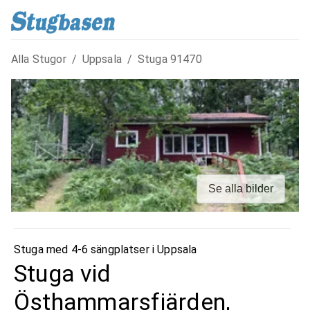
Alla Stugor
/
Uppsala
/
Stuga
91470
Se alla bilder
Stuga med 4-6 sängplatser i
Uppsala
Stuga vid
Östhammarsfjärden,