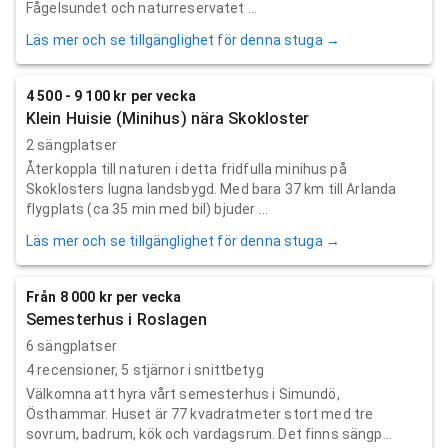
Fågelsundet och naturreservatet ...
Läs mer och se tillgänglighet för denna stuga →
4 500 - 9 100 kr per vecka
Klein Huisie (Minihus) nära Skokloster
2 sängplatser
Återkoppla till naturen i detta fridfulla minihus på
Skoklosters lugna landsbygd. Med bara 37 km till Arlanda
flygplats (ca 35 min med bil) bjuder ...
Läs mer och se tillgänglighet för denna stuga →
Från 8 000 kr per vecka
Semesterhus i Roslagen
6 sängplatser
4
recensioner,
5
stjärnor i snittbetyg
Välkomna att hyra vårt semesterhus i Simundö,
Östhammar. Huset är 77 kvadratmeter stort med tre
sovrum, badrum, kök och vardagsrum. Det finns sängp...