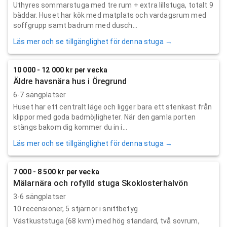
Uthyres sommarstuga med tre rum + extra lillstuga, totalt 9
bäddar. Huset har kök med matplats och vardagsrum med
soffgrupp samt badrum med dusch...
Läs mer och se tillgänglighet för denna stuga →
10 000 - 12 000 kr per vecka
Äldre havsnära hus i Öregrund
6-7 sängplatser
Huset har ett centralt läge och ligger bara ett stenkast från
klippor med goda badmöjligheter. När den gamla porten
stängs bakom dig kommer du in i...
Läs mer och se tillgänglighet för denna stuga →
7 000 - 8 500 kr per vecka
Mälarnära och rofylld stuga Skoklosterhalvön
3-6 sängplatser
10
recensioner,
5
stjärnor i snittbetyg
Västkuststuga (68 kvm) med hög standard, två sovrum,