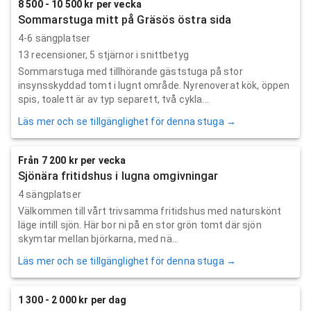
8 500 - 10 500 kr per vecka
Sommarstuga mitt på Gräsös östra sida
4-6 sängplatser
13
recensioner,
5
stjärnor i snittbetyg
Sommarstuga med tillhörande gäststuga på stor
insynsskyddad tomt i lugnt område. Nyrenoverat kök, öppen
spis, toalett är av typ separett, två cykla...
Läs mer och se tillgänglighet för denna stuga →
Från 7 200 kr per vecka
Sjönära fritidshus i lugna omgivningar
4 sängplatser
Välkommen till vårt trivsamma fritidshus med naturskönt
läge intill sjön. Här bor ni på en stor grön tomt där sjön
skymtar mellan björkarna, med nä...
Läs mer och se tillgänglighet för denna stuga →
1 300 - 2 000 kr per dag