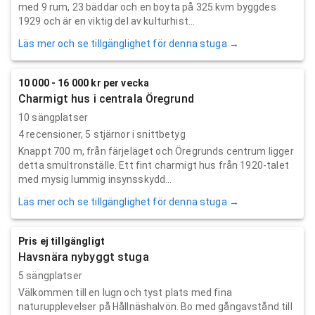
med 9 rum, 23 bäddar och en boyta på 325 kvm byggdes
1929 och är en viktig del av kulturhist...
Läs mer och se tillgänglighet för denna stuga →
10 000 - 16 000 kr per vecka
Charmigt hus i centrala Öregrund
10 sängplatser
4
recensioner,
5
stjärnor i snittbetyg
Knappt 700 m, från färjeläget och Öregrunds centrum ligger
detta smultronställe. Ett fint charmigt hus från 1920-talet
med mysig lummig insynsskydd...
Läs mer och se tillgänglighet för denna stuga →
Pris ej tillgängligt
Havsnära nybyggt stuga
5 sängplatser
Välkommen till en lugn och tyst plats med fina
naturupplevelser på Hållnäshalvön. Bo med gångavstånd till