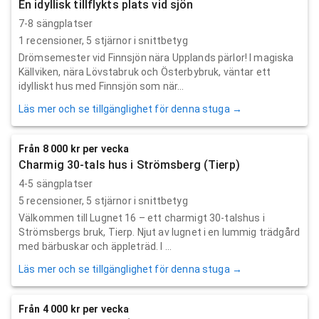
En idyllisk tillflykts plats vid sjön
7-8 sängplatser
1
recensioner,
5
stjärnor i snittbetyg
Drömsemester vid Finnsjön nära Upplands pärlor! I magiska
Källviken, nära Lövstabruk och Österbybruk, väntar ett
idylliskt hus med Finnsjön som när...
Läs mer och se tillgänglighet för denna stuga →
Från 8 000 kr per vecka
Charmig 30-tals hus i Strömsberg (Tierp)
4-5 sängplatser
5
recensioner,
5
stjärnor i snittbetyg
Välkommen till Lugnet 16 – ett charmigt 30-talshus i
Strömsbergs bruk, Tierp. Njut av lugnet i en lummig trädgård
med bärbuskar och äppleträd. I ...
Läs mer och se tillgänglighet för denna stuga →
Från 4 000 kr per vecka