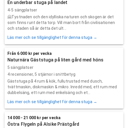
En underbar stuga på landet
4-5 sängplatser
🤗Tystnaden och den idylliska naturen och skogen är det
som finns runt detta torp. Vill man bort från civilisationen
och staden så är detta det ult...
Läs mer och se tillgänglighet för denna stuga →
Från 6 000 kr per vecka
Naturnära Gäststuga på liten gård med höns
5 sängplatser
4
recensioner,
5
stjärnor i snittbetyg
Gäststuga på 4 rum & kök, fullutrustad med dusch,
tvättmaskin, diskmaskin & mikro. Inredd med, ett rum med
dubbelsäng, ett rum med enkelsäng och et...
Läs mer och se tillgänglighet för denna stuga →
14 000 - 21 000 kr per vecka
Östra Flygeln på Alsike Prästgård