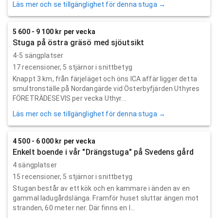
Läs mer och se tillgänglighet för denna stuga →
5 600 - 9 100 kr per vecka
Stuga på östra gräsö med sjöutsikt
4-5 sängplatser
17
recensioner,
5
stjärnor i snittbetyg
Knappt 3 km, från färjeläget och öns ICA affär ligger detta
smultronställe på Nordangärde vid Österbyfjärden Uthyres
FÖRETRÄDESEVIS per vecka Uthyr...
Läs mer och se tillgänglighet för denna stuga →
4 500 - 6 000 kr per vecka
Enkelt boende i vår "Drängstuga" på Svedens gård
4 sängplatser
15
recensioner,
5
stjärnor i snittbetyg
Stugan består av ett kök och en kammare i änden av en
gammal ladugårdslänga. Framför huset sluttar ängen mot
stranden, 60 meter ner. Där finns en l...