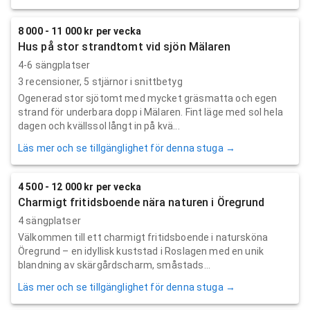
8 000 - 11 000 kr per vecka
Hus på stor strandtomt vid sjön Mälaren
4-6 sängplatser
3
recensioner,
5
stjärnor i snittbetyg
Ogenerad stor sjötomt med mycket gräsmatta och egen
strand för underbara dopp i Mälaren. Fint läge med sol hela
dagen och kvällssol långt in på kvä...
Läs mer och se tillgänglighet för denna stuga →
4 500 - 12 000 kr per vecka
Charmigt fritidsboende nära naturen i Öregrund
4 sängplatser
Välkommen till ett charmigt fritidsboende i natursköna
Öregrund – en idyllisk kuststad i Roslagen med en unik
blandning av skärgårdscharm, småstads...
Läs mer och se tillgänglighet för denna stuga →