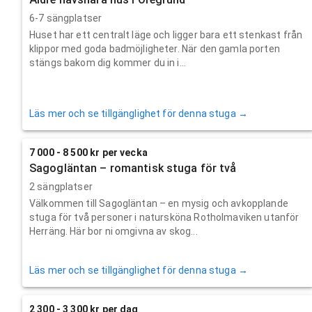
6-7 sängplatser
Huset har ett centralt läge och ligger bara ett stenkast från
klippor med goda badmöjligheter. När den gamla porten
stängs bakom dig kommer du in i...
Läs mer och se tillgänglighet för denna stuga →
7 000 - 8 500 kr per vecka
Sagogläntan – romantisk stuga för två
2 sängplatser
Välkommen till Sagogläntan – en mysig och avkopplande
stuga för två personer i natursköna Rotholmaviken utanför
Herräng. Här bor ni omgivna av skog...
Läs mer och se tillgänglighet för denna stuga →
2 300 - 3 300 kr per dag