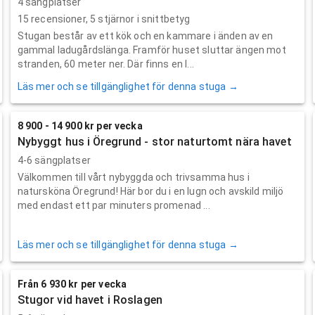
4 sängplatser
15
recensioner,
5
stjärnor i snittbetyg
Stugan består av ett kök och en kammare i änden av en
gammal ladugårdslänga. Framför huset sluttar ängen mot
stranden, 60 meter ner. Där finns en l...
Läs mer och se tillgänglighet för denna stuga →
8 900 - 14 900 kr per vecka
Nybyggt hus i Öregrund - stor naturtomt nära havet
4-6 sängplatser
Välkommen till vårt nybyggda och trivsamma hus i
natursköna Öregrund! Här bor du i en lugn och avskild miljö
med endast ett par minuters promenad ...
Läs mer och se tillgänglighet för denna stuga →
Från 6 930 kr per vecka
Stugor vid havet i Roslagen