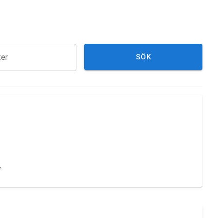
ter
SÖK
k
.