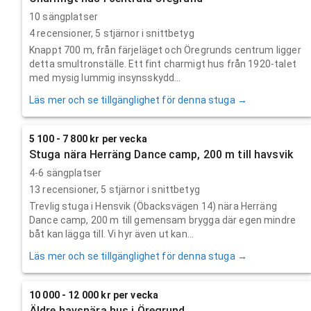
10 sängplatser
4
recensioner,
5
stjärnor i snittbetyg
Knappt 700 m, från färjeläget och Öregrunds centrum ligger
detta smultronställe. Ett fint charmigt hus från 1920-talet
med mysig lummig insynsskydd...
Läs mer och se tillgänglighet för denna stuga →
5 100 - 7 800 kr per vecka
Stuga nära Herräng Dance camp, 200 m till havsvik
4-6 sängplatser
13
recensioner,
5
stjärnor i snittbetyg
Trevlig stuga i Hensvik (Öbacksvägen 14) nära Herräng
Dance camp, 200 m till gemensam brygga där egen mindre
båt kan lägga till. Vi hyr även ut kan...
Läs mer och se tillgänglighet för denna stuga →
10 000 - 12 000 kr per vecka
Äldre havsnära hus i Öregrund