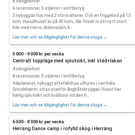
8 sängplatser
6
recensioner,
5
stjärnor i snittbetyg
2 nybyggda hus med 2 stora altaner. Och en friggebod på 15
kvm. Huvudhuset är på 40 kvm,, där finner ni ett nytt stort
kök med micro, diskmaskin, k...
Läs mer och se tillgänglighet för denna stuga →
5 000 - 9 000 kr per vecka
Centralt toppläge med sjöutsikt, inkl städ+lakan
4 sängplatser
8
recensioner,
5
stjärnor i snittbetyg
Välplanerat, nybyggt attefallshus uthyres i centrala
Grisslehamn, strax ovanför ångbåtsbryggan. Huset har
härlig sjöutsikt och kvällssol vid den fi...
Läs mer och se tillgänglighet för denna stuga →
6 500 - 8 900 kr per vecka
Herräng Dance camp i rofylld skog i Herräng