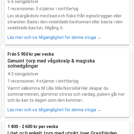
5-6 sängplatser
1
recensioner,
5
stjärnor i snittbetyg
Lev skärgårdsliv med bad och fiske från egna bryggan eller
stranden. Bada i den vedeldade badtunnan eller basta i den
vedeldade bastun, tillgång ti...
Läs mer och se tillgänglighet för denna stuga →
Från 5 950 kr per vecka
Genuint torp med vågskvalp & magiska
solnedgångar
4-5 sängplatser
1
recensioner,
4
stjärnor i snittbetyg
Varmt välkomna till Lilla Villa Norrsilla! Här skapar du
sommarminnen, glömmer stress och vardag, pulsen går ner
och du kan ta dagen som den kommer...
Läs mer och se tillgänglighet för denna stuga →
1 400 - 2 600 kr per vecka
Litet och enkelt torp med utsikt över Granfjärden