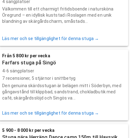
4 sängplatser
Välkommen till ett charmigt fritidsboende i natursköna
Öregrund – en idyllisk kuststad i Roslagen med en unik
blandning av skärgårdscharm, småstads...
Läs mer och se tillgänglighet för denna stuga →
Från 5 800 kr per vecka
Farfars stuga på Singö
4-6 sängplatser
7
recensioner,
5
stjärnor i snittbetyg
Den genuina skärdsstugan är belägen mitt i Söderbyn, med
gångavstånd till klippbad, sandstrand, chokladbutik med
café, skärgårdsslöjd och Singös va...
Läs mer och se tillgänglighet för denna stuga →
5 900 - 8 000 kr per vecka
Stuga nära Herräng Dance camp 150m till Havsvik