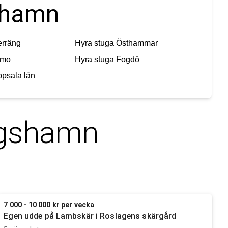
gshamn
rräng
Hyra stuga
Östhammar
imo
Hyra stuga
Fogdö
psala län
gshamn
7 000 - 10 000 kr per vecka
Egen udde på Lambskär i Roslagens skärgård