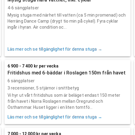
4-6 sängplatser
Mysig stuga med närhet till vatten (ca 5 min promenad) och
Herräng Dance Camp (drygt tio min på cykel). Fyra cyklar
ingår i hyran. Air condition oc...
Läs mer och se tillgänglighet för denna stuga →
6 900 - 7 400 kr per vecka
Fritidshus med 6-bäddar i Roslagen 150m från havet
6 sängplatser
3
recensioner,
5
stjärnor i snittbetyg
Vi hyr ut vårt fritidshus som är beläget endast 150 meter
från havet i Norra Roslagen mellan Öregrund och
Östhammar. Huset ligger i en liten tomtfö...
Läs mer och se tillgänglighet för denna stuga →
7 000 - 12 000 kr per vecka