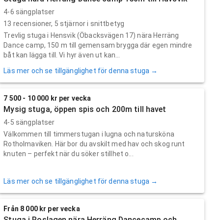
4-6 sängplatser
13
recensioner,
5
stjärnor i snittbetyg
Trevlig stuga i Hensvik (Öbacksvägen 17) nära Herräng
Dance camp, 150 m till gemensam brygga där egen mindre
båt kan lägga till. Vi hyr även ut kan...
Läs mer och se tillgänglighet för denna stuga →
7 500 - 10 000 kr per vecka
Mysig stuga, öppen spis och 200m till havet
4-5 sängplatser
Välkommen till timmerstugan i lugna och natursköna
Rotholmaviken. Här bor du avskilt med hav och skog runt
knuten – perfekt när du söker stillhet o...
Läs mer och se tillgänglighet för denna stuga →
Från 8 000 kr per vecka
Stuga i Roslagen nära Herräng Dancecamp och