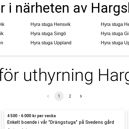
er i närheten av Har
ik
Hyra stuga
Hensvik
Hyra stuga
He
ik
Hyra stuga
Singö
Hyra stuga
G
en
Hyra stuga
Uppland
Hyra stuga
Up
för uthyrning
Har
1
2
4 500 - 6 000 kr per vecka
Enkelt boende i vår "Drängstuga" på Svedens gård