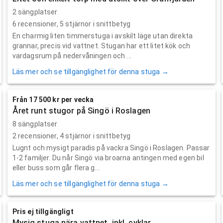
2 sängplatser
6
recensioner,
5
stjärnor i snittbetyg
En charmig liten timmerstuga i avskilt läge utan direkta
grannar, precis vid vattnet. Stugan har ett litet kök och
vardagsrum på nedervåningen och ...
Läs mer och se tillgänglighet för denna stuga →
Från 17 500 kr per vecka
Året runt stugor på Singö i Roslagen
8 sängplatser
2
recensioner,
4
stjärnor i snittbetyg
Lugnt och mysigt paradis på vackra Singö i Roslagen. Passar
1-2 familjer. Du når Singö via broarna antingen med egen bil
eller buss som går flera g...
Läs mer och se tillgänglighet för denna stuga →
Pris ej tillgängligt
Mysig stuga nära vattnet, inkl. cyklar