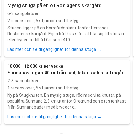
Mysig stuga på en ö i Roslagens skärgård.
6-8 sängplatser
2
recensioner,
5
stjärnor i snittbetyg
Stugan ligger på ön Norrgårdsskär utanför Herräng i
Roslagens skärgård. Egen båt krävs för att ta sig till stugan
eller hyr en roddbåt Cresent 410 ...
Läs mer och se tillgänglighet för denna stuga →
10 000 - 12 000 kr per vecka
Sunnanöstugan 40 m från bad, lakan och städ ingår
7-8 sängplatser
1
recensioner,
5
stjärnor i snittbetyg
Ny på Stugknuten. En mysig stuga, röd med vita knutar, på
populära Sunnanö 2,3 km utanför Öregrund och ett stenkast
från Sunnanöbadet med bryggor o...
Läs mer och se tillgänglighet för denna stuga →