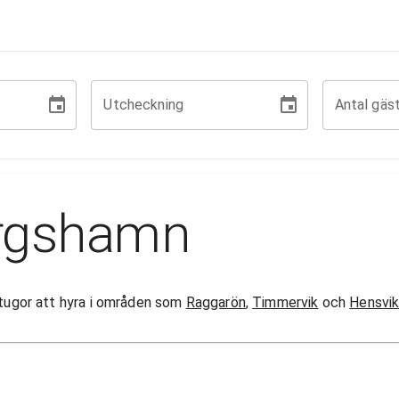
Utcheckning
Antal gäs
argshamn
 stugor att hyra i områden som
Raggarön
,
Timmervik
och
Hensvi