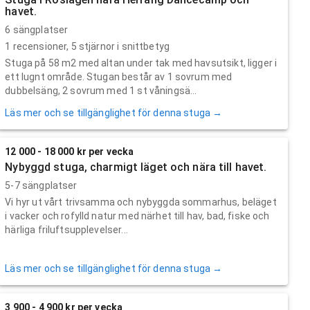
havet.
6 sängplatser
1
recensioner,
5
stjärnor i snittbetyg
Stuga på 58 m2 med altan under tak med havsutsikt, ligger i
ett lugnt område. Stugan består av 1 sovrum med
dubbelsäng, 2 sovrum med 1 st våningsä...
Läs mer och se tillgänglighet för denna stuga →
12 000 - 18 000 kr per vecka
Nybyggd stuga, charmigt läget och nära till havet.
5-7 sängplatser
Vi hyr ut vårt trivsamma och nybyggda sommarhus, beläget
i vacker och rofylld natur med närhet till hav, bad, fiske och
härliga friluftsupplevelser...
Läs mer och se tillgänglighet för denna stuga →
3 900 - 4 900 kr per vecka