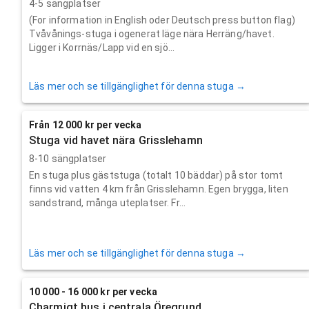
4-5 sängplatser
(For information in English oder Deutsch press button flag)
Tvåvånings-stuga i ogenerat läge nära Herräng/havet.
Ligger i Korrnäs/Lapp vid en sjö...
Läs mer och se tillgänglighet för denna stuga →
Från 12 000 kr per vecka
Stuga vid havet nära Grisslehamn
8-10 sängplatser
En stuga plus gäststuga (totalt 10 bäddar) på stor tomt
finns vid vatten 4 km från Grisslehamn. Egen brygga, liten
sandstrand, många uteplatser. Fr...
Läs mer och se tillgänglighet för denna stuga →
10 000 - 16 000 kr per vecka
Charmigt hus i centrala Öregrund