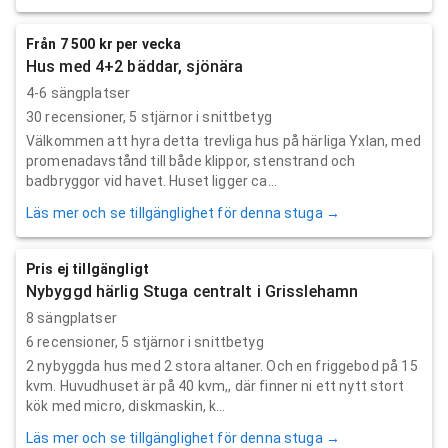
Från 7 500 kr per vecka
Hus med 4+2 bäddar, sjönära
4-6 sängplatser
30
recensioner,
5
stjärnor i snittbetyg
Välkommen att hyra detta trevliga hus på härliga Yxlan, med
promenadavstånd till både klippor, stenstrand och
badbryggor vid havet. Huset ligger ca...
Läs mer och se tillgänglighet för denna stuga →
Pris ej tillgängligt
Nybyggd härlig Stuga centralt i Grisslehamn
8 sängplatser
6
recensioner,
5
stjärnor i snittbetyg
2 nybyggda hus med 2 stora altaner. Och en friggebod på 15
kvm. Huvudhuset är på 40 kvm,, där finner ni ett nytt stort
kök med micro, diskmaskin, k...
Läs mer och se tillgänglighet för denna stuga →