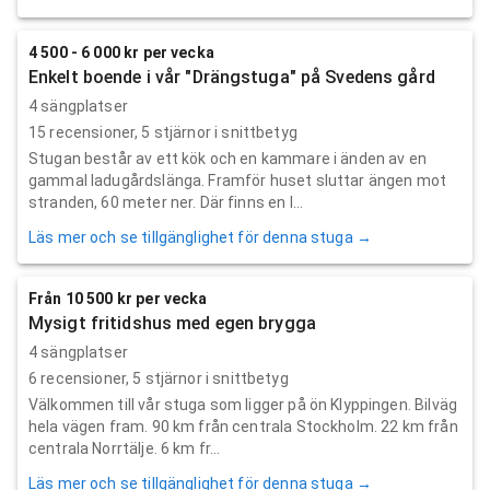
4 500 - 6 000 kr per vecka
Enkelt boende i vår "Drängstuga" på Svedens gård
4 sängplatser
15
recensioner,
5
stjärnor i snittbetyg
Stugan består av ett kök och en kammare i änden av en
gammal ladugårdslänga. Framför huset sluttar ängen mot
stranden, 60 meter ner. Där finns en l...
Läs mer och se tillgänglighet för denna stuga →
Från 10 500 kr per vecka
Mysigt fritidshus med egen brygga
4 sängplatser
6
recensioner,
5
stjärnor i snittbetyg
Välkommen till vår stuga som ligger på ön Klyppingen. Bilväg
hela vägen fram. 90 km från centrala Stockholm. 22 km från
centrala Norrtälje. 6 km fr...
Läs mer och se tillgänglighet för denna stuga →