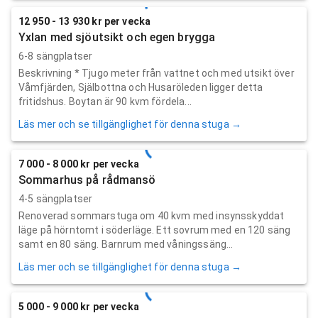
12 950 - 13 930 kr per vecka
Yxlan med sjöutsikt och egen brygga
6-8 sängplatser
Beskrivning * Tjugo meter från vattnet och med utsikt över
Våmfjärden, Själbottna och Husaröleden ligger detta
fritidshus. Boytan är 90 kvm fördela...
Läs mer och se tillgänglighet för denna stuga →
7 000 - 8 000 kr per vecka
Sommarhus på rådmansö
4-5 sängplatser
Renoverad sommarstuga om 40 kvm med insynsskyddat
läge på hörntomt i söderläge. Ett sovrum med en 120 säng
samt en 80 säng. Barnrum med våningssäng...
Läs mer och se tillgänglighet för denna stuga →
5 000 - 9 000 kr per vecka