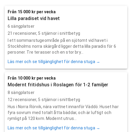
Från 15 000 kr per vecka
Lilla paradiset vid havet
6 sängplatser
21
recensioner,
5
stjärnor i snittbetyg
I ett sommarstugeområde på en sjötomt vid havet i
Stockholms norra skärgård ligger detta lilla paradis för 6
personer. Tre terasser och en stor bry...
Läs mer och se tillgänglighet för denna stuga →
Från 10 000 kr per vecka
Modernt fritidshus i Roslagen för 1-2 familjer
8 sängplatser
12
recensioner,
5
stjärnor i snittbetyg
Hus i Norra Rörvik, nära vattnet innanför Väddö. Huset har
fyra sovrum med totalt åtta bäddar, och är luftigt och
rymligt på 120 kvm. Modernt utrus...
Läs mer och se tillgänglighet för denna stuga →