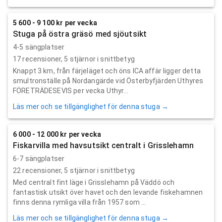
5 600 - 9 100 kr per vecka
Stuga på östra gräsö med sjöutsikt
4-5 sängplatser
17
recensioner,
5
stjärnor i snittbetyg
Knappt 3 km, från färjeläget och öns ICA affär ligger detta
smultronställe på Nordangärde vid Österbyfjärden Uthyres
FÖRETRÄDESEVIS per vecka Uthyr...
Läs mer och se tillgänglighet för denna stuga →
6 000 - 12 000 kr per vecka
Fiskarvilla med havsutsikt centralt i Grisslehamn
6-7 sängplatser
22
recensioner,
5
stjärnor i snittbetyg
Med centralt fint läge i Grisslehamn på Väddö och
fantastisk utsikt över havet och den levande fiskehamnen
finns denna rymliga villa från 1957 som ...
Läs mer och se tillgänglighet för denna stuga →