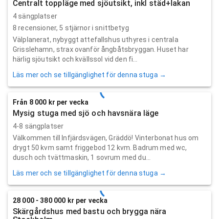
Centralt toppläge med sjöutsikt, inkl städ+lakan
4 sängplatser
8
recensioner,
5
stjärnor i snittbetyg
Välplanerat, nybyggt attefallshus uthyres i centrala
Grisslehamn, strax ovanför ångbåtsbryggan. Huset har
härlig sjöutsikt och kvällssol vid den fi...
Läs mer och se tillgänglighet för denna stuga →
Från 8 000 kr per vecka
Mysig stuga med sjö och havsnära läge
4-8 sängplatser
Välkommen till Infjärdsvägen, Gräddö! Vinterbonat hus om
drygt 50 kvm samt friggebod 12 kvm. Badrum med wc,
dusch och tvättmaskin, 1 sovrum med du...
Läs mer och se tillgänglighet för denna stuga →
28 000 - 380 000 kr per vecka
Skärgårdshus med bastu och brygga nära