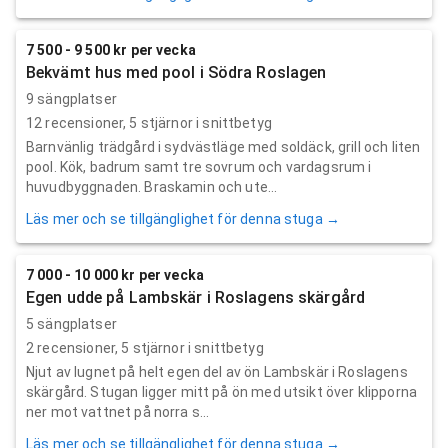
7 500 - 9 500 kr per vecka
Bekvämt hus med pool i Södra Roslagen
9 sängplatser
12
recensioner,
5
stjärnor i snittbetyg
Barnvänlig trädgård i sydvästläge med soldäck, grill och liten
pool. Kök, badrum samt tre sovrum och vardagsrum i
huvudbyggnaden. Braskamin och ute...
Läs mer och se tillgänglighet för denna stuga →
7 000 - 10 000 kr per vecka
Egen udde på Lambskär i Roslagens skärgård
5 sängplatser
2
recensioner,
5
stjärnor i snittbetyg
Njut av lugnet på helt egen del av ön Lambskär i Roslagens
skärgård. Stugan ligger mitt på ön med utsikt över klipporna
ner mot vattnet på norra s...
Läs mer och se tillgänglighet för denna stuga →