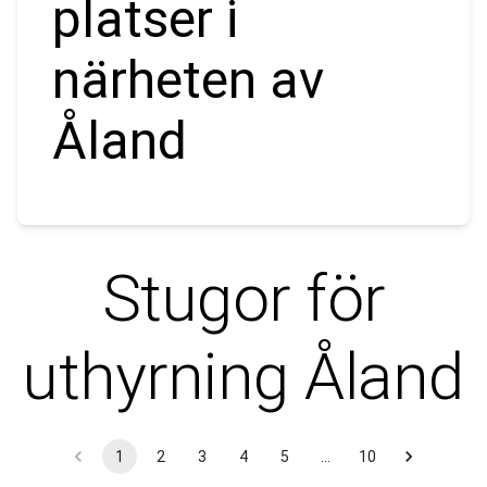
platser i
närheten av
Åland
Stugor för
uthyrning
Åland
1
2
3
4
5
…
10