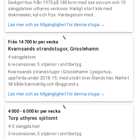
Gediget hus från 1973 på 180 kvm med sex sovrum och 10
sängplatser uthyres veckovis. Härligt stort kök med
diskmaskin, kyl och frys. Vardagsrum med...
Läs mer och se tillgänglighet för denna stuga →
Från 14 700 kr per vecka
Kvarnsands strandstugor, Grisslehamn.
4 sängplatser
6
recensioner,
5
stjärnor i snittbetyg
Kvarnsands strandstugor i Grisslehamn. Lyxiga hus,
uppförda under 2018-19, med utsikt över Ålands hav. Närhet
till både barnvänlig och långgrund s...
Läs mer och se tillgänglighet för denna stuga →
4 000 - 6 000 kr per vecka
Torp uthyres sjötomt
4-5 sängplatser
3
recensioner,
5
stjärnor i snittbetyg