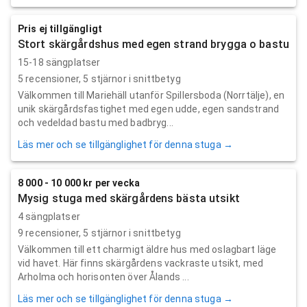
Pris ej tillgängligt
Stort skärgårdshus med egen strand brygga o bastu
15-18 sängplatser
5
recensioner,
5
stjärnor i snittbetyg
Välkommen till Mariehäll utanför Spillersboda (Norrtälje), en
unik skärgårdsfastighet med egen udde, egen sandstrand
och vedeldad bastu med badbryg...
Läs mer och se tillgänglighet för denna stuga →
8 000 - 10 000 kr per vecka
Mysig stuga med skärgårdens bästa utsikt
4 sängplatser
9
recensioner,
5
stjärnor i snittbetyg
Välkommen till ett charmigt äldre hus med oslagbart läge
vid havet. Här finns skärgårdens vackraste utsikt, med
Arholma och horisonten över Ålands ...
Läs mer och se tillgänglighet för denna stuga →