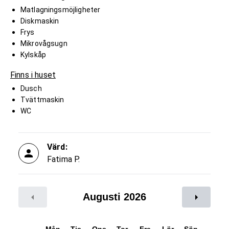
Matlagningsmöjligheter
Diskmaskin
Frys
Mikrovågsugn
Kylskåp
Finns i huset
Dusch
Tvättmaskin
WC
Värd:
Fatima P.
Augusti 2026
Mån
Tis
Ons
Tor
Fre
Lör
Sön