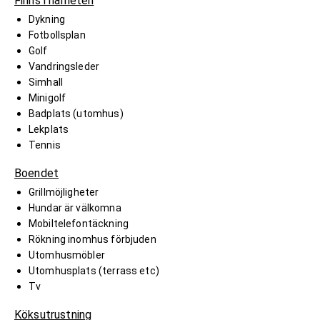
Finns i närheten
Dykning
Fotbollsplan
Golf
Vandringsleder
Simhall
Minigolf
Badplats (utomhus)
Lekplats
Tennis
Boendet
Grillmöjligheter
Hundar är välkomna
Mobiltelefontäckning
Rökning inomhus förbjuden
Utomhusmöbler
Utomhusplats (terrass etc)
Tv
Köksutrustning