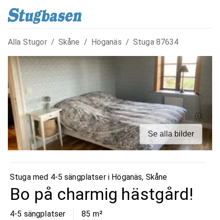
Alla Stugor
/
Skåne
/
Höganäs
/
Stuga
87634
Se alla bilder
Stuga med 4-5 sängplatser i
Höganäs
,
Skåne
Bo på charmig hästgård!
4-5 sängplatser
85
m²