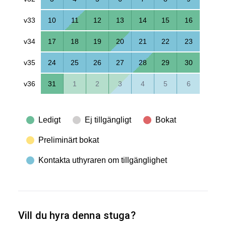
v33
10
11
12
13
14
15
16
v34
17
18
19
20
21
22
23
v35
24
25
26
27
28
29
30
v36
31
1
2
3
4
5
6
Ledigt
Ej tillgängligt
Bokat
Preliminärt bokat
Kontakta uthyraren om tillgänglighet
Vill du hyra denna stuga?