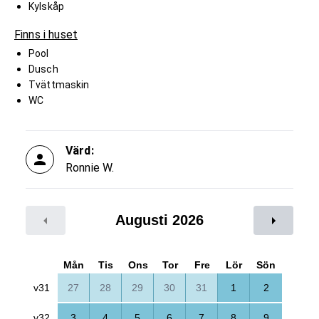
Kylskåp
Finns i huset
Pool
Dusch
Tvättmaskin
WC
Värd:
Ronnie W.
Augusti 2026
Mån
Tis
Ons
Tor
Fre
Lör
Sön
v31
27
28
29
30
31
1
2
v32
3
4
5
6
7
8
9