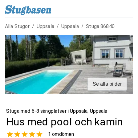
Alla Stugor
/
Uppsala
/
Uppsala
/
Stuga
86840
Se alla bilder
Stuga med 6-8 sängplatser i
Uppsala
,
Uppsala
Hus med pool och kamin
1
omdömen