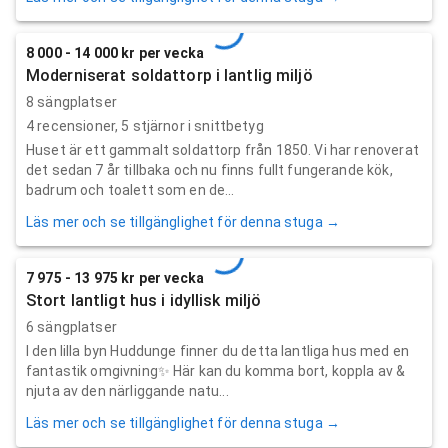
8 000 - 14 000 kr per vecka
Moderniserat soldattorp i lantlig miljö
8 sängplatser
4
recensioner,
5
stjärnor i snittbetyg
Huset är ett gammalt soldattorp från 1850. Vi har renoverat
det sedan 7 år tillbaka och nu finns fullt fungerande kök,
badrum och toalett som en de...
Läs mer och se tillgänglighet för denna stuga →
7 975 - 13 975 kr per vecka
Stort lantligt hus i idyllisk miljö
6 sängplatser
I den lilla byn Huddunge finner du detta lantliga hus med en
fantastik omgivning✨ Här kan du komma bort, koppla av &
njuta av den närliggande natu...
Läs mer och se tillgänglighet för denna stuga →