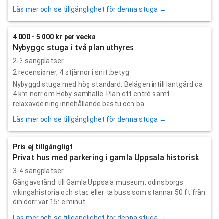
Läs mer och se tillgänglighet för denna stuga →
4 000 - 5 000 kr per vecka
Nybyggd stuga i två plan uthyres
2-3 sängplatser
2
recensioner,
4
stjärnor i snittbetyg
Nybyggd stuga med hög standard. Belägen intill lantgård ca
4 km norr om Heby samhälle. Plan ett entré samt
relaxavdelning innehållande bastu och ba...
Läs mer och se tillgänglighet för denna stuga →
Pris ej tillgängligt
Privat hus med parkering i gamla Uppsala historisk
3-4 sängplatser
Gångavstånd till Gamla Uppsala museum, odinsborgs
vikingahistoria och stad eller ta buss som stannar 50 ft från
din dörr var 15: e minut.
Läs mer och se tillgänglighet för denna stuga →