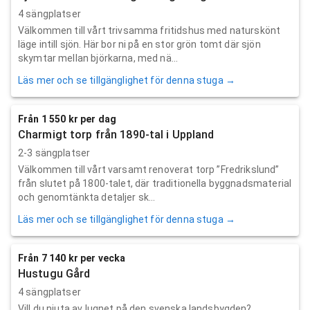
4 sängplatser
Välkommen till vårt trivsamma fritidshus med naturskönt
läge intill sjön. Här bor ni på en stor grön tomt där sjön
skymtar mellan björkarna, med nä...
Läs mer och se tillgänglighet för denna stuga →
Från 1 550 kr per dag
Charmigt torp från 1890-tal i Uppland
2-3 sängplatser
Välkommen till vårt varsamt renoverat torp ”Fredrikslund”
från slutet på 1800-talet, där traditionella byggnadsmaterial
och genomtänkta detaljer sk...
Läs mer och se tillgänglighet för denna stuga →
Från 7 140 kr per vecka
Hustugu Gård
4 sängplatser
Vill du njuta av lugnet på den svenska landsbygden?