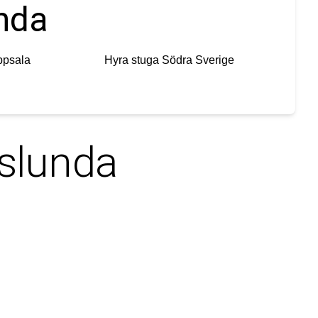
unda
ppsala
Hyra stuga
Södra Sverige
slunda