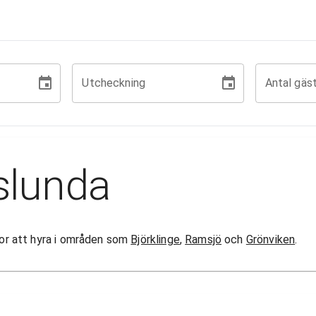
Utcheckning
Antal gäs
slunda
ugor att hyra i områden som
Björklinge
,
Ramsjö
och
Grönviken
.