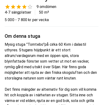
9
omdömen
4-7 sängplatser
50
m²
5 000 - 7 800 kr per vecka
Om denna stuga
Mysig stuga ”Tomtebo”på cirka 60 Kvm i dalastil
uthyres. Stugans höjdpunkt är ett stort
allrum/vardagsrum med en öppen spis, stora
blyinfattade fönster som vetter ut mot en vacker,
rymlig gård med utsikt över Siljan. Här finns goda
möjligheter att njuta av den friska skogsluften och den
storslagna naturen som väntar runt knuten.
Det finns mängder av alternativ för dig som vill komma
hit och koppla av i närheten av stugan. Sitta inne och
värma er vid elden, njuta av en god bok, sola och grilla