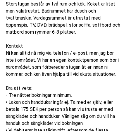
Storstugan består av två rum och kök. Köket är litet
men välutrustat. Badrummet har dusch och
tvättmaskin. Vardagsrummet är utrustat med
öppenspis, TV, DVD, brädspel, stor soffa, soffbord och
matbord som rymmer 6-8 platser.
Kontakt
Ni kan alltid nå mig via telefon / e-post, men jag bor
inte i området. Vi har en egen kontaktperson som bor i
närområdet, som förbereder stugan åt er innan ni
kommer, och kan även hjälpa till vid akuta situationer.
Bra att veta:
- Tre nätter bokningar minimum.
• Lakan och handdukar ingår ej. Ta med er själv, eller
betala 175 SEK per person så kan vi utrusta er med
sängkläder och handdukar. Vänligen säg om du vill ha
handuk och sängkläder vid bokningen.
• Vi debiterar inte städavgift, eftersom de flesta