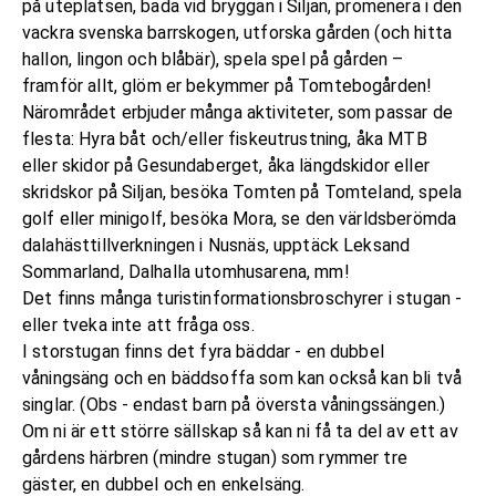
på uteplatsen, bada vid bryggan i Siljan, promenera i den
vackra svenska barrskogen, utforska gården (och hitta
hallon, lingon och blåbär), spela spel på gården –
framför allt, glöm er bekymmer på Tomtebogården!
Närområdet erbjuder många aktiviteter, som passar de
flesta: Hyra båt och/eller fiskeutrustning, åka MTB
eller skidor på Gesundaberget, åka längdskidor eller
skridskor på Siljan, besöka Tomten på Tomteland, spela
golf eller minigolf, besöka Mora, se den världsberömda
dalahästtillverkningen i Nusnäs, upptäck Leksand
Sommarland, Dalhalla utomhusarena, mm!
Det finns många turistinformationsbroschyrer i stugan -
eller tveka inte att fråga oss.
I storstugan finns det fyra bäddar - en dubbel
våningsäng och en bäddsoffa som kan också kan bli två
singlar. (Obs - endast barn på översta våningssängen.)
Om ni är ett större sällskap så kan ni få ta del av ett av
gårdens härbren (mindre stugan) som rymmer tre
gäster, en dubbel och en enkelsäng.