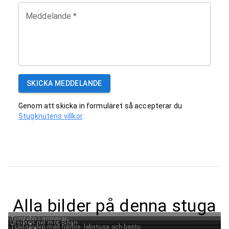
Meddelande
*
SKICKA MEDDELANDE
Genom att skicka in formuläret så accepterar du
Stugknutens villkor
.
Alla bilder på denna stuga
Tomtebo i sommar
Utsikten ner mot Siljan
Trädgården med härbre, lekstuga och bastu