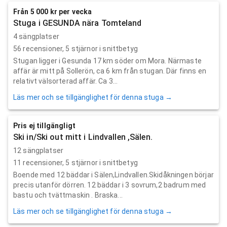
Från 5 000 kr per vecka
Stuga i GESUNDA nära Tomteland
4 sängplatser
56
recensioner,
5
stjärnor i snittbetyg
Stugan ligger i Gesunda 17 km söder om Mora. Närmaste
affär är mitt på Sollerön, ca 6 km från stugan. Där finns en
relativt välsorterad affär. Ca 3...
Läs mer och se tillgänglighet för denna stuga →
Pris ej tillgängligt
Ski in/Ski out mitt i Lindvallen ,Sälen.
12 sängplatser
11
recensioner,
5
stjärnor i snittbetyg
Boende med 12 bäddar i Sälen,Lindvallen.Skidåkningen börjar
precis utanför dörren. 12 bäddar i 3 sovrum,2 badrum med
bastu och tvättmaskin . Braska...
Läs mer och se tillgänglighet för denna stuga →