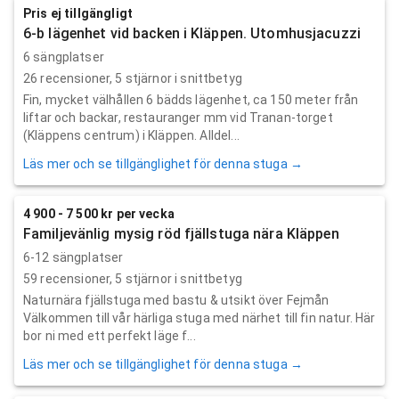
Pris ej tillgängligt
6-b lägenhet vid backen i Kläppen. Utomhusjacuzzi
6 sängplatser
26
recensioner,
5
stjärnor i snittbetyg
Fin, mycket välhållen 6 bädds lägenhet, ca 150 meter från
liftar och backar, restauranger mm vid Tranan-torget
(Kläppens centrum) i Kläppen. Alldel...
Läs mer och se tillgänglighet för denna stuga →
4 900 - 7 500 kr per vecka
Familjevänlig mysig röd fjällstuga nära Kläppen
6-12 sängplatser
59
recensioner,
5
stjärnor i snittbetyg
Naturnära fjällstuga med bastu & utsikt över Fejmån
Välkommen till vår härliga stuga med närhet till fin natur. Här
bor ni med ett perfekt läge f...
Läs mer och se tillgänglighet för denna stuga →