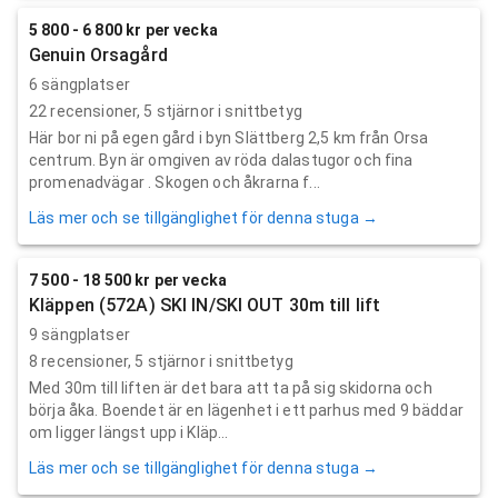
5 800 - 6 800 kr per vecka
Genuin Orsagård
6 sängplatser
22
recensioner,
5
stjärnor i snittbetyg
Här bor ni på egen gård i byn Slättberg 2,5 km från Orsa
centrum. Byn är omgiven av röda dalastugor och fina
promenadvägar . Skogen och åkrarna f...
Läs mer och se tillgänglighet för denna stuga →
7 500 - 18 500 kr per vecka
Kläppen (572A) SKI IN/SKI OUT 30m till lift
9 sängplatser
8
recensioner,
5
stjärnor i snittbetyg
Med 30m till liften är det bara att ta på sig skidorna och
börja åka. Boendet är en lägenhet i ett parhus med 9 bäddar
om ligger längst upp i Kläp...
Läs mer och se tillgänglighet för denna stuga →