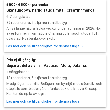
5 500 - 6 500 kr per vecka
Skattungbyn, härlig stuga mitt i Orsafinnmark !
6-7 sängplatser
39
recensioner,
5
stjärnor i snittbetyg
Än så länge några lediga veckor under sommaren 2026. Hör
av er för mer information. Charmig och fräsch stuga, fullt
utrustad! Nya bänkskivor i kök...
Läs mer och se tillgänglighet för denna stuga →
Pris ej tillgängligt
Separat del av villa i Vattnäs, Mora, Dalarna.
4 sängplatser
13
recensioner,
5
stjärnor i snittbetyg
Mysig lägenhet i villa. Belägen i en bymiljö med sjöutsikt och
uteplats som bjuder på en fantastisk utsikt över Orsasjön.
Här kan du njuta av lugn...
Läs mer och se tillgänglighet för denna stuga →