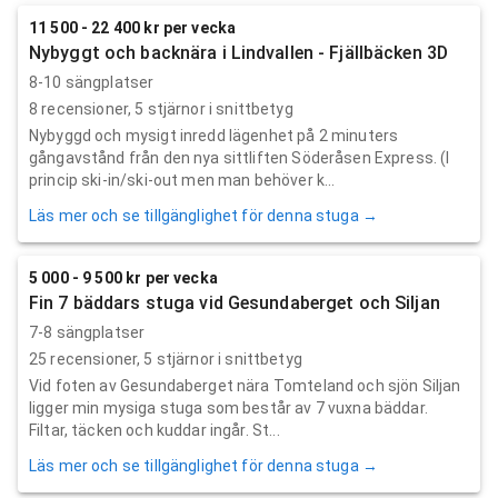
11 500 - 22 400 kr per vecka
Nybyggt och backnära i Lindvallen - Fjällbäcken 3D
8-10 sängplatser
8
recensioner,
5
stjärnor i snittbetyg
Nybyggd och mysigt inredd lägenhet på 2 minuters
gångavstånd från den nya sittliften Söderåsen Express. (I
princip ski-in/ski-out men man behöver k...
Läs mer och se tillgänglighet för denna stuga →
5 000 - 9 500 kr per vecka
Fin 7 bäddars stuga vid Gesundaberget och Siljan
7-8 sängplatser
25
recensioner,
5
stjärnor i snittbetyg
Vid foten av Gesundaberget nära Tomteland och sjön Siljan
ligger min mysiga stuga som består av 7 vuxna bäddar.
Filtar, täcken och kuddar ingår. St...
Läs mer och se tillgänglighet för denna stuga →