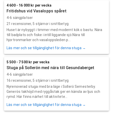
4 600 - 16 000 kr per vecka
Fritidshus vid Vasalopps spåret
4-6 sängplatser
21
recensioner,
5
stjärnor i snittbetyg
Huset är nybyggt i timmer med modernt kök o bastu. Nära
till badplats och fiske i intill liggande sjö.Nära till
hjortronmarker och vasaloppsleden p...
Läs mer och se tillgänglighet för denna stuga →
5 500 - 7 500 kr per vecka
Stuga på Sollerön med nära till Gesundaberget
4-6 sängplatser
16
recensioner,
5
stjärnor i snittbetyg
Nyrenoverad stuga med bra läge i Sollerö Semesterby.
Generös takhöjd med ryggåstak ger en känsla av ljus och
rymd. Här finns närhet till aktivitete...
Läs mer och se tillgänglighet för denna stuga →