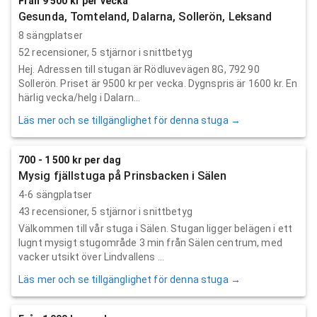
Från 9 500 kr per vecka
Gesunda, Tomteland, Dalarna, Sollerön, Leksand
8 sängplatser
52
recensioner,
5
stjärnor i snittbetyg
Hej. Adressen till stugan är Rödluvevägen 8G, 792 90
Sollerön. Priset är 9500 kr per vecka. Dygnspris är 1600 kr. En
härlig vecka/helg i Dalarn...
Läs mer och se tillgänglighet för denna stuga →
700 - 1 500 kr per dag
Mysig fjällstuga på Prinsbacken i Sälen
4-6 sängplatser
43
recensioner,
5
stjärnor i snittbetyg
Välkommen till vår stuga i Sälen. Stugan ligger belägen i ett
lugnt mysigt stugområde 3 min från Sälen centrum, med
vacker utsikt över Lindvallens ...
Läs mer och se tillgänglighet för denna stuga →