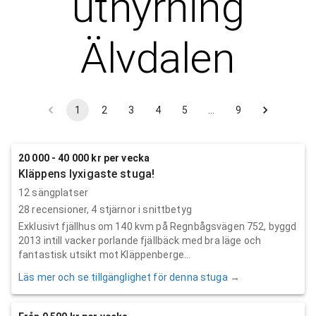
uthyrning
Älvdalen
1
2
3
4
5
…
9
20 000 - 40 000 kr per vecka
Kläppens lyxigaste stuga!
12 sängplatser
28
recensioner,
4
stjärnor i snittbetyg
Exklusivt fjällhus om 140 kvm på Regnbågsvägen 752, byggd
2013 intill vacker porlande fjällbäck med bra läge och
fantastisk utsikt mot Kläppenberge...
Läs mer och se tillgänglighet för denna stuga →