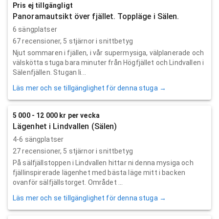
Pris ej tillgängligt
Panoramautsikt över fjället. Toppläge i Sälen.
6 sängplatser
67
recensioner,
5
stjärnor i snittbetyg
Njut sommaren i fjällen, i vår supermysiga, välplanerade och
välskötta stuga bara minuter från Högfjället och Lindvallen i
Sälenfjällen. Stugan li...
Läs mer och se tillgänglighet för denna stuga →
5 000 - 12 000 kr per vecka
Lägenhet i Lindvallen (Sälen)
4-6 sängplatser
27
recensioner,
5
stjärnor i snittbetyg
På sälfjällstoppen i Lindvallen hittar ni denna mysiga och
fjällinspirerade lägenhet med bästa läge mitt i backen
ovanför sälfjällstorget. Området ...
Läs mer och se tillgänglighet för denna stuga →