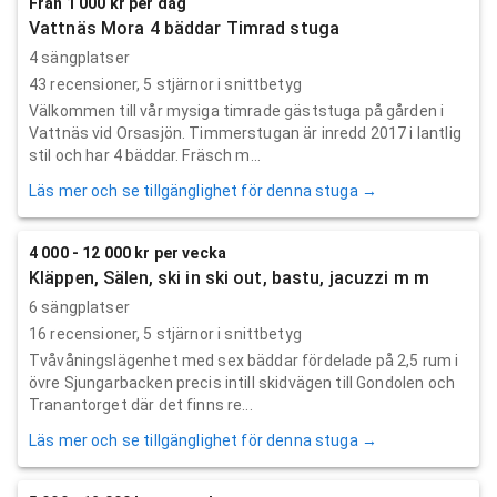
Från 1 000 kr per dag
Vattnäs Mora 4 bäddar Timrad stuga
4 sängplatser
43
recensioner,
5
stjärnor i snittbetyg
Välkommen till vår mysiga timrade gäststuga på gården i
Vattnäs vid Orsasjön. Timmerstugan är inredd 2017 i lantlig
stil och har 4 bäddar. Fräsch m...
Läs mer och se tillgänglighet för denna stuga →
4 000 - 12 000 kr per vecka
Kläppen, Sälen, ski in ski out, bastu, jacuzzi m m
6 sängplatser
16
recensioner,
5
stjärnor i snittbetyg
Tvåvåningslägenhet med sex bäddar fördelade på 2,5 rum i
övre Sjungarbacken precis intill skidvägen till Gondolen och
Tranantorget där det finns re...
Läs mer och se tillgänglighet för denna stuga →