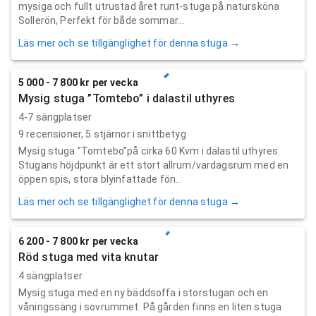
mysiga och fullt utrustad året runt-stuga på natursköna
Sollerön, Perfekt för både sommar...
Läs mer och se tillgänglighet för denna stuga →
5 000 - 7 800 kr per vecka
Mysig stuga ”Tomtebo” i dalastil uthyres
4-7 sängplatser
9
recensioner,
5
stjärnor i snittbetyg
Mysig stuga ”Tomtebo”på cirka 60 Kvm i dalastil uthyres.
Stugans höjdpunkt är ett stort allrum/vardagsrum med en
öppen spis, stora blyinfattade fön...
Läs mer och se tillgänglighet för denna stuga →
6 200 - 7 800 kr per vecka
Röd stuga med vita knutar
4 sängplatser
Mysig stuga med en ny bäddsoffa i storstugan och en
våningssäng i sovrummet. På gården finns en liten stuga