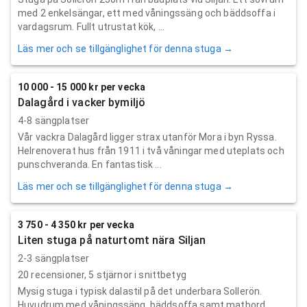
med 2 enkelsängar, ett med våningssäng och bäddsoffa i
vardagsrum. Fullt utrustat kök, ...
Läs mer och se tillgänglighet för denna stuga →
10 000 - 15 000 kr per vecka
Dalagård i vacker bymiljö
4-8 sängplatser
Vår vackra Dalagård ligger strax utanför Mora i byn Ryssa.
Helrenoverat hus från 1911 i två våningar med uteplats och
punschveranda. En fantastisk ...
Läs mer och se tillgänglighet för denna stuga →
3 750 - 4 350 kr per vecka
Liten stuga på naturtomt nära Siljan
2-3 sängplatser
20
recensioner,
5
stjärnor i snittbetyg
Mysig stuga i typisk dalastil på det underbara Sollerön.
Huvudrum med våningssäng, bäddsoffa samt matbord,