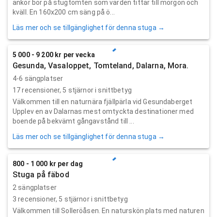
ankor bor på stugtomten som värden tittar till morgon och
kväll. En 160x200 cm säng på ö...
Läs mer och se tillgänglighet för denna stuga →
5 000 - 9 200 kr per vecka
Gesunda, Vasaloppet, Tomteland, Dalarna, Mora.
4-6 sängplatser
17
recensioner,
5
stjärnor i snittbetyg
Välkommen till en naturnära fjällpärla vid Gesundaberget
Upplev en av Dalarnas mest omtyckta destinationer med
boende på bekvämt gångavstånd till ...
Läs mer och se tillgänglighet för denna stuga →
800 - 1 000 kr per dag
Stuga på fäbod
2 sängplatser
3
recensioner,
5
stjärnor i snittbetyg
Välkommen till Solleröåsen. En naturskön plats med naturen