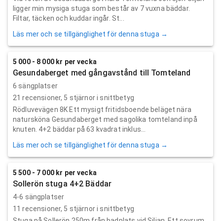
ligger min mysiga stuga som består av 7 vuxna bäddar.
Filtar, täcken och kuddar ingår. St...
Läs mer och se tillgänglighet för denna stuga →
5 000 - 8 000 kr per vecka
Gesundaberget med gångavstånd till Tomteland
6 sängplatser
21
recensioner,
5
stjärnor i snittbetyg
Rödluvevägen 8K Ett mysigt fritidsboende beläget nära
natursköna Gesundaberget med sagolika tomteland inpå
knuten. 4+2 bäddar på 63 kvadrat inklus...
Läs mer och se tillgänglighet för denna stuga →
5 500 - 7 000 kr per vecka
Sollerön stuga 4+2 Bäddar
4-6 sängplatser
11
recensioner,
5
stjärnor i snittbetyg
Stuga på Sollerön 250m från badplats vid Siljan. Ett sovrum