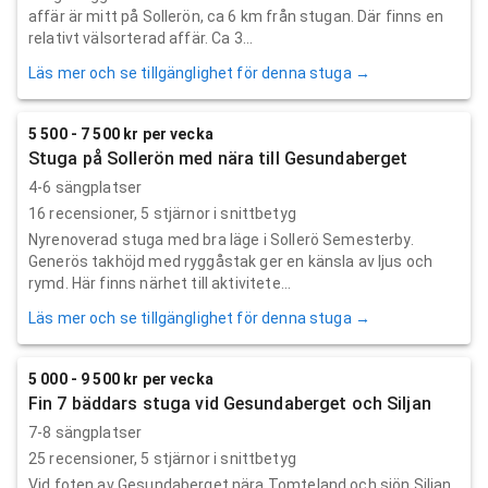
affär är mitt på Sollerön, ca 6 km från stugan. Där finns en
relativt välsorterad affär. Ca 3...
Läs mer och se tillgänglighet för denna stuga →
5 500 - 7 500 kr per vecka
Stuga på Sollerön med nära till Gesundaberget
4-6 sängplatser
16
recensioner,
5
stjärnor i snittbetyg
Nyrenoverad stuga med bra läge i Sollerö Semesterby.
Generös takhöjd med ryggåstak ger en känsla av ljus och
rymd. Här finns närhet till aktivitete...
Läs mer och se tillgänglighet för denna stuga →
5 000 - 9 500 kr per vecka
Fin 7 bäddars stuga vid Gesundaberget och Siljan
7-8 sängplatser
25
recensioner,
5
stjärnor i snittbetyg
Vid foten av Gesundaberget nära Tomteland och sjön Siljan