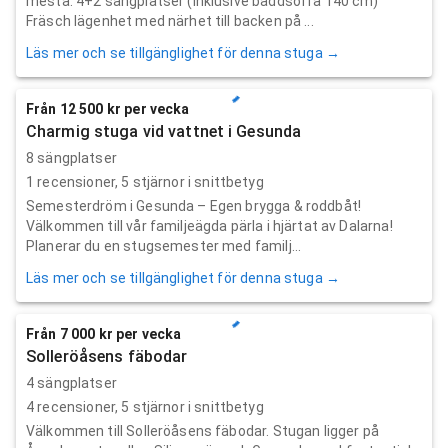
mesta. 4+2 sängplatser (inklusive bäddsoffa 140 cm)
Fräsch lägenhet med närhet till backen på ...
Läs mer och se tillgänglighet för denna stuga →
Från 12 500 kr per vecka
Charmig stuga vid vattnet i Gesunda
8 sängplatser
1
recensioner,
5
stjärnor i snittbetyg
Semesterdröm i Gesunda – Egen brygga & roddbåt!
Välkommen till vår familjeägda pärla i hjärtat av Dalarna!
Planerar du en stugsemester med familj...
Läs mer och se tillgänglighet för denna stuga →
Från 7 000 kr per vecka
Solleröåsens fäbodar
4 sängplatser
4
recensioner,
5
stjärnor i snittbetyg
Välkommen till Solleröåsens fäbodar. Stugan ligger på