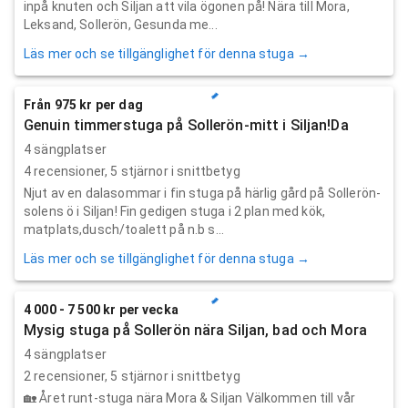
inpå knuten och Siljan att vila ögonen på! Nära till Mora,
Leksand, Sollerön, Gesunda me...
Läs mer och se tillgänglighet för denna stuga →
Från 975 kr per dag
Genuin timmerstuga på Sollerön-mitt i Siljan!Da
4 sängplatser
4
recensioner,
5
stjärnor i snittbetyg
Njut av en dalasommar i fin stuga på härlig gård på Sollerön-
solens ö i Siljan! Fin gedigen stuga i 2 plan med kök,
matplats,dusch/toalett på n.b s...
Läs mer och se tillgänglighet för denna stuga →
4 000 - 7 500 kr per vecka
Mysig stuga på Sollerön nära Siljan, bad och Mora
4 sängplatser
2
recensioner,
5
stjärnor i snittbetyg
🏡 Året runt-stuga nära Mora & Siljan Välkommen till vår