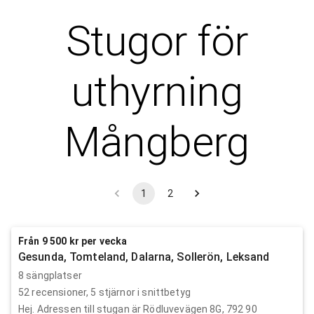
Stugor för
uthyrning
Mångberg
1
2
Från 9 500 kr per vecka
Gesunda, Tomteland, Dalarna, Sollerön, Leksand
8 sängplatser
52
recensioner,
5
stjärnor i snittbetyg
Hej. Adressen till stugan är Rödluvevägen 8G, 792 90