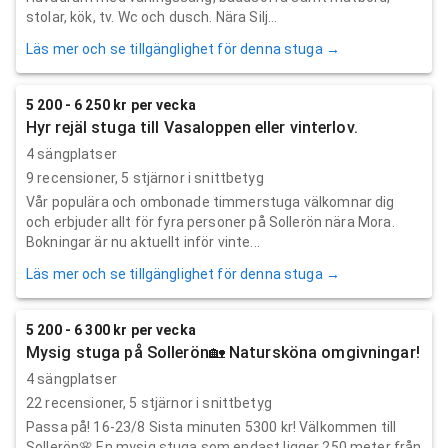
stolar, kök, tv. Wc och dusch. Nära Silj...
Läs mer och se tillgänglighet för denna stuga →
5 200 - 6 250 kr per vecka
Hyr rejäl stuga till Vasaloppen eller vinterlov.
4 sängplatser
9
recensioner,
5
stjärnor i snittbetyg
Vår populära och ombonade timmerstuga välkomnar dig
och erbjuder allt för fyra personer på Sollerön nära Mora.
Bokningar är nu aktuellt inför vinte...
Läs mer och se tillgänglighet för denna stuga →
5 200 - 6 300 kr per vecka
Mysig stuga på Sollerön🏡 Natursköna omgivningar!
4 sängplatser
22
recensioner,
5
stjärnor i snittbetyg
Passa på! 16-23/8 Sista minuten 5300 kr! Välkommen till
Sollerön🌸 En mysig stuga som endast ligger 250 meter från