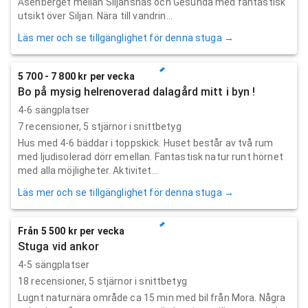
Åsenberget mellan Siljansnäs och Gesunda med fantastisk
utsikt över Siljan. Nära till vandrin...
Läs mer och se tillgänglighet för denna stuga →
5 700 - 7 800 kr per vecka
Bo på mysig helrenoverad dalagård mitt i byn !
4-6 sängplatser
7
recensioner,
5
stjärnor i snittbetyg
Hus med 4-6 bäddar i toppskick. Huset består av två rum
med ljudisolerad dörr emellan. Fantastisk natur runt hörnet
med alla möjligheter. Aktivitet...
Läs mer och se tillgänglighet för denna stuga →
Från 5 500 kr per vecka
Stuga vid ankor
4-5 sängplatser
18
recensioner,
5
stjärnor i snittbetyg
Lugnt naturnära område ca 15 min med bil från Mora. Några