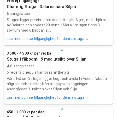
Pris ej tillgängligt
Charmig Stuga i Dalarna nära Siljan
6 sängplatser
Stugan ligger precis i anslutning till sjön Siljan, mitt i hjärtat
av Dalarna och endast 20 min till Mora. I stugan finns 3
sovrum med 6 bäddar, al...
Läs mer och se tillgänglighet för denna stuga →
3 500 - 4 500 kr per vecka
Stuga i fäbodmiljö med utsikt över Siljan
4-6 sängplatser
5
recensioner,
5
stjärnor i snittbetyg
Våra två små stugor ligger högt och avskilt i Åsens fäbodar
några hundra meter från stugbyn/anläggningen
Åsengården. Utsikten över Siljan och Silja...
Läs mer och se tillgänglighet för denna stuga →
650 - 1 000 kr per dag