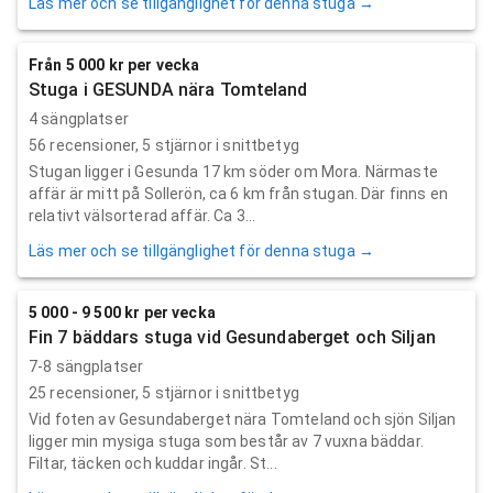
Läs mer och se tillgänglighet för denna stuga →
Från 5 000 kr per vecka
Stuga i GESUNDA nära Tomteland
4 sängplatser
56
recensioner,
5
stjärnor i snittbetyg
Stugan ligger i Gesunda 17 km söder om Mora. Närmaste
affär är mitt på Sollerön, ca 6 km från stugan. Där finns en
relativt välsorterad affär. Ca 3...
Läs mer och se tillgänglighet för denna stuga →
5 000 - 9 500 kr per vecka
Fin 7 bäddars stuga vid Gesundaberget och Siljan
7-8 sängplatser
25
recensioner,
5
stjärnor i snittbetyg
Vid foten av Gesundaberget nära Tomteland och sjön Siljan
ligger min mysiga stuga som består av 7 vuxna bäddar.
Filtar, täcken och kuddar ingår. St...