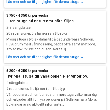
Läs mer och se tillgänglighet för denna stuga →
3 750 - 4 350 kr per vecka
Liten stuga på naturtomt nära Siljan
2-3 sängplatser
20
recensioner,
5
stjärnor i snittbetyg
Mysig stuga i typisk dalastil på det underbara Sollerön.
Huvudrum med våningssäng, bäddsoffa samt matbord,
stolar, kök, tv. Wc och dusch. Nära Silj...
Läs mer och se tillgänglighet för denna stuga →
5 200 - 6 250 kr per vecka
Hyr rejäl stuga till Vasaloppen eller vinterlov.
4 sängplatser
9
recensioner,
5
stjärnor i snittbetyg
Vår populära och ombonade timmerstuga välkomnar dig
och erbjuder allt för fyra personer på Sollerön nära Mora.
Bokningar är nu aktuellt inför vinte...