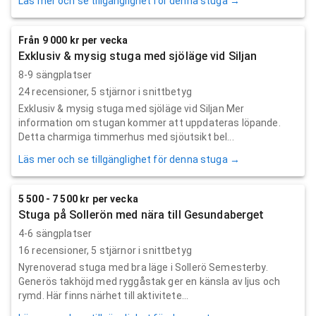
Läs mer och se tillgänglighet för denna stuga →
Från 9 000 kr per vecka
Exklusiv & mysig stuga med sjöläge vid Siljan
8-9 sängplatser
24
recensioner,
5
stjärnor i snittbetyg
Exklusiv & mysig stuga med sjöläge vid Siljan Mer
information om stugan kommer att uppdateras löpande.
Detta charmiga timmerhus med sjöutsikt bel...
Läs mer och se tillgänglighet för denna stuga →
5 500 - 7 500 kr per vecka
Stuga på Sollerön med nära till Gesundaberget
4-6 sängplatser
16
recensioner,
5
stjärnor i snittbetyg
Nyrenoverad stuga med bra läge i Sollerö Semesterby.
Generös takhöjd med ryggåstak ger en känsla av ljus och
rymd. Här finns närhet till aktivitete...