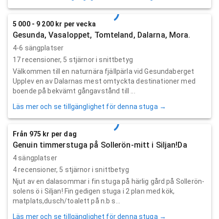
5 000 - 9 200 kr per vecka
Gesunda, Vasaloppet, Tomteland, Dalarna, Mora.
4-6 sängplatser
17
recensioner,
5
stjärnor i snittbetyg
Välkommen till en naturnära fjällpärla vid Gesundaberget
Upplev en av Dalarnas mest omtyckta destinationer med
boende på bekvämt gångavstånd till ...
Läs mer och se tillgänglighet för denna stuga →
Från 975 kr per dag
Genuin timmerstuga på Sollerön-mitt i Siljan!Da
4 sängplatser
4
recensioner,
5
stjärnor i snittbetyg
Njut av en dalasommar i fin stuga på härlig gård på Sollerön-
solens ö i Siljan! Fin gedigen stuga i 2 plan med kök,
matplats,dusch/toalett på n.b s...
Läs mer och se tillgänglighet för denna stuga →