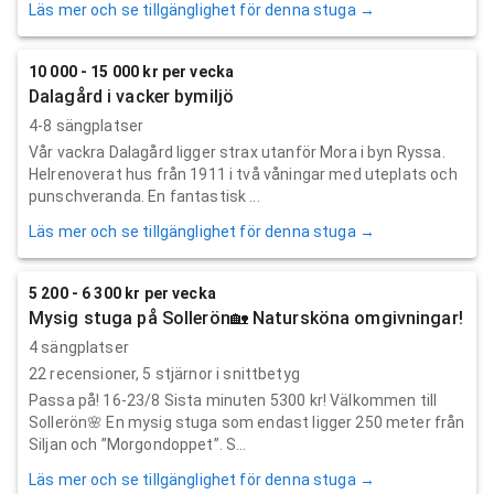
Läs mer och se tillgänglighet för denna stuga →
10 000 - 15 000 kr per vecka
Dalagård i vacker bymiljö
4-8 sängplatser
Vår vackra Dalagård ligger strax utanför Mora i byn Ryssa.
Helrenoverat hus från 1911 i två våningar med uteplats och
punschveranda. En fantastisk ...
Läs mer och se tillgänglighet för denna stuga →
5 200 - 6 300 kr per vecka
Mysig stuga på Sollerön🏡 Natursköna omgivningar!
4 sängplatser
22
recensioner,
5
stjärnor i snittbetyg
Passa på! 16-23/8 Sista minuten 5300 kr! Välkommen till
Sollerön🌸 En mysig stuga som endast ligger 250 meter från
Siljan och ”Morgondoppet”. S...
Läs mer och se tillgänglighet för denna stuga →