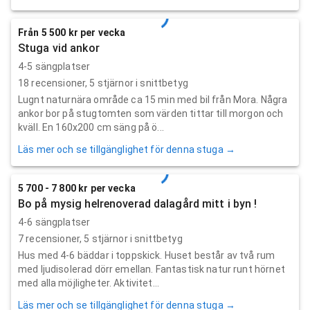
Från 5 500 kr per vecka
Stuga vid ankor
4-5 sängplatser
18
recensioner,
5
stjärnor i snittbetyg
Lugnt naturnära område ca 15 min med bil från Mora. Några
ankor bor på stugtomten som värden tittar till morgon och
kväll. En 160x200 cm säng på ö...
Läs mer och se tillgänglighet för denna stuga →
5 700 - 7 800 kr per vecka
Bo på mysig helrenoverad dalagård mitt i byn !
4-6 sängplatser
7
recensioner,
5
stjärnor i snittbetyg
Hus med 4-6 bäddar i toppskick. Huset består av två rum
med ljudisolerad dörr emellan. Fantastisk natur runt hörnet
med alla möjligheter. Aktivitet...
Läs mer och se tillgänglighet för denna stuga →