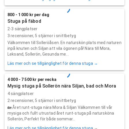
800 - 1 000 kr per dag
Stuga på fäbod
2-3 sängplatser
3
recensioner,
5
stjärnor i snittbetyg
Välkommen till Solleröåsen. En naturskön plats med naturen
inpå knuten och Siljan att vila ögonen på! Nära till Mora,
Leksand, Sollerön, Gesunda me...
Läs mer och se tillgänglighet för denna stuga →
4 000 - 7 500 kr per vecka
Mysig stuga på Sollerön nära Siljan, bad och Mora
4 sängplatser
2
recensioner,
5
stjärnor i snittbetyg
🏡 Året runt-stuga nära Mora & Siljan Välkommen till vår
mysiga och fullt utrustad året runt-stuga på natursköna
Sollerön, Perfekt för både sommar...
Läs mer och se tillgänglighet för denna stuga →