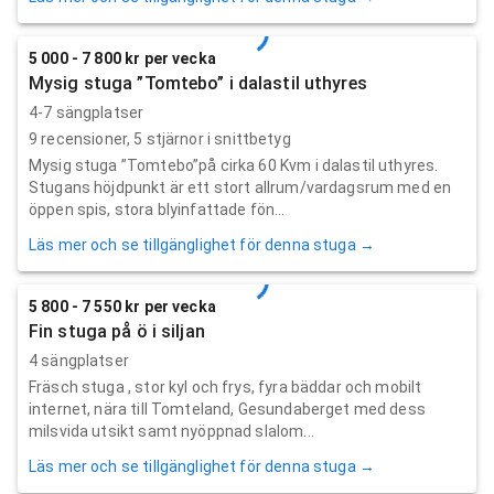
5 000 - 7 800 kr per vecka
Mysig stuga ”Tomtebo” i dalastil uthyres
4-7 sängplatser
9
recensioner,
5
stjärnor i snittbetyg
Mysig stuga ”Tomtebo”på cirka 60 Kvm i dalastil uthyres.
Stugans höjdpunkt är ett stort allrum/vardagsrum med en
öppen spis, stora blyinfattade fön...
Läs mer och se tillgänglighet för denna stuga →
5 800 - 7 550 kr per vecka
Fin stuga på ö i siljan
4 sängplatser
Fräsch stuga , stor kyl och frys, fyra bäddar och mobilt
internet, nära till Tomteland, Gesundaberget med dess
milsvida utsikt samt nyöppnad slalom...
Läs mer och se tillgänglighet för denna stuga →