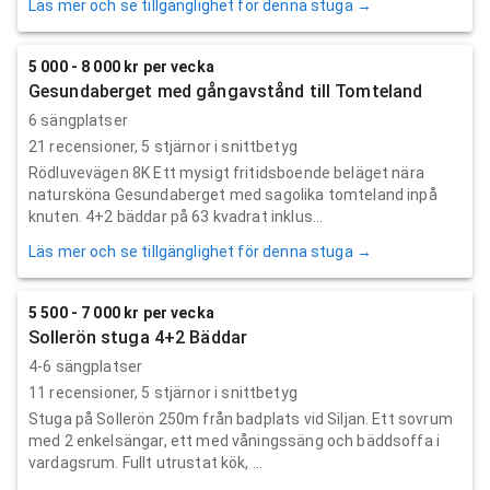
Läs mer och se tillgänglighet för denna stuga →
5 000 - 8 000 kr per vecka
Gesundaberget med gångavstånd till Tomteland
6 sängplatser
21
recensioner,
5
stjärnor i snittbetyg
Rödluvevägen 8K Ett mysigt fritidsboende beläget nära
natursköna Gesundaberget med sagolika tomteland inpå
knuten. 4+2 bäddar på 63 kvadrat inklus...
Läs mer och se tillgänglighet för denna stuga →
5 500 - 7 000 kr per vecka
Sollerön stuga 4+2 Bäddar
4-6 sängplatser
11
recensioner,
5
stjärnor i snittbetyg
Stuga på Sollerön 250m från badplats vid Siljan. Ett sovrum
med 2 enkelsängar, ett med våningssäng och bäddsoffa i
vardagsrum. Fullt utrustat kök, ...