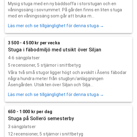
Mysig stuga med en ny bäddsoffa i storstugan och en
våningssäng i sovrummet. På gården finns en liten stuga
med en våningssäng som går att bruka m...
Läs mer och se tillgänglighet för denna stuga →
3 500 - 4 500 kr per vecka
Stuga i fäbodmiljö med utsikt över Siljan
4-6 sängplatser
5
recensioner,
5
stjärnor i snittbetyg
Våra två små stugor ligger högt och avskilt i Åsens fäbodar
några hundra meter från stugbyn/anläggningen
Åsengården. Utsikten över Siljan och Silja...
Läs mer och se tillgänglighet för denna stuga →
650 - 1 000 kr per dag
Stuga på Sollerö semesterby
3 sängplatser
12
recensioner,
5
stjärnor i snittbetyg