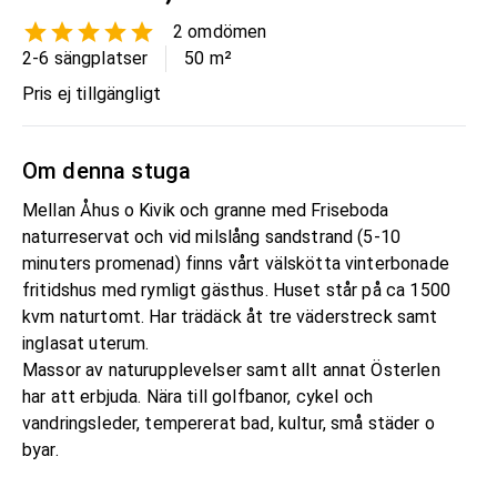
2
omdömen
2-6 sängplatser
50
m²
Pris ej tillgängligt
Om denna stuga
Mellan Åhus o Kivik och granne med Friseboda
naturreservat och vid milslång sandstrand (5-10
minuters promenad) finns vårt välskötta vinterbonade
fritidshus med rymligt gästhus. Huset står på ca 1500
kvm naturtomt. Har trädäck åt tre väderstreck samt
inglasat uterum.
Massor av naturupplevelser samt allt annat Österlen
har att erbjuda. Nära till golfbanor, cykel och
vandringsleder, tempererat bad, kultur, små städer o
byar.