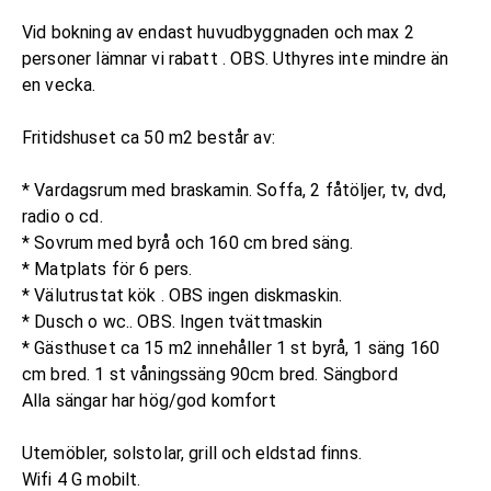
Vid bokning av endast huvudbyggnaden och max 2
personer lämnar vi rabatt . OBS. Uthyres inte mindre än
en vecka.
Fritidshuset ca 50 m2 består av:
* Vardagsrum med braskamin. Soffa, 2 fåtöljer, tv, dvd,
radio o cd.
* Sovrum med byrå och 160 cm bred säng.
* Matplats för 6 pers.
* Välutrustat kök . OBS ingen diskmaskin.
* Dusch o wc.. OBS. Ingen tvättmaskin
* Gästhuset ca 15 m2 innehåller 1 st byrå, 1 säng 160
cm bred. 1 st våningssäng 90cm bred. Sängbord
Alla sängar har hög/god komfort
Utemöbler, solstolar, grill och eldstad finns.
Wifi 4 G mobilt.