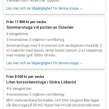
stenkast bort. Huset har toppmo...
Läs mer och se tillgänglighet för denna stuga →
Från 11 800 kr per vecka
Sommarstuga vid porten av Österlen
6 sängplatser
3
recensioner,
5
stjärnor i snittbetyg
Sommarstuga med 3 st sovrum och vardagsrum med kök, 2
st toaletter med dusch, vinter bonat uterum ,2 st uteplatser
med möbler/grill. 500m till mils...
Läs mer och se tillgänglighet för denna stuga →
Från 8 500 kr per vecka
Liten korsvirkesstuga i Södra Lökaröd
4-6 sängplatser
4
recensioner,
5
stjärnor i snittbetyg
Mitt i naturen bland lövträden, i ett litet stugområde, ligger
vår lilla stuga på 50 m2. Huset har ett väl utrustat kök med