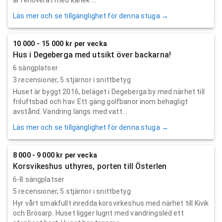
Läs mer och se tillgänglighet för denna stuga →
10 000 - 15 000 kr per vecka
Hus i Degeberga med utsikt över backarna!
6 sängplatser
3
recensioner,
5
stjärnor i snittbetyg
Huset är byggt 2016, beläget i Degeberga by med närhet till
friluftsbad och hav. Ett gäng golfbanor inom behagligt
avstånd. Vandring längs med vatt...
Läs mer och se tillgänglighet för denna stuga →
8 000 - 9 000 kr per vecka
Korsvikeshus uthyres, porten till Österlen
6-8 sängplatser
5
recensioner,
5
stjärnor i snittbetyg
Hyr vårt smakfullt inredda korsvirkeshus med närhet till Kivik
och Brösarp. Huset ligger lugnt med vandringsled ett