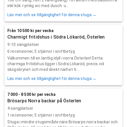
inkl kök. rymlig wc med dusch. u...
Läs mer och se tillgänglighet för denna stuga →
Från 10 500 kr per vecka
Charmigt fritidshus i Södra Lökaröd, Österlen
9-10 sängplatser
6
recensioner,
5
stjärnor i snittbetyg
Välkommen till en lantlig idyll i norra Österlen! Detta
charmiga fritidshus ligger i Södra Lökaröd, precis vid
skogsbrynet och med direkt närhet ti...
Läs mer och se tillgänglighet för denna stuga →
7 000 - 8 500 kr per vecka
Brösarps Norra backar på Österlen
4 sängplatser
1
recensioner,
5
stjärnor i snittbetyg
Stuga i mindre stugområde nära Brösarps norra backar och