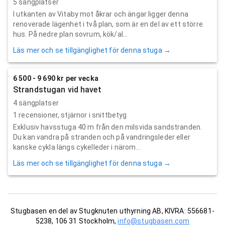
5 sängplatser
I utkanten av Vitaby mot åkrar och ängar ligger denna
renoverade lägenhet i två plan, som är en del av ett större
hus. På nedre plan sovrum, kök/al...
Läs mer och se tillgänglighet för denna stuga →
6 500 - 9 690 kr per vecka
Strandstugan vid havet
4 sängplatser
1
recensioner,
stjärnor i snittbetyg
Exklusiv havsstuga 40 m från den milsvida sandstranden.
Du kan vandra på stranden och på vandringsleder eller
kanske cykla längs cykelleder i närom...
Läs mer och se tillgänglighet för denna stuga →
Stugbasen en del av Stugknuten uthyrning AB, KIVRA: 556681-
5238, 106 31 Stockholm,
info@stugbasen.com