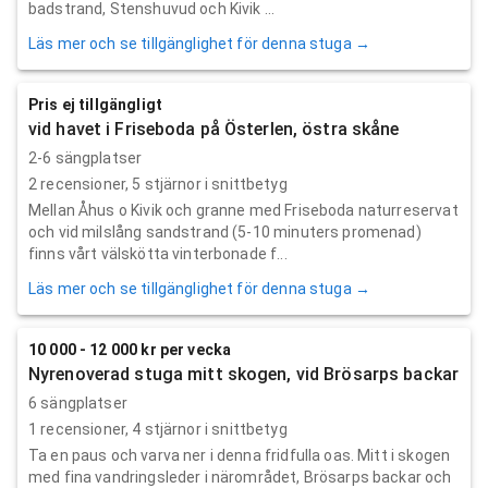
badstrand, Stenshuvud och Kivik ...
Läs mer och se tillgänglighet för denna stuga →
Pris ej tillgängligt
vid havet i Friseboda på Österlen, östra skåne
2-6 sängplatser
2
recensioner,
5
stjärnor i snittbetyg
Mellan Åhus o Kivik och granne med Friseboda naturreservat
och vid milslång sandstrand (5-10 minuters promenad)
finns vårt välskötta vinterbonade f...
Läs mer och se tillgänglighet för denna stuga →
10 000 - 12 000 kr per vecka
Nyrenoverad stuga mitt skogen, vid Brösarps backar
6 sängplatser
1
recensioner,
4
stjärnor i snittbetyg
Ta en paus och varva ner i denna fridfulla oas. Mitt i skogen
med fina vandringsleder i närområdet, Brösarps backar och