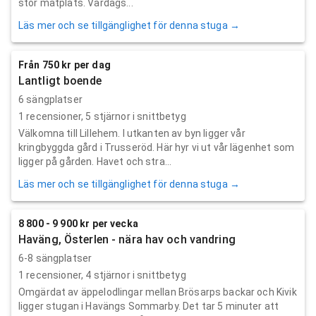
stor matplats. Vardags...
Läs mer och se tillgänglighet för denna stuga →
Från 750 kr per dag
Lantligt boende
6 sängplatser
1
recensioner,
5
stjärnor i snittbetyg
Välkomna till Lillehem. I utkanten av byn ligger vår
kringbyggda gård i Trusseröd. Här hyr vi ut vår lägenhet som
ligger på gården. Havet och stra...
Läs mer och se tillgänglighet för denna stuga →
8 800 - 9 900 kr per vecka
Haväng, Österlen - nära hav och vandring
6-8 sängplatser
1
recensioner,
4
stjärnor i snittbetyg
Omgärdat av äppelodlingar mellan Brösarps backar och Kivik
ligger stugan i Havängs Sommarby. Det tar 5 minuter att