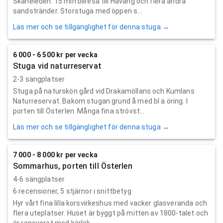
Skåneleden. 15 min bilresa till Haväng och flera andra
sandstränder. Storstuga med öppen s...
Läs mer och se tillgänglighet för denna stuga →
6 000 - 6 500 kr per vecka
Stuga vid naturreservat
2-3 sängplatser
Stuga på naturskön gård vid Drakamöllans och Kumlans
Naturreservat. Bakom stugan grund å med bl a öring. I
porten till Österlen. Många fina strövst...
Läs mer och se tillgänglighet för denna stuga →
7 000 - 8 000 kr per vecka
Sommarhus, porten till Österlen
4-6 sängplatser
6
recensioner,
5
stjärnor i snittbetyg
Hyr vårt fina lilla korsvirkeshus med vacker glasveranda och
flera uteplatser. Huset är byggt på mitten av 1800-talet och
är renoverat med kärlek ...