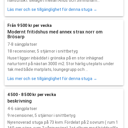
havsutsikt. Beläget mellan Åhus och Simrisham...
Läs mer och se tillgänglighet för denna stuga →
Från 9 500 kr per vecka
Modernt fritidshus med annex strax norr om
Brösarp
7-8 sängplatser
18
recensioner,
5
stjärnor i snittbetyg
Huset ligger inbäddat i grönska på en stor inhägnad
naturtomt på nästan 3000 m2. Stor härlig uteplats under
tak med både matplats, loungegrupp och ...
Läs mer och se tillgänglighet för denna stuga →
4 500 - 8 500 kr per vecka
beskrivning
4-6 sängplatser
9
recensioner,
5
stjärnor i snittbetyg
Nyrenoverad stuga på 73 kvm. Fördelat på 2 sovrum ( rum 1
160 cm säng, rum 2 våningsäng) 1st allrum med bäddsoffa