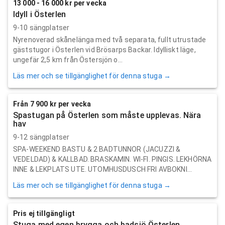
13 000 - 16 000 kr per vecka
Idyll i Österlen
9-10 sängplatser
Nyrenoverad skånelänga med två separata, fullt utrustade
gäststugor i Österlen vid Brösarps Backar. Idylliskt läge,
ungefär 2,5 km från Östersjön o...
Läs mer och se tillgänglighet för denna stuga →
Från 7 900 kr per vecka
Spastugan på Österlen som måste upplevas. Nära
hav
9-12 sängplatser
SPA-WEEKEND BASTU & 2 BADTUNNOR (JACUZZI &
VEDELDAD) & KALLBAD. BRASKAMIN. WI-FI. PINGIS. LEKHÖRNA
INNE & LEKPLATS UTE. UTOMHUSDUSCH FRI AVBOKNI...
Läs mer och se tillgänglighet för denna stuga →
Pris ej tillgängligt
Stuga med egen brygga och badsjö Österlen