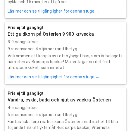
cykla och 15 minuter att gå ner ...
Läs mer och se tillgänglighet för denna stuga →
Pris ej tillgängligt
Ett guldkorn på Österlen 9 900 kr/vecka
8-9 sängplatser
9
recensioner,
4
stjärnor i snittbetyg
Välkommen att koppla av i ett nybyggt hus, som är beläget i
närheten av Brösarps backar! Maten lagar ni i det fullt
utrustade köket, som innefat...
Läs mer och se tillgänglighet för denna stuga →
Pris ej tillgängligt
Vandra, cykla, bada och njut av vackra Österlen
4-5 sängplatser
5
recensioner,
5
stjärnor i snittbetyg
Fantastiskt torp i natursköna Österlen med närhet till bl a
följande fina utflyktsmål: -Brösarps backar, Vitemölla