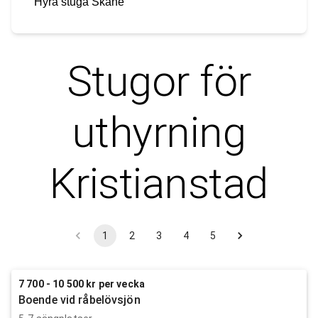
Hyra stuga
Skåne
Stugor för
uthyrning
Kristianstad
1
2
3
4
5
7 700 - 10 500 kr per vecka
Boende vid råbelövsjön