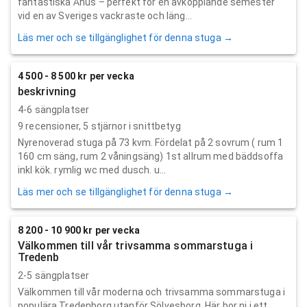
fantastiska Åhus – perfekt för en avkopplande semester
vid en av Sveriges vackraste och läng...
Läs mer och se tillgänglighet för denna stuga →
4 500 - 8 500 kr per vecka
beskrivning
4-6 sängplatser
9
recensioner,
5
stjärnor i snittbetyg
Nyrenoverad stuga på 73 kvm. Fördelat på 2 sovrum ( rum 1
160 cm säng, rum 2 våningsäng) 1st allrum med bäddsoffa
inkl kök. rymlig wc med dusch. u...
Läs mer och se tillgänglighet för denna stuga →
8 200 - 10 900 kr per vecka
Välkommen till vår trivsamma sommarstuga i
Tredenb
2-5 sängplatser
Välkommen till vår moderna och trivsamma sommarstuga i
populära Tredenborg utanför Sölvesborg. Här bor ni i ett