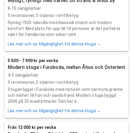
Mysigt, rymligt med närhet till strand & Åhus by
8-10 sängplatser
5
recensioner,
5
stjärnor i snittbetyg
Rymlig 1920-talsvilla med klassisk charm och modern
komfort. Med plats för upp till 10 personer är det perfekta
valet för familjerna som söker ryml...
Läs mer och se tillgänglighet för denna stuga →
5 500 - 7 900 kr per vecka
Modern stuga i Furuboda, mellan Åhus och Österlent
4-5 sängplatser
9
recensioner,
5
stjärnor i snittbetyg
Stugan ligger i Furuboda med naturen som närmsta granne
och närhet till hav och sandstrand. Modern stuga byggd
2008 på 35 kvadratmeter. Den har e...
Läs mer och se tillgänglighet för denna stuga →
Från 12 000 kr per vecka