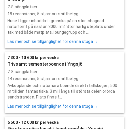
7-8 sängplatser
18
recensioner,
5
stjärnor i snittbetyg
Huset ligger inbäddat i grönska på en stor inhägnad
naturtomt på nästan 3000 m2. Stor härlig uteplats under
tak med både matplats, loungegrupp och ...
Läs mer och se tillgänglighet för denna stuga →
7 300 - 10 600 kr per vecka
Trivsamt semesterboende i Yngsjö
7-8 sängplatser
14
recensioner,
5
stjärnor i snittbetyg
Avkopplande och naturnära boende direkt i tallskogen, 500
m till den fantastiska, 3 mil långa till största delen orörda
sandstranden. Plats finns f...
Läs mer och se tillgänglighet för denna stuga →
6 500 - 12 000 kr per vecka
Fin stuga nära havet i lugnt område i Yngsjö