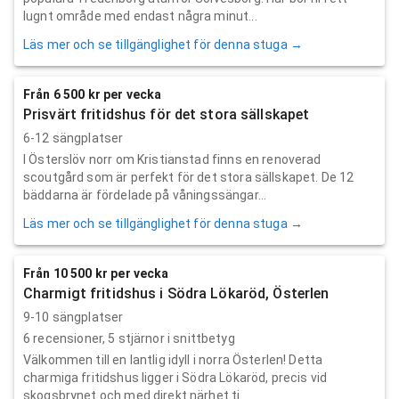
lugnt område med endast några minut...
Läs mer och se tillgänglighet för denna stuga →
Från 6 500 kr per vecka
Prisvärt fritidshus för det stora sällskapet
6-12 sängplatser
I Österslöv norr om Kristianstad finns en renoverad
scoutgård som är perfekt för det stora sällskapet. De 12
bäddarna är fördelade på våningssängar...
Läs mer och se tillgänglighet för denna stuga →
Från 10 500 kr per vecka
Charmigt fritidshus i Södra Lökaröd, Österlen
9-10 sängplatser
6
recensioner,
5
stjärnor i snittbetyg
Välkommen till en lantlig idyll i norra Österlen! Detta
charmiga fritidshus ligger i Södra Lökaröd, precis vid
skogsbrynet och med direkt närhet ti...