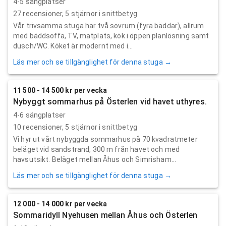
4-5 sängplatser
27
recensioner,
5
stjärnor i snittbetyg
Vår trivsamma stuga har två sovrum (fyra bäddar), allrum
med bäddsoffa, TV, matplats, kök i öppen planlösning samt
dusch/WC. Köket är modernt med i...
Läs mer och se tillgänglighet för denna stuga →
11 500 - 14 500 kr per vecka
Nybyggt sommarhus på Österlen vid havet uthyres.
4-6 sängplatser
10
recensioner,
5
stjärnor i snittbetyg
Vi hyr ut vårt nybyggda sommarhus på 70 kvadratmeter
beläget vid sandstrand, 300 m från havet och med
havsutsikt. Beläget mellan Åhus och Simrisham...
Läs mer och se tillgänglighet för denna stuga →
12 000 - 14 000 kr per vecka
Sommaridyll Nyehusen mellan Åhus och Österlen