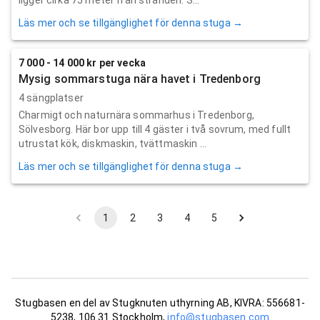
Läs mer och se tillgänglighet för denna stuga →
7 000 - 14 000 kr per vecka
Mysig sommarstuga nära havet i Tredenborg
4 sängplatser
Charmigt och naturnära sommarhus i Tredenborg,
Sölvesborg. Här bor upp till 4 gäster i två sovrum, med fullt
utrustat kök, diskmaskin, tvättmaskin ...
Läs mer och se tillgänglighet för denna stuga →
1
2
3
4
5
Stugbasen en del av Stugknuten uthyrning AB, KIVRA: 556681-
5238, 106 31 Stockholm,
info@stugbasen.com