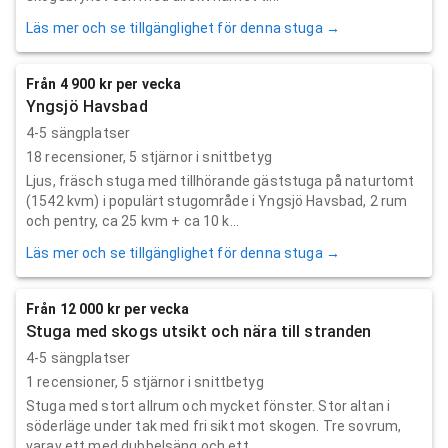
Läs mer och se tillgänglighet för denna stuga →
Från 4 900 kr per vecka
Yngsjö Havsbad
4-5 sängplatser
18
recensioner,
5
stjärnor i snittbetyg
Ljus, fräsch stuga med tillhörande gäststuga på naturtomt
(1542 kvm) i populärt stugområde i Yngsjö Havsbad, 2 rum
och pentry, ca 25 kvm + ca 10 k...
Läs mer och se tillgänglighet för denna stuga →
Från 12 000 kr per vecka
Stuga med skogs utsikt och nära till stranden
4-5 sängplatser
1
recensioner,
5
stjärnor i snittbetyg
Stuga med stort allrum och mycket fönster. Stor altan i
söderläge under tak med fri sikt mot skogen. Tre sovrum,
varav ett med dubbelsäng och ett ...