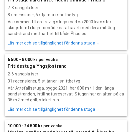
7-8 sängplatser
8
recensioner,
5
stjärnor i snittbetyg
Välkommen till en trevlig stuga med ca 2000 kvm stor
skogstomt i lugnt område nära havet med flera mil lång
sandstrand med närhet till både Åhus oc...
Läs mer och se tillgänglighet för denna stuga →
6 500 - 8 000 kr per vecka
Fritidsstuga Yngsjöstrand
2-6 sängplatser
31
recensioner,
5
stjärnor i snittbetyg
Vår Attefallsstuga, byggd 2021, har 600 m till den långa
sandstranden, intill naturreservat. Stugan har en altan på ca
35 m2 med grill, staket run...
Läs mer och se tillgänglighet för denna stuga →
10 000 - 24 500 kr per vecka