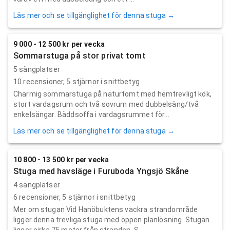
Läs mer och se tillgänglighet för denna stuga →
9 000 - 12 500 kr per vecka
Sommarstuga på stor privat tomt
5 sängplatser
10
recensioner,
5
stjärnor i snittbetyg
Charmig sommarstuga på naturtomt med hemtrevligt kök,
stort vardagsrum och två sovrum med dubbelsäng/två
enkelsängar. Bäddsoffa i vardagsrummet för...
Läs mer och se tillgänglighet för denna stuga →
10 800 - 13 500 kr per vecka
Stuga med havsläge i Furuboda Yngsjö Skåne
4 sängplatser
6
recensioner,
5
stjärnor i snittbetyg
Mer om stugan Vid Hanöbuktens vackra strandområde
ligger denna trevliga stuga med öppen planlösning. Stugan
ligger cirka 75 meter från stranden. S...