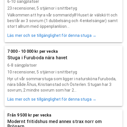
6-10 sängplatser
23
recensioner,
5
stjärnor i snittbetyg
Välkommen att hyra vår sommaridyll! Huset är välskött och
består av 3 sovrum (1 dubbelsäng och 4 enkelsängar) samt
stort allrum med öppenplanlösn...
Läs mer och se tillgänglighet för denna stuga →
7 000 - 10 000 kr per vecka
Stuga i Furuboda nära havet
6-8 sängplatser
10
recensioner,
5
stjärnor i snittbetyg
Hyr ut vår sommarstuga som ligger i natursköna Furuboda,
nära både Åhus, Kristianstad och Österlen. Stugan har 3
sovrum, 2 mindre sovrum som har 2...
Läs mer och se tillgänglighet för denna stuga →
Från 9 500 kr per vecka
Modernt fritidshus med annex strax norr om
Brösarp