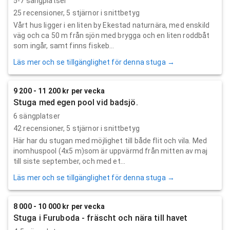
5-7 sängplatser
25
recensioner,
5
stjärnor i snittbetyg
Vårt hus ligger i en liten by Ekestad naturnära, med enskild
väg och ca 50 m från sjön med brygga och en liten roddbåt
som ingår, samt finns fiskeb...
Läs mer och se tillgänglighet för denna stuga →
9 200 - 11 200 kr per vecka
Stuga med egen pool vid badsjö.
6 sängplatser
42
recensioner,
5
stjärnor i snittbetyg
Här har du stugan med möjlighet till både flit och vila. Med
inomhuspool (4x5 m)som är uppvärmd från mitten av maj
till siste september, och med et...
Läs mer och se tillgänglighet för denna stuga →
8 000 - 10 000 kr per vecka
Stuga i Furuboda - fräscht och nära till havet