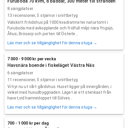
Furuboda 70 kvm, 8 bäddar, 300 meter till stranden
8 sängplatser
13
recensioner,
5
stjärnor i snittbetyg
Välskött fritidshus på 1000 kvadratmeter naturtomt i
Furuboda med avkopplande och fridfull miljö nära Yngsjö,
Åhus, Brösarp och porten till Österle...
Läs mer och se tillgänglighet för denna stuga →
7 000 - 9 000 kr per vecka
Havsnära boende i fiskeläget Västra Näs
6 sängplatser
11
recensioner,
5
stjärnor i snittbetyg
Vi hyr nu ut vårt gårdshus. Huset ligger på innergården, i
vinkel med huvudbyggnaden. Läget är ett stenkast från
havet,vid hamninloppet till Sölves...
Läs mer och se tillgänglighet för denna stuga →
700 - 1 000 kr per dag