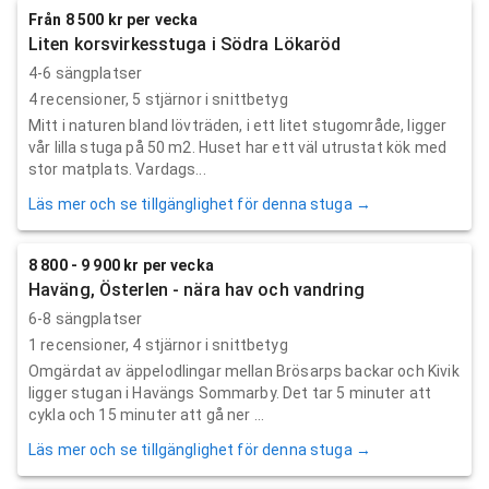
Från 8 500 kr per vecka
Liten korsvirkesstuga i Södra Lökaröd
4-6 sängplatser
4
recensioner,
5
stjärnor i snittbetyg
Mitt i naturen bland lövträden, i ett litet stugområde, ligger
vår lilla stuga på 50 m2. Huset har ett väl utrustat kök med
stor matplats. Vardags...
Läs mer och se tillgänglighet för denna stuga →
8 800 - 9 900 kr per vecka
Haväng, Österlen - nära hav och vandring
6-8 sängplatser
1
recensioner,
4
stjärnor i snittbetyg
Omgärdat av äppelodlingar mellan Brösarps backar och Kivik
ligger stugan i Havängs Sommarby. Det tar 5 minuter att
cykla och 15 minuter att gå ner ...
Läs mer och se tillgänglighet för denna stuga →