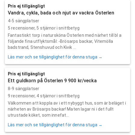
Pris ej tillgängligt
Vandra, cykla, bada och njut av vackra Österlen
4-5 sängplatser
5
recensioner,
5
stjärnor i snittbetyg
Fantastiskt torp i natursköna Österlen med närhet till bl a
följande fina utflyktsmål: -Brösarps backar, Vitemölla
badstrand, Stenshuvud och Kivik ...
Läs mer och se tillgänglighet för denna stuga →
Pris ej tillgängligt
Ett guldkorn på Österlen 9 900 kr/vecka
8-9 sängplatser
9
recensioner,
4
stjärnor i snittbetyg
Välkommen att koppla av i ett nybyggt hus, som är beläget i
närheten av Brösarps backar! Maten lagar ni i det fullt
utrustade köket, som innefat...
Läs mer och se tillgänglighet för denna stuga →