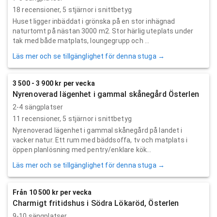
18
recensioner,
5
stjärnor i snittbetyg
Huset ligger inbäddat i grönska på en stor inhägnad
naturtomt på nästan 3000 m2. Stor härlig uteplats under
tak med både matplats, loungegrupp och ...
Läs mer och se tillgänglighet för denna stuga →
3 500 - 3 900 kr per vecka
Nyrenoverad lägenhet i gammal skånegård Österlen
2-4 sängplatser
11
recensioner,
5
stjärnor i snittbetyg
Nyrenoverad lägenhet i gammal skånegård på landet i
vacker natur. Ett rum med bäddsoffa, tv och matplats i
öppen planlösning med pentry/enklare kök...
Läs mer och se tillgänglighet för denna stuga →
Från 10 500 kr per vecka
Charmigt fritidshus i Södra Lökaröd, Österlen
9-10 sängplatser