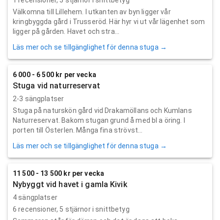
Välkomna till Lillehem. I utkanten av byn ligger vår
kringbyggda gård i Trusseröd. Här hyr vi ut vår lägenhet som
ligger på gården. Havet och stra...
Läs mer och se tillgänglighet för denna stuga →
6 000 - 6 500 kr per vecka
Stuga vid naturreservat
2-3 sängplatser
Stuga på naturskön gård vid Drakamöllans och Kumlans
Naturreservat. Bakom stugan grund å med bl a öring. I
porten till Österlen. Många fina strövst...
Läs mer och se tillgänglighet för denna stuga →
11 500 - 13 500 kr per vecka
Nybyggt vid havet i gamla Kivik
4 sängplatser
6
recensioner,
5
stjärnor i snittbetyg