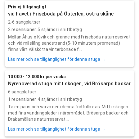
Pris ej tillgängligt
vid havet i Friseboda på Österlen, östra skåne
2-6 sängplatser
2
recensioner,
5
stjärnor i snittbetyg
Mellan Åhus o Kivik och granne med Friseboda naturreservat
och vid milslång sandstrand (5-10 minuters promenad)
finns vårt välskötta vinterbonade f...
Läs mer och se tillgänglighet för denna stuga →
10 000 - 12 000 kr per vecka
Nyrenoverad stuga mitt skogen, vid Brösarps backar
6 sängplatser
1
recensioner,
4
stjärnor i snittbetyg
Ta en paus och varva ner i denna fridfulla oas. Mitt i skogen
med fina vandringsleder i närområdet, Brösarps backar och
Drakamöllans naturreservat ...
Läs mer och se tillgänglighet för denna stuga →