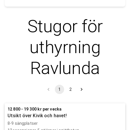
Stugor för
uthyrning
Ravlunda
1
2
12 800 - 19 300 kr per vecka
Utsikt över Kivik och havet!
8-9 sängplatser