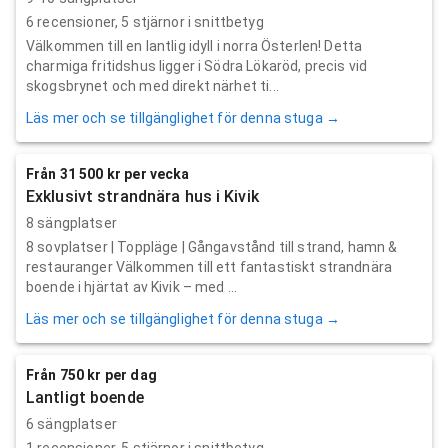
6
recensioner,
5
stjärnor i snittbetyg
Välkommen till en lantlig idyll i norra Österlen! Detta
charmiga fritidshus ligger i Södra Lökaröd, precis vid
skogsbrynet och med direkt närhet ti...
Läs mer och se tillgänglighet för denna stuga →
Från 31 500 kr per vecka
Exklusivt strandnära hus i Kivik
8 sängplatser
8 sovplatser | Toppläge | Gångavstånd till strand, hamn &
restauranger Välkommen till ett fantastiskt strandnära
boende i hjärtat av Kivik – med ...
Läs mer och se tillgänglighet för denna stuga →
Från 750 kr per dag
Lantligt boende
6 sängplatser
1
recensioner,
5
stjärnor i snittbetyg