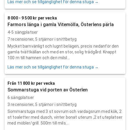
Läs mer och se tillgänglighet för denna stuga →
8 000 - 9 500 kr per vecka
Farmors länga i gamla Vitemölla, Österlens pärla
4-5 sängplatser
7
recensioner,
5
stjärnor i snittbetyg
Mycket barnvänligt och lugnt belägen, precis nedanför den
gamla tvättkällan och med en stor, solig trädgård. Knappt
100 m till hamnen och den milsl...
Läs mer och se tillgänglighet för denna stuga →
Från 11 800 kr per vecka
Sommarstuga vid porten av Österlen
6 sängplatser
3
recensioner,
5
stjärnor i snittbetyg
Sommarstuga med 3 st sovrum och vardagsrum med kök, 2
st toaletter med dusch, vinter bonat uterum ,2 st uteplatser
med möbler/grill. 500m till mils...