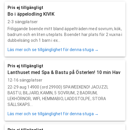
Pris ej tillgängligt
Bo i äppelodling KIVIK
2-3 sängplatser
Friliggande boende mitt bland äppelträden med sovrum, kök,
badrum och en liten uteplats. Boendet har plats för 2 vuxna i
dubbelsäng och 1 barn i ex...
Läs mer och se tillgänglighet för denna stuga →
Pris ej tillgängligt
Lanthuset med Spa & Bastu på Österlen! 10 min Hav
12-16 sängplatser
22-29 aug 14900 (ord 29900) SPAWEEKEND! JACUZZI,
BASTU, BILJARD, KAMIN, 5 SOVRUM, 2 BADRUM,
LEKHÖRNOR, WIFI, HEMMABIO, LADDSTOLPE, STORA
SÄLLSKAPS...
Läs mer och se tillgänglighet för denna stuga →
Pris ej tillgängligt