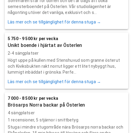
Sommaren står för dörren och det är dags att boka
semesterboendet på Österlen. Vår studiolägenhet är
någonting utöver det vanliga, exklusivt och s...
Läs mer och se tillgänglighet för denna stuga →
5 750 - 9 500 kr per vecka
Unikt boende i hjärtat av Österlen
2-4 sängplatser
Högt uppe på kullen med Stenshuvud som granne österut
och Kiviksbukten rakt norrut ligger ett litet nybyggt hus,
lummigt inbäddat i grönska. Perfe...
Läs mer och se tillgänglighet för denna stuga →
7 000 - 8 500 kr per vecka
Brösarps Norra backar på Österlen
4 sängplatser
1
recensioner,
5
stjärnor i snittbetyg
Stuga i mindre stugområde nära Brösarps norra backar och
Skåneleden. 15 min bilresa till Haväng och flera andra