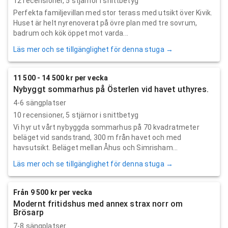
12
recensioner,
5
stjärnor i snittbetyg
Perfekta familjevillan med stor terass med utsikt över Kivik.
Huset är helt nyrenoverat på övre plan med tre sovrum,
badrum och kök öppet mot varda...
Läs mer och se tillgänglighet för denna stuga →
11 500 - 14 500 kr per vecka
Nybyggt sommarhus på Österlen vid havet uthyres.
4-6 sängplatser
10
recensioner,
5
stjärnor i snittbetyg
Vi hyr ut vårt nybyggda sommarhus på 70 kvadratmeter
beläget vid sandstrand, 300 m från havet och med
havsutsikt. Beläget mellan Åhus och Simrisham...
Läs mer och se tillgänglighet för denna stuga →
Från 9 500 kr per vecka
Modernt fritidshus med annex strax norr om
Brösarp
7-8 sängplatser