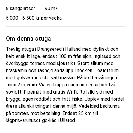
8 sängplatser
90
m²
5 000 - 6 500 kr per vecka
Om denna stuga
Trevlig stuga i Drängsered i Halland med idylliskt och
helt enskilt läge, endast 100 m från sjön. Inglasad och
överbyggd terrass med sjöutsikt. Stort allrum med
braskamin och takhöjd ända upp i nocken. Toalettrum
med golvvärme och tvättmaskin. På bottenvåningen
finns 2 sovrum. Via en trappa når man dessutom två
sovloft. Fibernät med gratis Wi-Fi. Rofylld sjö med
brygga, egen roddbåt och fritt fiske. Upplev med fördel
årets alla skiftningar i denna miljö. Vedeldad badtunna
på tomten, mot betalning. Endast 25 km till
lågprisvaruhuset ge-kås i Ullared.