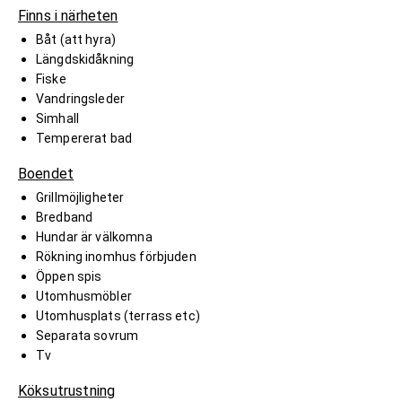
Finns i närheten
Båt (att hyra)
Längdskidåkning
Fiske
Vandringsleder
Simhall
Tempererat bad
Boendet
Grillmöjligheter
Bredband
Hundar är välkomna
Rökning inomhus förbjuden
Öppen spis
Utomhusmöbler
Utomhusplats (terrass etc)
Separata sovrum
Tv
Köksutrustning