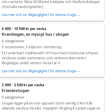
ute i naturen. Nära till Ullared, badsjöar och Åkulla bokskogar
(med alla vandringsleder)...
Läs mer och se tillgänglighet för denna stuga →
6 400 - 10 948 kr per vecka
Kvarnhagen, en mysigt hus i skogen
6 sängplatser
5
recensioner,
5
stjärnor i snittbetyg
Ett underbart traditionellt rött hus med vita knutar uthyres
veckovis under sommaren, och veckovis alternativt
långhelger under vintern. Huset är h...
Läs mer och se tillgänglighet för denna stuga →
2 000 - 2 500 kr per vecka
Erlandsstugan
5 sängplatser
stugan ligger på en stor uppväxt tomt i lantlig 5 km från
ullareds varuhus Ge-kås. möjlighet till gång å cyckel vägar ex: