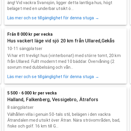
äng! Vid vackra Svansjön, ligger detta lantliga hus, högt
beläget med en underbar utsikt ö...
Läs mer och se tillgänglighet för denna stuga →
Från 8 000 kr per vecka
Hus vackert läge vid sjö 20 km från Ullared,Gekås
10-11 sängplatser
Vi har ett trevligt hus (vinterbonat) med större tomt, 20 km
från Ullared. Fullt modernt med 10 bäddar. Övervåning (2
sovrum med dubbelsäng och vån...
Läs mer och se tillgänglighet för denna stuga →
5 500 - 6 000 kr per vecka
Halland, Falkenberg, Vessigebro, Ätrafors
8 sängplatser
Välhållen villa i genuin 50-tals stil, belägen i den vackra
Ätrandalen med utsikt över Ätran. Nära strövområden, bad,
fiske och golf. 16 km till G...