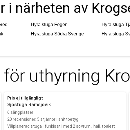
r i närheten av Krogs
ered
Hyra stuga
Fegen
Hyra stuga
Tj
uk
Hyra stuga
Södra Sverige
Hyra stuga
Sv
 för uthyrning
Kro
Pris ej tillgängligt
Sjöstuga Ramsjövik
6 sängplatser
20
recensioner,
5
stjärnor i snittbetyg
Välplanerad stuga i funkisstil med 2 sovrum , hall, toalett