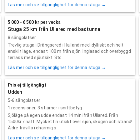
Läs mer och se tillgänglighet för denna stuga →
5 000 - 6 500 kr per vecka
Stuga 25 km från Ullared med badtunna
8 sängplatser
Trevlig stuga i Drängsered i Halland med idylliskt och helt
enskilt läge, endast 100 m från sjön. Inglasad och överbyggd
terrass med sjöutsikt. Sto...
Läs mer och se tillgänglighet för denna stuga →
Pris ej tillgängligt
Udden
5-6 sängplatser
1
recensioner,
3
stjärnor i snittbetyg
Sjöläge på egen udde endast 14 min ifrån Ullared. Från
1500kr / natt. Mycket fin utsikt över sjön, skogen och strand!
Äldre trävilla i charmig s...
Läs mer och se tillgänglighet för denna stuga →