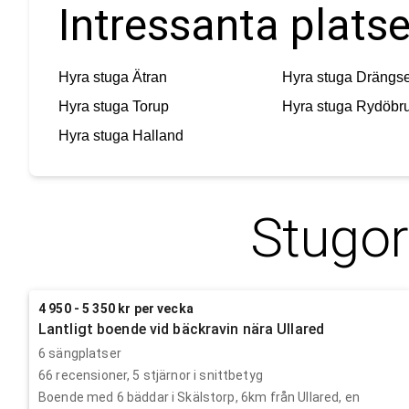
Intressanta platse
Hyra stuga
Ätran
Hyra stuga
Drängs
Hyra stuga
Torup
Hyra stuga
Rydöbr
Hyra stuga
Halland
Stugor
4 950 - 5 350 kr per vecka
Lantligt boende vid bäckravin nära Ullared
6 sängplatser
66
recensioner,
5
stjärnor i snittbetyg
Boende med 6 bäddar i Skälstorp, 6km från Ullared, en