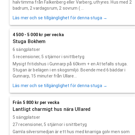
halvtimma från Falkenberg eller Varberg, uthyres. Hus med 2
badrum, 2 vardagsrum, 2 sovrum ( ...
Läs mer och se tillgänglighet för denna stuga →
4 500 - 5 000 kr per vecka
Stuga Bokhem
6 sängplatser
5
recensioner,
5
stjärnor i snittbetyg
Mysigt fritidshus i Gunnarp på 60kvm + en Attefalls stuga.
Stugan är belägen i en skogsmiljö. Boende med 6 bäddar i
Gunnarp, 15 minuter från Ullare...
Läs mer och se tillgänglighet för denna stuga →
Från 5 800 kr per vecka
Lantligt charmigt hus nära Ullared
5 sängplatser
27
recensioner,
5
stjärnor i snittbetyg
Gamla silversmedjan är ett hus med knarriga golv men som