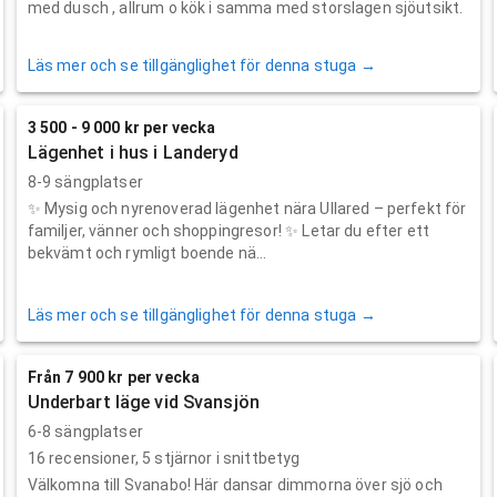
med dusch , allrum o kök i samma med storslagen sjöutsikt.
Läs mer och se tillgänglighet för denna stuga →
3 500 - 9 000 kr per vecka
Lägenhet i hus i Landeryd
8-9 sängplatser
✨ Mysig och nyrenoverad lägenhet nära Ullared – perfekt för
familjer, vänner och shoppingresor! ✨ Letar du efter ett
bekvämt och rymligt boende nä...
Läs mer och se tillgänglighet för denna stuga →
Från 7 900 kr per vecka
Underbart läge vid Svansjön
6-8 sängplatser
16
recensioner,
5
stjärnor i snittbetyg
Välkomna till Svanabo! Här dansar dimmorna över sjö och