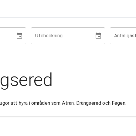
Utcheckning
Antal gäs
ogsered
stugor att hyra i områden som
Ätran
,
Drängsered
och
Fegen
.