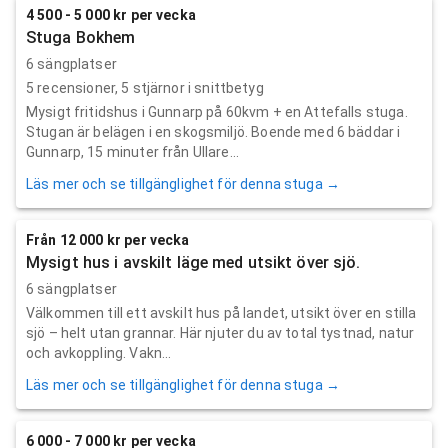
4 500 - 5 000 kr per vecka
Stuga Bokhem
6 sängplatser
5
recensioner,
5
stjärnor i snittbetyg
Mysigt fritidshus i Gunnarp på 60kvm + en Attefalls stuga.
Stugan är belägen i en skogsmiljö. Boende med 6 bäddar i
Gunnarp, 15 minuter från Ullare...
Läs mer och se tillgänglighet för denna stuga →
Från 12 000 kr per vecka
Mysigt hus i avskilt läge med utsikt över sjö.
6 sängplatser
Välkommen till ett avskilt hus på landet, utsikt över en stilla
sjö – helt utan grannar. Här njuter du av total tystnad, natur
och avkoppling. Vakn...
Läs mer och se tillgänglighet för denna stuga →
6 000 - 7 000 kr per vecka