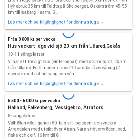
Hyltebruk 35 km till Feldts på Skolberget, Oskarström 45-55
km till Isaberg Hestra, G...
Läs mer och se tillgänglighet för denna stuga →
Från 8 000 kr per vecka
Hus vackert läge vid sjö 20 km från Ullared,Gekås
10-11 sängplatser
Vi har ett trevligt hus (vinterbonat) med större tomt, 20 km
från Ullared. Fullt modernt med 10 bäddar. Övervåning (2
sovrum med dubbelsäng och vån...
Läs mer och se tillgänglighet för denna stuga →
5 500 - 6 000 kr per vecka
Halland, Falkenberg, Vessigebro, Ätrafors
8 sängplatser
Välhållen villa i genuin 50-tals stil, belägen i den vackra
Ätrandalen med utsikt över Ätran. Nära strövområden, bad,
fiske och golf. 16 km till G...