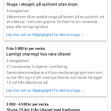
Stuga i skogen, på sjötomt utan insyn.
4 sängplatser
Välkommen till en avskild stuga på landet, på en sjötomt, vid
en stilla sjö - helt utan grannar. Perfekt för en romantisk
paus eller en lugn getawa...
Läs mer och se tillgänglighet för denna stuga →
Från 5 800 kr per vecka
Lantligt charmigt hus nära Ullared
5 sängplatser
27
recensioner,
5
stjärnor i snittbetyg
Gamla silversmedjan är ett hus med knarriga golv men som
nu har fått sig ett lyft med nya fönster och fasad. De ligger
1,5 mil från Ullared ute på ...
Läs mer och se tillgänglighet för denna stuga →
5 000 - 6 500 kr per vecka
Stuga 25 km från Ullared med badtunna