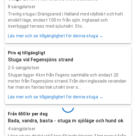
8 sängplatser
Trevlig stuga i Drängsered i Halland med idylliskt och helt
enskilt läge, endast 100 m från sjön. Inglasad och
överbyggd terrass med sjöutsikt. Sto...
Läs mer och se tillgänglighet för denna stuga →
Pris ej tillgängligt
Stuga vid Fegensjöns strand
2-5 sängplatser
Stugan ligger 4 km från Fegens samhälle och endast 20
meter från Fegensjöns strand. Från den inglasade verandan
har man en fantastisk utsikt över s...
Läs mer och se tillgänglighet för denna stuga →
Från 650 kr per dag
Bada, vandra, basta - stuga m sjöläge och hund ok
4 sängplatser
Liten stuga direkt vid Stora Skärshultssjön 3 km norrut från