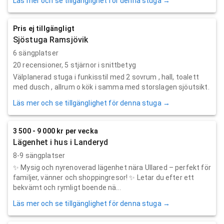
Läs mer och se tillgänglighet för denna stuga →
Pris ej tillgängligt
Sjöstuga Ramsjövik
6 sängplatser
20
recensioner,
5
stjärnor i snittbetyg
Välplanerad stuga i funkisstil med 2 sovrum , hall, toalett
med dusch , allrum o kök i samma med storslagen sjöutsikt.
Läs mer och se tillgänglighet för denna stuga →
3 500 - 9 000 kr per vecka
Lägenhet i hus i Landeryd
8-9 sängplatser
✨ Mysig och nyrenoverad lägenhet nära Ullared – perfekt för
familjer, vänner och shoppingresor! ✨ Letar du efter ett
bekvämt och rymligt boende nä...
Läs mer och se tillgänglighet för denna stuga →