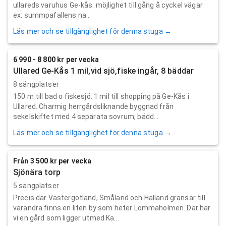
ullareds varuhus Ge-kås. möjlighet till gång å cyckel vägar
ex: summpafallens na...
Läs mer och se tillgänglighet för denna stuga →
6 990 - 8 800 kr per vecka
Ullared Ge-Kås 1 mil,vid sjö,fiske ingår, 8 bäddar
8 sängplatser
150 m till bad o fiskesjö. 1 mil till shopping på Ge-Kås i
Ullared. Charmig herrgårdsliknande byggnad från
sekelskiftet med 4 separata sovrum, bädd...
Läs mer och se tillgänglighet för denna stuga →
Från 3 500 kr per vecka
Sjönära torp
5 sängplatser
Precis där Västergötland, Småland och Halland gränsar till
varandra finns en liten by som heter Lommaholmen. Där har
vi en gård som ligger utmed Ka...