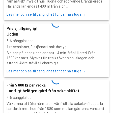
fantastiskt mysigt hus i lugna och rogivande Drängsered i
Hallands län endast 400 m från sjön...
Läs mer och se tillgänglighet för denna stuga →
Pris ej tillgängligt
Udden
5-6 sängplatser
1
recensioner,
3
stjärnor i snittbetyg
Sjöläge på egen udde endast 14 min ifrån Ullared. Från
1500kr / natt. Mycket fin utsikt över sjön, skogen och
strand! Äldre trävilla i charmig s...
Läs mer och se tillgänglighet för denna stuga →
Från 5 800 kr per vecka
Lantligt belägen gård från sekelskiftet
4-6 sängplatser
Välkomna att återhämta er i vår fridfulla sekelskiftespärla.
Lantbruk med hus från 1880 som mellan gästerna varsamt