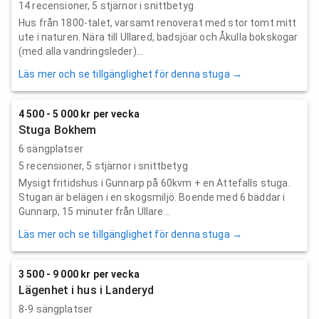
14
recensioner,
5
stjärnor i snittbetyg
Hus från 1800-talet, varsamt renoverat med stor tomt mitt
ute i naturen. Nära till Ullared, badsjöar och Åkulla bokskogar
(med alla vandringsleder)...
Läs mer och se tillgänglighet för denna stuga →
4 500 - 5 000 kr per vecka
Stuga Bokhem
6 sängplatser
5
recensioner,
5
stjärnor i snittbetyg
Mysigt fritidshus i Gunnarp på 60kvm + en Attefalls stuga.
Stugan är belägen i en skogsmiljö. Boende med 6 bäddar i
Gunnarp, 15 minuter från Ullare...
Läs mer och se tillgänglighet för denna stuga →
3 500 - 9 000 kr per vecka
Lägenhet i hus i Landeryd
8-9 sängplatser