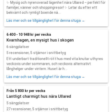
✨ Mysig och nyrenoverad lägenhet nära Ullared – perfekt för
familjer, vänner och shoppingresor! ✨ Letar du efter ett
bekvämt och rymligt boende nä...
Läs mer och se tillgänglighet för denna stuga →
6 400 - 10 948 kr per vecka
Kvarnhagen, en mysigt hus i skogen
6 sängplatser
5
recensioner,
5
stjärnor i snittbetyg
Ett underbart traditionellt rött hus med vita knutar uthyres
veckovis under sommaren, och veckovis alternativt
långhelger under vintern. Huset är h...
Läs mer och se tillgänglighet för denna stuga →
Från 5 800 kr per vecka
Lantligt charmigt hus nära Ullared
5 sängplatser
27
recensioner,
5
stjärnor i snittbetyg