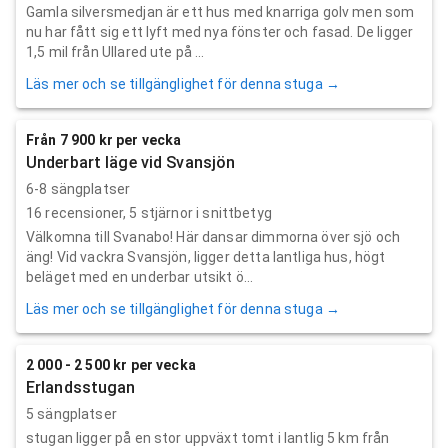
Gamla silversmedjan är ett hus med knarriga golv men som
nu har fått sig ett lyft med nya fönster och fasad. De ligger
1,5 mil från Ullared ute på ...
Läs mer och se tillgänglighet för denna stuga →
Från 7 900 kr per vecka
Underbart läge vid Svansjön
6-8 sängplatser
16
recensioner,
5
stjärnor i snittbetyg
Välkomna till Svanabo! Här dansar dimmorna över sjö och
äng! Vid vackra Svansjön, ligger detta lantliga hus, högt
beläget med en underbar utsikt ö...
Läs mer och se tillgänglighet för denna stuga →
2 000 - 2 500 kr per vecka
Erlandsstugan
5 sängplatser
stugan ligger på en stor uppväxt tomt i lantlig 5 km från