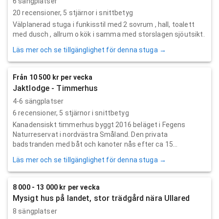
6 sängplatser
20
recensioner,
5
stjärnor i snittbetyg
Välplanerad stuga i funkisstil med 2 sovrum , hall, toalett
med dusch , allrum o kök i samma med storslagen sjöutsikt.
Läs mer och se tillgänglighet för denna stuga →
Från 10 500 kr per vecka
Jaktlodge - Timmerhus
4-6 sängplatser
6
recensioner,
5
stjärnor i snittbetyg
Kanadensiskt timmerhus byggt 2016 beläget i Fegens
Naturreservat i nordvästra Småland. Den privata
badstranden med båt och kanoter nås efter ca 15...
Läs mer och se tillgänglighet för denna stuga →
8 000 - 13 000 kr per vecka
Mysigt hus på landet, stor trädgård nära Ullared
8 sängplatser